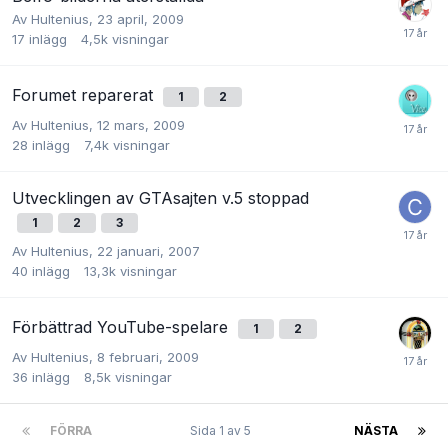
Av
Hultenius
,
23 april, 2009
17
inlägg
4,5k
visningar
Forumet reparerat
1
2
Av
Hultenius
,
12 mars, 2009
28
inlägg
7,4k
visningar
Utvecklingen av GTAsajten v.5 stoppad
1
2
3
Av
Hultenius
,
22 januari, 2007
40
inlägg
13,3k
visningar
Förbättrad YouTube-spelare
1
2
Av
Hultenius
,
8 februari, 2009
36
inlägg
8,5k
visningar
FÖRRA
Sida 1 av 5
NÄSTA