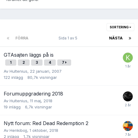
SORTERING
FÖRRA
Sida 1 av 5
NÄSTA
GTAsajten läggs på is
1
2
3
4
7
Av
Hultenius
,
22 januari, 2007
122
inlägg
80,7k
visningar
Forumuppgradering 2018
Av
Hultenius
,
11 maj, 2018
19
inlägg
6,7k
visningar
Nytt forum: Red Dead Redemption 2
Av
Henkibojj
,
1 oktober, 2018
2
inlägg
1,7k
visningar