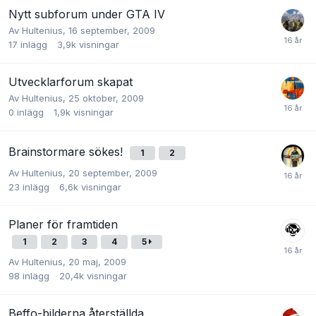
Nytt subforum under GTA IV
Av
Hultenius
,
16 september, 2009
17
inlägg
3,9k
visningar
Utvecklarforum skapat
Av
Hultenius
,
25 oktober, 2009
0
inlägg
1,9k
visningar
Brainstormare sökes!
1
2
Av
Hultenius
,
20 september, 2009
23
inlägg
6,6k
visningar
Planer för framtiden
1
2
3
4
5
Av
Hultenius
,
20 maj, 2009
98
inlägg
20,4k
visningar
Beffo-bilderna återställda