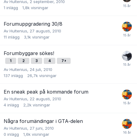
Av
Hultenius
,
2 september, 2010
1
inlägg
1,8k
visningar
Forumuppgradering 30/8
Av
Hultenius
,
27 augusti, 2010
11
inlägg
3,1k
visningar
Forumbyggare sökes!
1
2
3
4
7
Av
Hultenius
,
24 juli, 2010
137
inlägg
26,7k
visningar
En sneak peak på kommande forum
Av
Hultenius
,
22 augusti, 2010
4
inlägg
2,2k
visningar
Några forumändingar i GTA-delen
Av
Hultenius
,
27 juni, 2010
0
inlägg
1,6k
visningar