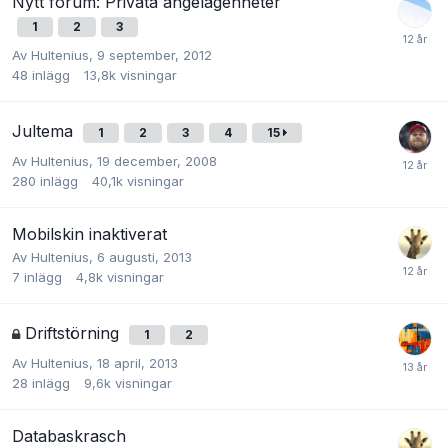
Nytt forum: Privata angelägenheter
1
2
3
Av
Hultenius
,
9 september, 2012
48
inlägg
13,8k
visningar
Jultema
1
2
3
4
15
Av
Hultenius
,
19 december, 2008
280
inlägg
40,1k
visningar
Mobilskin inaktiverat
Av
Hultenius
,
6 augusti, 2013
7
inlägg
4,8k
visningar
Driftstörning
1
2
Av
Hultenius
,
18 april, 2013
28
inlägg
9,6k
visningar
Databaskrasch