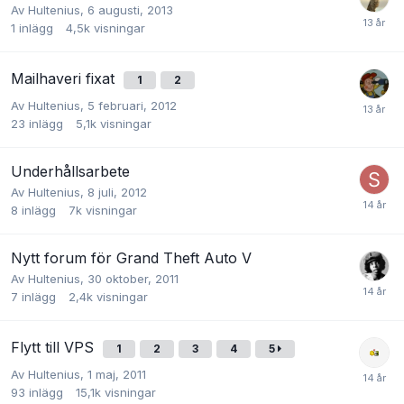
Av
Hultenius
,
6 augusti, 2013
1
inlägg
4,5k
visningar
Mailhaveri fixat
1
2
Av
Hultenius
,
5 februari, 2012
23
inlägg
5,1k
visningar
Underhållsarbete
Av
Hultenius
,
8 juli, 2012
8
inlägg
7k
visningar
Nytt forum för Grand Theft Auto V
Av
Hultenius
,
30 oktober, 2011
7
inlägg
2,4k
visningar
Flytt till VPS
1
2
3
4
5
Av
Hultenius
,
1 maj, 2011
93
inlägg
15,1k
visningar