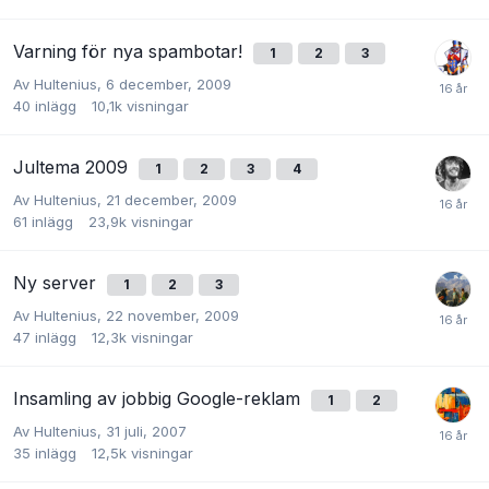
Varning för nya spambotar!
1
2
3
Av
Hultenius
,
6 december, 2009
40
inlägg
10,1k
visningar
Jultema 2009
1
2
3
4
Av
Hultenius
,
21 december, 2009
61
inlägg
23,9k
visningar
Ny server
1
2
3
Av
Hultenius
,
22 november, 2009
47
inlägg
12,3k
visningar
Insamling av jobbig Google-reklam
1
2
Av
Hultenius
,
31 juli, 2007
35
inlägg
12,5k
visningar