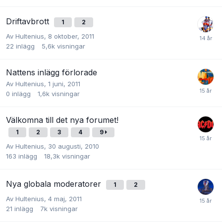
Driftavbrott
1
2
Av
Hultenius
,
8 oktober, 2011
22
inlägg
5,6k
visningar
Nattens inlägg förlorade
Av
Hultenius
,
1 juni, 2011
0
inlägg
1,6k
visningar
Välkomna till det nya forumet!
1
2
3
4
9
Av
Hultenius
,
30 augusti, 2010
163
inlägg
18,3k
visningar
Nya globala moderatorer
1
2
Av
Hultenius
,
4 maj, 2011
21
inlägg
7k
visningar