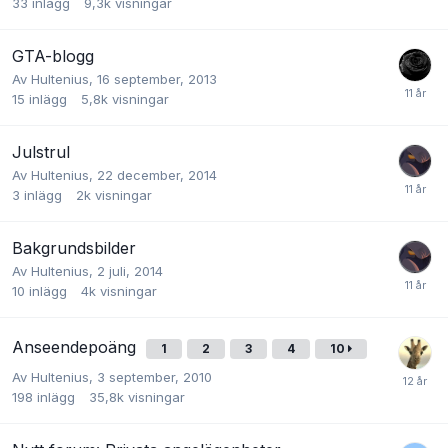
33
inlägg
9,3k
visningar
GTA-blogg
Av
Hultenius
,
16 september, 2013
15
inlägg
5,8k
visningar
Julstrul
Av
Hultenius
,
22 december, 2014
3
inlägg
2k
visningar
Bakgrundsbilder
Av
Hultenius
,
2 juli, 2014
10
inlägg
4k
visningar
Anseendepoäng
1
2
3
4
10
Av
Hultenius
,
3 september, 2010
198
inlägg
35,8k
visningar