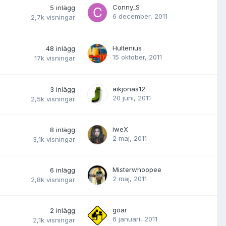
Conny_S
5
inlägg
6 december, 2011
2,7k
visningar
Hultenius
48
inlägg
15 oktober, 2011
17k
visningar
aikjonas12
3
inlägg
20 juni, 2011
2,5k
visningar
iweX
8
inlägg
2 maj, 2011
3,1k
visningar
Misterwhoopee
6
inlägg
2 maj, 2011
2,8k
visningar
goar
2
inlägg
6 januari, 2011
2,1k
visningar