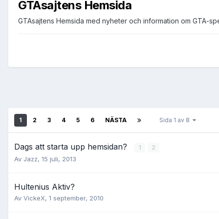
GTAsajtens Hemsida
GTAsajtens Hemsida med nyheter och information om GTA-spe
1
2
3
4
5
6
NÄSTA
Sida 1 av 8
Dags att starta upp hemsidan?
1
2
Av
Jazz
,
15 juli, 2013
Hultenius Aktiv?
Av
VickeX
,
1 september, 2010