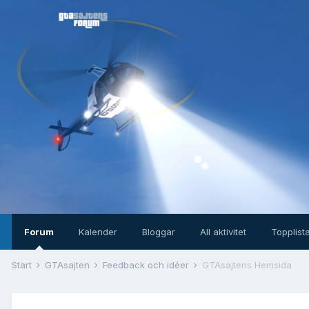
Forum
Kalender
Bloggar
All aktivitet
Topplist
Start
GTAsajten
Feedback och idéer
GTAsajtens Hemsida