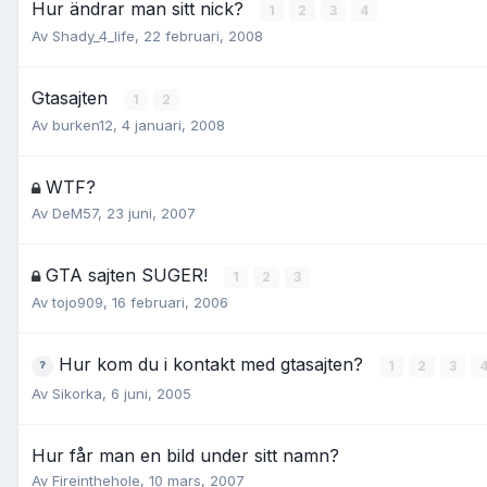
Hur ändrar man sitt nick?
1
2
3
4
Av
Shady_4_life
,
22 februari, 2008
Gtasajten
1
2
Av
burken12
,
4 januari, 2008
WTF?
Av
DeM57
,
23 juni, 2007
GTA sajten SUGER!
1
2
3
Av
tojo909
,
16 februari, 2006
Hur kom du i kontakt med gtasajten?
1
2
3
Av
Sikorka
,
6 juni, 2005
Hur får man en bild under sitt namn?
Av
Fireinthehole
,
10 mars, 2007