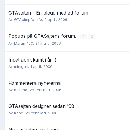
GTAsajten - En blogg med ett forum
Av
GTApimpfoolife
,
9 april, 2006
Popups på GTASajtens forum.
1
2
Av
Martin-123
,
31 mars, 2006
Inget aprilskämt i år :(
Av
minigun
,
1 april, 2006
Kommentera nyheterna
Av
Ballena
,
28 februari, 2006
GTAsajten designer sedan '98
Av
Kane
,
23 februari, 2006
Nu när sidan varit nere.