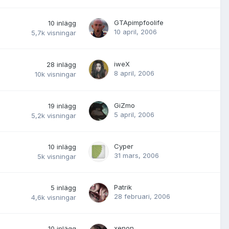
GTApimpfoolife
10
inlägg
10 april, 2006
5,7k
visningar
iweX
28
inlägg
8 april, 2006
10k
visningar
GiZmo
19
inlägg
5 april, 2006
5,2k
visningar
Cyper
10
inlägg
31 mars, 2006
5k
visningar
Patrik
5
inlägg
28 februari, 2006
4,6k
visningar
xenon
10
inlägg