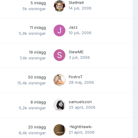
StellHell
5
inlägg
14 juli, 2006
5k
visningar
Jazz
11
inlägg
10 juli, 2006
5,9k
visningar
SlewME
19
inlägg
3 juli, 2006
7,4k
visningar
FoxtroT
50
inlägg
28 maj, 2006
15,4k
visningar
samuelszon
8
inlägg
25 april, 2006
5,2k
visningar
-NightHawk-
20
inlägg
21 april, 2006
8,4k
visningar