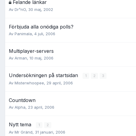
Felande länkar
Av
Dr^nO
,
30 maj, 2002
Förbjuda alla onödiga polls?
Av
Panimala
,
4 juli, 2006
Multiplayer-servers
Av
Arman
,
10 maj, 2006
Undersökningen på startsidan
1
2
3
Av
Misterwhoopee
,
29 april, 2006
Countdown
Av
Alpha
,
23 april, 2006
Nytt tema
1
2
Av
Mr Gränd
,
31 januari, 2006