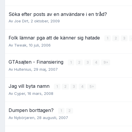
Söka efter posts av en användare i en tråd?
Av
Joe Dirt
,
2 oktober, 2009
Folk lämnar pga att de känner sig hatade
1
2
3
Av
Tweak
,
10 juli, 2006
GTAsajten - Finansiering
1
2
3
4
9
Av
Hultenius
,
29 maj, 2007
Jag vill byta namn
1
2
3
4
5
Av
Cyper
,
16 mars, 2008
Dumpen borttagen?
1
2
Av
Nybörjaren
,
28 augusti, 2007