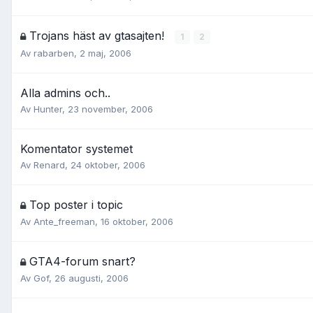
Trojans häst av gtasajten!
1
2
Av
rabarben
,
2 maj, 2006
Alla admins och..
Av
Hunter
,
23 november, 2006
Komentator systemet
Av
Renard
,
24 oktober, 2006
Top poster i topic
Av
Ante_freeman
,
16 oktober, 2006
GTA4-forum snart?
Av
Gof
,
26 augusti, 2006