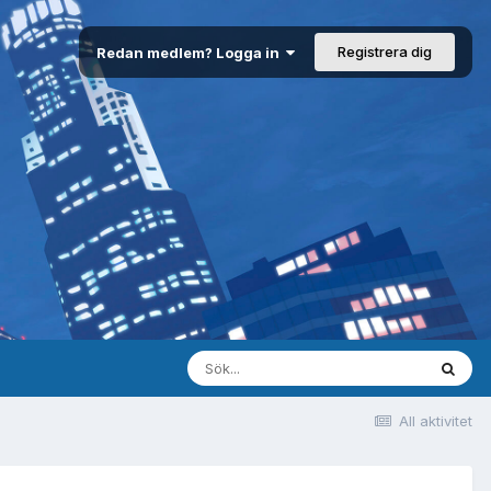
Registrera dig
Redan medlem? Logga in
All aktivitet