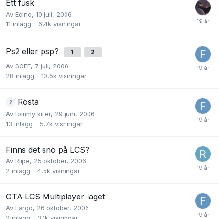
Ett fusk
Av
Edino
,
10 juli, 2006
11
inlägg
6,4k
visningar
Ps2 eller psp?
1
2
Av
SCEE
,
7 juli, 2006
28
inlägg
10,5k
visningar
Rösta
Av
tommy killer
,
29 juni, 2006
13
inlägg
5,7k
visningar
Finns det snö på LCS?
Av
Riipe
,
25 oktober, 2006
2
inlägg
4,5k
visningar
GTA LCS Multiplayer-läget
Av
Fargo
,
26 oktober, 2006
2
inlägg
3,1k
visningar