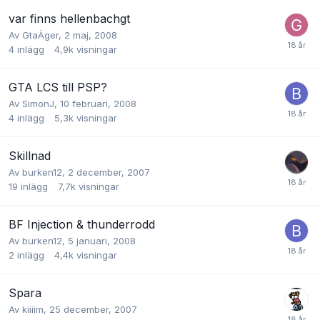
var finns hellenbachgt
Av
GtaÄger
,
2 maj, 2008
4
inlägg
4,9k
visningar
GTA LCS till PSP?
Av
SimonJ
,
10 februari, 2008
4
inlägg
5,3k
visningar
Skillnad
Av
burken12
,
2 december, 2007
19
inlägg
7,7k
visningar
BF Injection & thunderrodd
Av
burken12
,
5 januari, 2008
2
inlägg
4,4k
visningar
Spara
Av
kiiiim
,
25 december, 2007