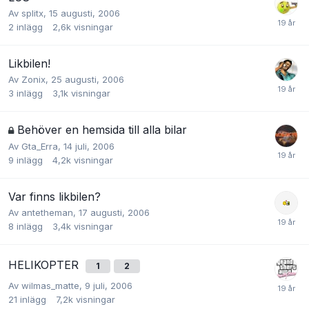
Av
splitx
,
15 augusti, 2006
2
inlägg
2,6k
visningar
Likbilen!
Av
Zonix
,
25 augusti, 2006
3
inlägg
3,1k
visningar
Behöver en hemsida till alla bilar
Av
Gta_Erra
,
14 juli, 2006
9
inlägg
4,2k
visningar
Var finns likbilen?
Av
antetheman
,
17 augusti, 2006
8
inlägg
3,4k
visningar
HELIKOPTER
1
2
Av
wilmas_matte
,
9 juli, 2006
21
inlägg
7,2k
visningar