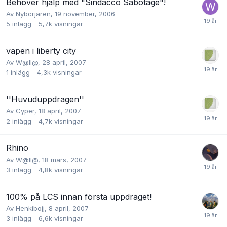
Behöver hjälp med "Sindacco Sabotage"!
Av
Nybörjaren
,
19 november, 2006
5
inlägg
5,7k
visningar
vapen i liberty city
Av
W@ll@
,
28 april, 2007
1
inlägg
4,3k
visningar
''Huvuduppdragen''
Av
Cyper
,
18 april, 2007
2
inlägg
4,7k
visningar
Rhino
Av
W@ll@
,
18 mars, 2007
3
inlägg
4,8k
visningar
100% på LCS innan första uppdraget!
Av
Henkibojj
,
8 april, 2007
3
inlägg
6,6k
visningar