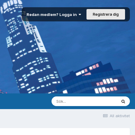
Registrera dig
Redan medlem? Logga in
All aktivitet