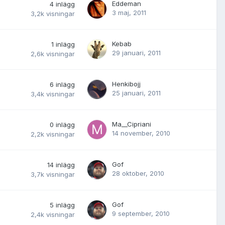
Eddeman
4
inlägg
3 maj, 2011
3,2k
visningar
Kebab
1
inlägg
29 januari, 2011
2,6k
visningar
Henkibojj
6
inlägg
25 januari, 2011
3,4k
visningar
Ma__Cipriani
0
inlägg
14 november, 2010
2,2k
visningar
Gof
14
inlägg
28 oktober, 2010
3,7k
visningar
Gof
5
inlägg
9 september, 2010
2,4k
visningar