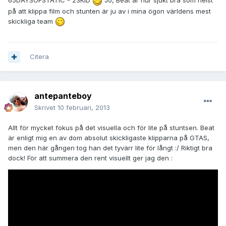
65DAYSOFSTATIC - 23KID
Jo, Beat är hur sjukt bra som helst
på att klippa film och stunten är ju av i mina ögon världens mest
skickliga team
Citera
antepanteboy
Skrivet
10 februari, 2013
Allt för mycket fokus på det visuella och för lite på stuntsen. Beat
är enligt mig en av dom absolut skickligaste klipparna på GTAS,
men den här gången tog han det tyvärr lite för långt :/ Riktigt bra
dock! För att summera den rent visuellt ger jag den :