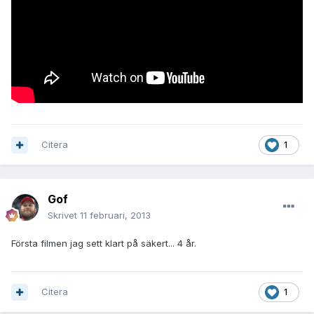
Citera
1
Gof
Skrivet
11 februari, 2013
Första filmen jag sett klart på säkert... 4 år.
Citera
1