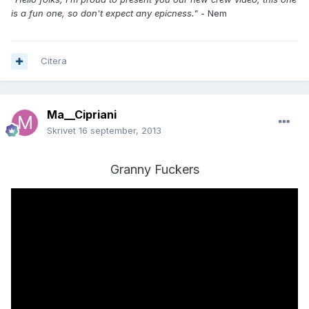
is a fun one, so don't expect any epicness."
- Nem
Citera
Ma__Cipriani
Skrivet
16 september, 2013
Granny Fuckers