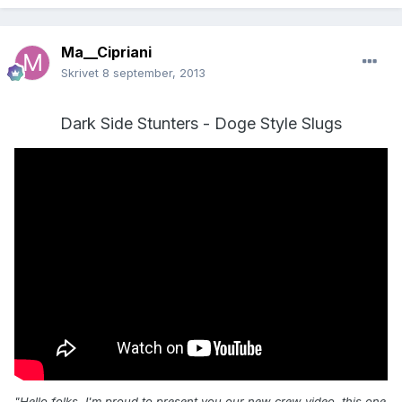
Ma__Cipriani
Skrivet
8 september, 2013
Dark Side Stunters - Doge Style Slugs
"Hello folks, I'm proud to present you our new crew video, this one