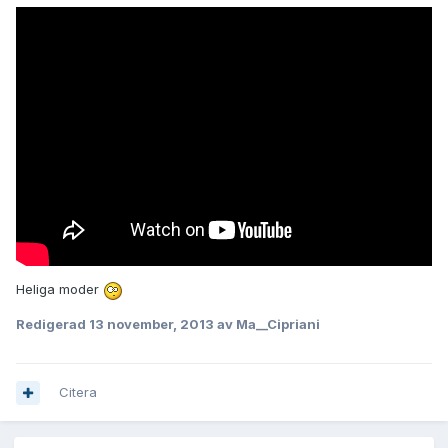
Heliga moder
Redigerad
13 november, 2013
av Ma__Cipriani
Citera