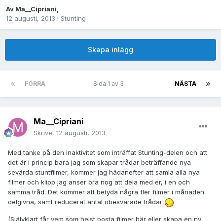
Av
Ma__Cipriani
,
12 augusti, 2013
i
Stunting
Skapa inlägg
FÖRRA
Sida 1 av 3
NÄSTA
Ma__Cipriani
Skrivet
12 augusti, 2013
Med tanke på den inaktivitet som inträffat Stunting-delen och att
det är i princip bara jag som skapar trådar beträffande nya
sevärda stuntfilmer, kommer jag hädanefter att samla alla nya
filmer och klipp jag anser bra nog att dela med er, i en och
samma tråd. Det kommer att betyda några fler filmer i månaden
delgivna, samt reducerat antal obesvarade trådar
(Självklart får vem som helst posta filmer här eller skapa en ny