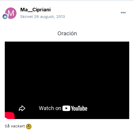
Ma__Cipriani
Skrivet
26 augusti, 2013
Oración
Så vackert