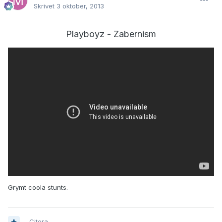
Skrivet
3 oktober, 2013
Playboyz - Zabernism
Grymt coola stunts.
Citera