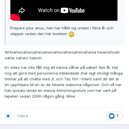
Prepare your anus, han har hållit sig undan i flera år och
släpper sedan den här bomben
WHoahwoahwoahwoahwoahwoahwoahwoahwoa hwaowhoah
oahw oahwo hawoh
En video har inte fått mig att känna såhär på säkert fem år. Har
nog att göra med personerna inblandade (har lagt otroligt många
timmar på att chatta med JL och Taz förr i tiden) samt att det är
en uppföljare till en av de fetaste videorna någonsin. Och så har
han lyckats landa en massa enhörningsstunt som har varit på
tapeten sedan 2006 någon gång. Wow.
Citera
1