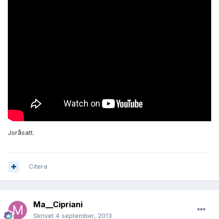
Joråsatt.
Citera
Ma__Cipriani
Skrivet
4 september, 2013