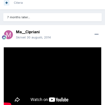
Citera
7 months later...
Ma__Cipriani
Skrivet
30 augusti, 2014