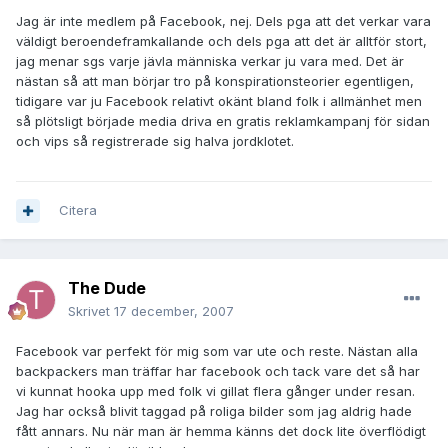
Jag är inte medlem på Facebook, nej. Dels pga att det verkar vara
väldigt beroendeframkallande och dels pga att det är alltför stort,
jag menar sgs varje jävla människa verkar ju vara med. Det är
nästan så att man börjar tro på konspirationsteorier egentligen,
tidigare var ju Facebook relativt okänt bland folk i allmänhet men
så plötsligt började media driva en gratis reklamkampanj för sidan
och vips så registrerade sig halva jordklotet.
Citera
The Dude
Skrivet
17 december, 2007
Facebook var perfekt för mig som var ute och reste. Nästan alla
backpackers man träffar har facebook och tack vare det så har
vi kunnat hooka upp med folk vi gillat flera gånger under resan.
Jag har också blivit taggad på roliga bilder som jag aldrig hade
fått annars. Nu när man är hemma känns det dock lite överflödigt