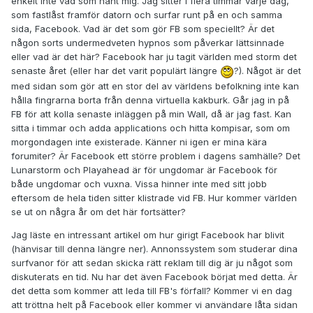
enkelt inte vad som hänt mig. Jag sitter i flera timmar varje dag,
som fastlåst framför datorn och surfar runt på en och samma
sida, Facebook. Vad är det som gör FB som speciellt? Är det
någon sorts undermedveten hypnos som påverkar lättsinnade
eller vad är det här? Facebook har ju tagit världen med storm det
senaste året (eller har det varit populärt längre
?). Något är det
med sidan som gör att en stor del av världens befolkning inte kan
hålla fingrarna borta från denna virtuella kakburk. Går jag in på
FB för att kolla senaste inläggen på min Wall, då är jag fast. Kan
sitta i timmar och adda applications och hitta kompisar, som om
morgondagen inte existerade. Känner ni igen er mina kära
forumiter? Är Facebook ett större problem i dagens samhälle? Det
Lunarstorm och Playahead är för ungdomar är Facebook för
både ungdomar och vuxna. Vissa hinner inte med sitt jobb
eftersom de hela tiden sitter klistrade vid FB. Hur kommer världen
se ut on några år om det här fortsätter?
Jag läste en intressant artikel om hur girigt Facebook har blivit
(hänvisar till denna längre ner). Annonssystem som studerar dina
surfvanor för att sedan skicka rätt reklam till dig är ju något som
diskuterats en tid. Nu har det även Facebook börjat med detta. Är
det detta som kommer att leda till FB's förfall? Kommer vi en dag
att tröttna helt på Facebook eller kommer vi användare låta sidan