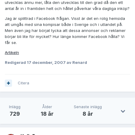
utvecklas ännu mer, låta den utvecklas till den grad då den ett
antal år in i framtiden helt och hållet påverkar våra dagliga inköp?
Jag är splittrad i Facebook frågan. Visst är det en rolig hemsida
att umgås med sina kompisar både i Sverige och i utlandet på.
Men även jag har börjat tycka att dessa annonser och reklamer
börjar bli lite för mycket? Hur länge kommer Facebook hålla? Vi
får se.
Artikeln
Redigerad
17 december, 2007
av Renard
Citera
Inlägg
Ålder
Senaste inlägg
729
18 år
8 år