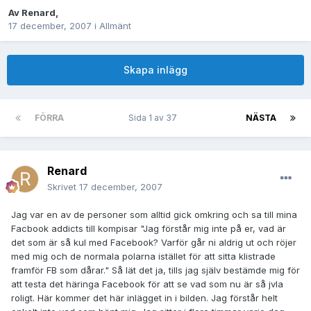
Av
Renard
,
17 december, 2007
i
Allmänt
Skapa inlägg
FÖRRA
Sida 1 av 37
NÄSTA
Renard
Skrivet
17 december, 2007
Jag var en av de personer som alltid gick omkring och sa till mina
Facbook addicts till kompisar "Jag förstår mig inte på er, vad är
det som är så kul med Facebook? Varför går ni aldrig ut och röjer
med mig och de normala polarna istället för att sitta klistrade
framför FB som dårar." Så lät det ja, tills jag själv bestämde mig för
att testa det häringa Facebook för att se vad som nu är så jvla
roligt. Här kommer det här inlägget in i bilden. Jag förstår helt