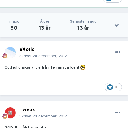
Inlägg
Ålder
Senaste inlägg
50
13 år
13 år
eXotic
Skrivet
24 december, 2012
God jul önskar vi tre från Terrariavärlden!
8
Tweak
Skrivet
24 december, 2012
GOD JUL! Älskar er alla.