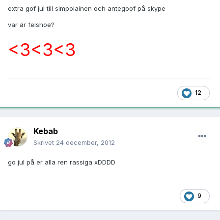
extra gof jul till simpolainen och antegoof på skype
var är felshoe?
<3<3<3
12
Kebab
Skrivet
24 december, 2012
go jul på er alla ren rassiga xDDDD
9