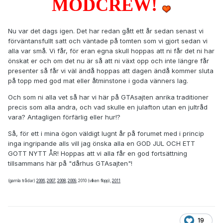
MODCREW!
Nu var det dags igen. Det har redan gått ett år sedan senast vi
förväntansfullt satt och väntade på tomten som vi gjort sedan vi
alla var små. Vi får, för eran egna skull hoppas att ni får det ni har
önskat er och om det nu är så att ni växt opp och inte längre får
presenter så får vi väl ändå hoppas att dagen ändå kommer sluta
på topp med god mat eller åtminstone i goda vänners lag.
Och som ni alla vet så har vi här på GTAsajten anrika traditioner
precis som alla andra, och vad skulle en julafton utan en jultråd
vara? Antagligen förfärlig eller hur!?
Så, för ett i mina ögon väldigt lugnt år på forumet med i princip
inga ingripande alls vill jag önska alla en GOD JUL OCH ETT
GOTT NYTT ÅR! Hoppas att vi alla får en god fortsättning
tillsammans här på "dårhus GTAsajten"!
(gamla trådar)
2006
,
2007
,
2008
,
2009
,
2010 (vilken flopp),
2011
19