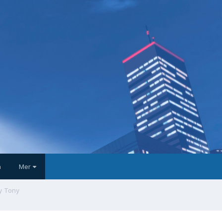
a
Mer
y Tony