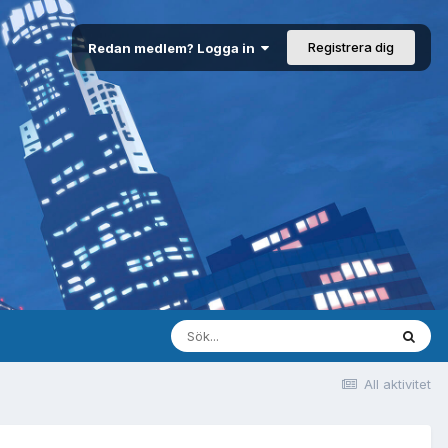
Registrera dig
Redan medlem? Logga in
All aktivitet