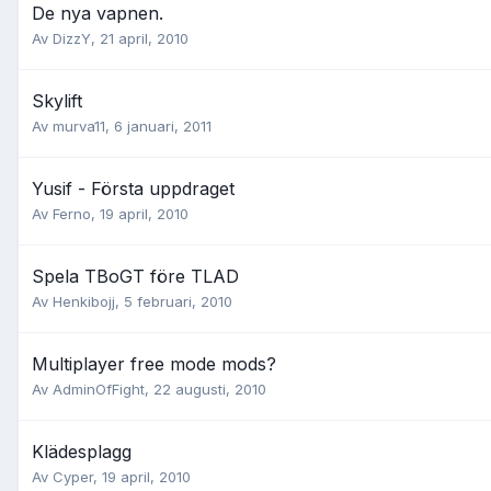
De nya vapnen.
Av
DizzY
,
21 april, 2010
Skylift
Av
murva11
,
6 januari, 2011
Yusif - Första uppdraget
Av
Ferno
,
19 april, 2010
Spela TBoGT före TLAD
Av
Henkibojj
,
5 februari, 2010
Multiplayer free mode mods?
Av
AdminOfFight
,
22 augusti, 2010
Klädesplagg
Av
Cyper
,
19 april, 2010