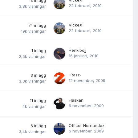
VickeX
13
inlägg
22 februari, 2010
3,8k
visningar
VickeX
74
inlägg
22 februari, 2010
19k
visningar
Henkibojj
1
inlägg
16 januari, 2010
2,5k
visningar
-Razz-
3
inlägg
12 november, 2009
3,3k
visningar
Flaskan
11
inlägg
6 november, 2009
4k
visningar
Officer Hernandez
6
inlägg
6 november, 2009
3,4k
visningar