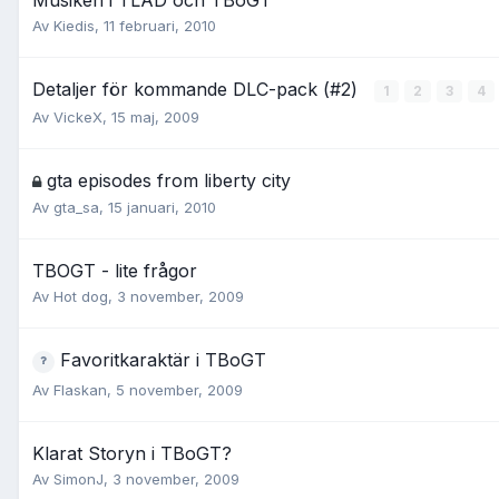
Musiken i TLAD och TBoGT
Av
Kiedis
,
11 februari, 2010
Detaljer för kommande DLC-pack (#2)
1
2
3
4
Av
VickeX
,
15 maj, 2009
gta episodes from liberty city
Av
gta_sa
,
15 januari, 2010
TBOGT - lite frågor
Av
Hot dog
,
3 november, 2009
Favoritkaraktär i TBoGT
Av
Flaskan
,
5 november, 2009
Klarat Storyn i TBoGT?
Av
SimonJ
,
3 november, 2009