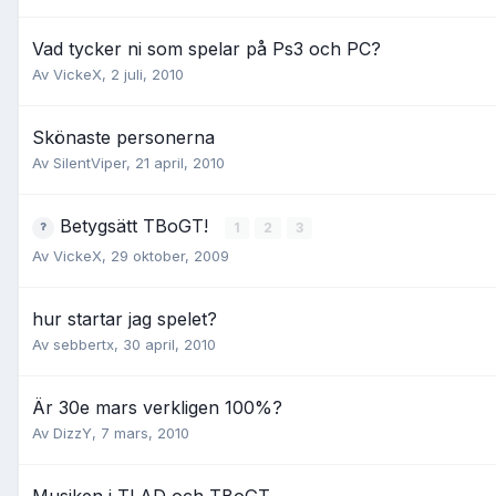
Vad tycker ni som spelar på Ps3 och PC?
Av
VickeX
,
2 juli, 2010
Skönaste personerna
Av
SilentViper
,
21 april, 2010
Betygsätt TBoGT!
1
2
3
Av
VickeX
,
29 oktober, 2009
hur startar jag spelet?
Av
sebbertx
,
30 april, 2010
Är 30e mars verkligen 100%?
Av
DizzY
,
7 mars, 2010