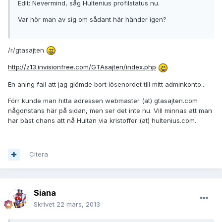
Edit: Nevermind, såg Hultenius profilstatus nu.
Var hör man av sig om sådant här händer igen?
/r/gtasajten
http://z13.invisionfree.com/GTAsajten/index.php
En aning fail att jag glömde bort lösenordet till mitt adminkonto...
Förr kunde man hitta adressen webmaster (at) gtasajten.com
någonstans här på sidan, men ser det inte nu. Vill minnas att man
har bäst chans att nå Hultan via kristoffer (at) hultenius.com.
Citera
Siana
Skrivet
22 mars, 2013