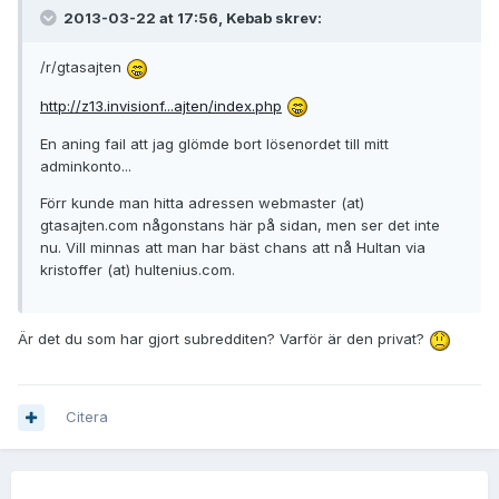
2013-03-22 at 17:56, Kebab skrev:
/r/gtasajten
http://z13.invisionf...ajten/index.php
En aning fail att jag glömde bort lösenordet till mitt
adminkonto...
Förr kunde man hitta adressen webmaster (at)
gtasajten.com någonstans här på sidan, men ser det inte
nu. Vill minnas att man har bäst chans att nå Hultan via
kristoffer (at) hultenius.com.
Är det du som har gjort subredditen? Varför är den privat?
Citera