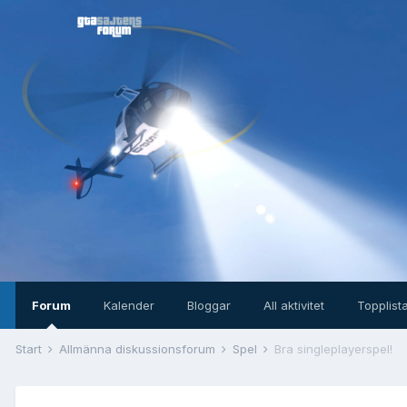
Forum
Kalender
Bloggar
All aktivitet
Topplist
Start
Allmänna diskussionsforum
Spel
Bra singleplayerspel!