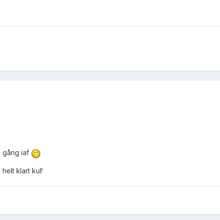
n gång iaf
elt klart kul!