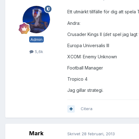
Ett utmärkt tillfälle för dig att spe
Andra:
Crusader Kings II (
det
spel jag lagt
Admin
Europa Universalis III
5,6k
XCOM: Enemy Unknown
Football Manager
Tropico 4
Jag gillar strategi.
Citera
Mark
Skrivet
28 februari, 2013