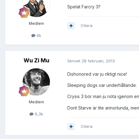
Spelat Farcry 3?
Medlem
Citera
6k
Wu Zi Mu
Skrivet
28 februari, 2013
Dishonored var ju riktigt nice!
Sleeping dogs var underhållande.
Crysis 3 bör man ju nöta igenom e
Medlem
Dont Starve är lite annorlunda, men h
6,3k
Citera