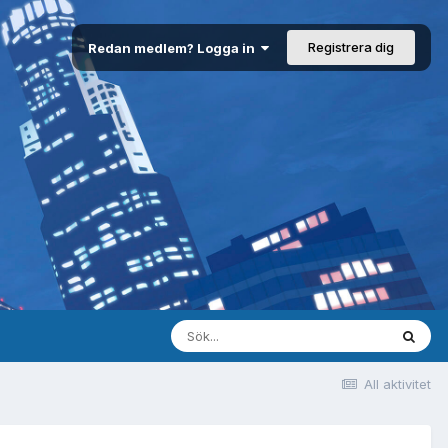
Registrera dig
Redan medlem? Logga in
All aktivitet