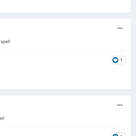
spel!
1
em!