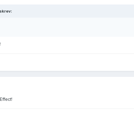
skrev:
!
Effect!