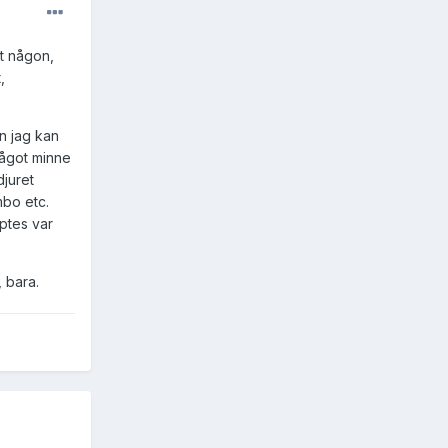
tt någon,
,
en jag kan
något minne
djuret
bo etc.
ptes var
 bara.