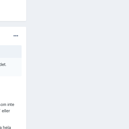
det.
som inte
T
eller
a hela