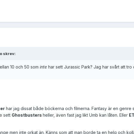
o skrev:
 mellan 10 och 50 som
inte
har sett Jurassic Park? Jag har svårt att tro 
ter
har jag dissat både böckerna och filmerna. Fantasy är en genre 
e sett
Ghostbusters
heller, även fast jag likt Umb kan låten. Eller
E
länge men inte orkat än. Känns som att man borde ta en helg och koll