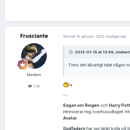
Frusciante
Skrivet
15 januari, 2012
(redigerad)
2012-01-15 at 13:49, Umbert
Finns det allvarligt talat någon
Medlem
1,3k
---
Sagan om Ringen
och
Harry Pot
intresserar mig överhuvudtaget. Int
Avatar
.
Gudfadern
har jag tänkt kolla på 