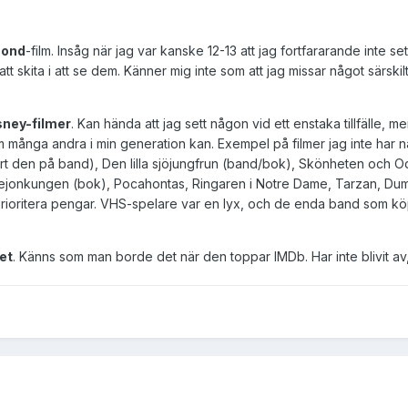
Bond
-film. Insåg när jag var kanske 12-13 att jag fortfararande inte se
tt skita i att se dem. Känner mig inte som att jag missar något särskilt
sney-filmer
. Kan hända att jag sett någon vid ett enstaka tillfälle, m
om många andra i min generation kan. Exempel på filmer jag inte har 
t den på band), Den lilla sjöjungfrun (band/bok), Skönheten och O
ejonkungen (bok), Pocahontas, Ringaren i Notre Dame, Tarzan, Dum
r prioritera pengar. VHS-spelare var en lyx, och de enda band som kö
het
. Känns som man borde det när den toppar IMDb. Har inte blivit av,