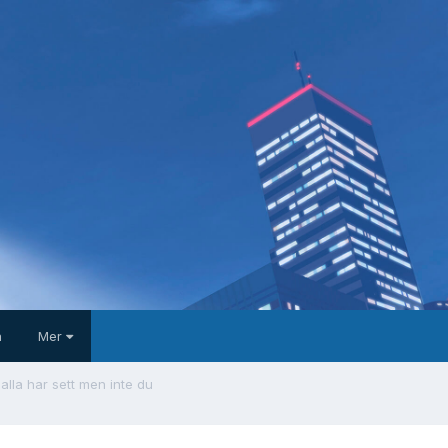
a
Mer
alla har sett men inte du