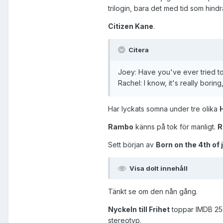
trilogin, bara det med tid som hindr
Citizen Kane
.
Citera
Joey: Have you've ever tried to
Rachel: I know, it's really boring,
Har lyckats somna under tre olika
Rambo
känns på tok för manligt.
R
Sett början av
Born on the 4th of 
Visa dolt innehåll
Tänkt se om den nån gång.
Nyckeln till Frihet
toppar IMDB 250 
stereotyp.