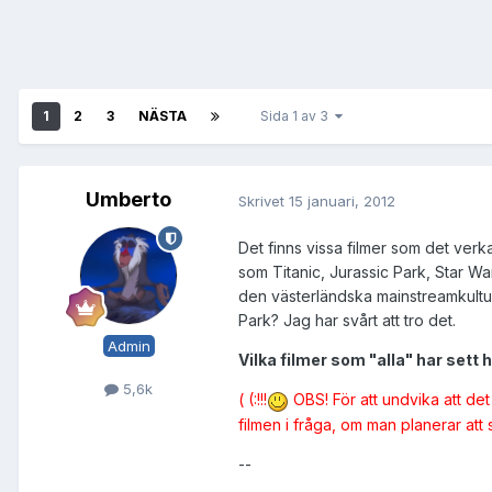
1
2
3
NÄSTA
Sida 1 av 3
Umberto
Skrivet
15 januari, 2012
Det finns vissa filmer som det verk
som Titanic, Jurassic Park, Star War
den västerländska mainstreamkultur
Park? Jag har svårt att tro det.
Admin
Vilka filmer som "alla" har sett 
5,6k
( (:!!!
OBS! För att undvika att det
filmen i fråga, om man planerar att
--