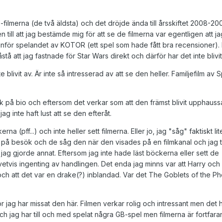
s
-filmerna (de två äldsta) och det dröjde ända till årsskiftet 2008-20
till att jag bestämde mig för att se de filmerna var egentligen att jag
nför spelandet av KOTOR (ett spel som hade fått bra recensioner). 
å att jag fastnade för Star Wars direkt och därför har det inte blivit f
e blivit av. Är inte så intresserad av att se den heller. Familjefilm av S
 på bio och eftersom det verkar som att den främst blivit upphauss
ag inte haft lust att se den efteråt.
rna (pff...) och inte heller sett filmerna. Eller jo, jag "såg" faktiskt li
 på besök och de såg den när den visades på en filmkanal och jag ti
 jag gjorde annat. Eftersom jag inte hade läst böckerna eller sett de
vetvis ingenting av handlingen. Det enda jag minns var att Harry oc
ch att det var en drake(?) inblandad. Var det The Goblets of the P
för jag har missat den här. Filmen verkar rolig och intressant men det 
ll och jag har till och med spelat några GB-spel men filmerna är fortfar