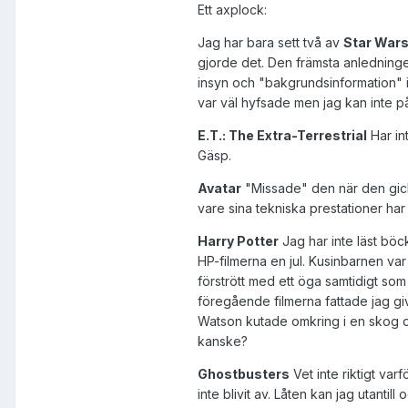
Ett axplock:
Jag har bara sett två av
Star War
gjorde det. Den främsta anledningen 
insyn och "bakgrundsinformation" i
var väl hyfsade men jag kan inte påst
E.T.: The Extra-Terrestrial
Har int
Gäsp.
Avatar
"Missade" den när den gick
vare sina tekniska prestationer har j
Harry Potter
Jag har inte läst böcke
HP-filmerna en jul. Kusinbarnen var
förstrött med ett öga samtidigt som
föregående filmerna fattade jag gi
Watson kutade omkring i en skog o
kanske?
Ghostbusters
Vet inte riktigt var
inte blivit av. Låten kan jag utanti