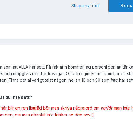
Skapa ny tråd
Skapa
ar som att ALLA har sett. På rak arm kommer jag personligen att tänka
s och möjligtvis den bedrövliga LOTR-trilogin. Filmer som har ett stabi
en. Finns det allvarligt talat någon mellan 10 och 50 som
inte
har set
har du inte sett?
 här blir en ren listtråd bör man skriva några ord om
varför
man inte h
 se den, om man absolut inte tänker se den osv..)