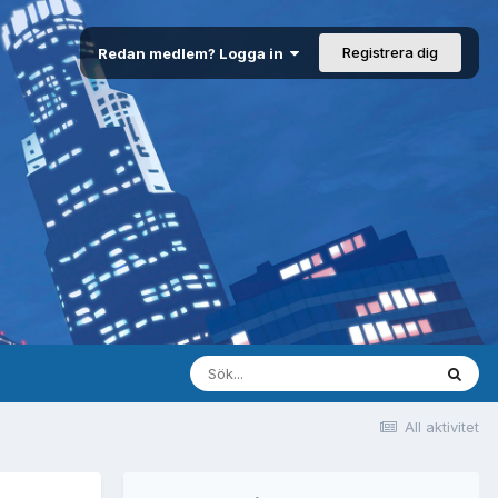
Registrera dig
Redan medlem? Logga in
All aktivitet