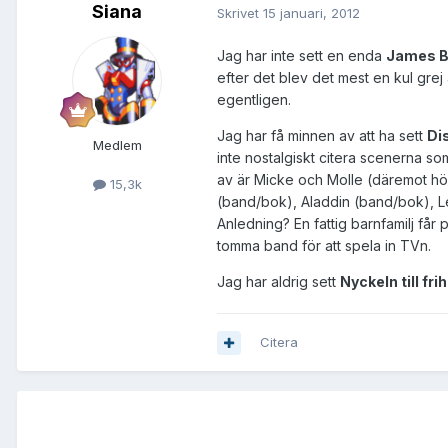
Siana
Skrivet
15 januari, 2012
Jag har inte sett en enda
James 
efter det blev det mest en kul grej a
egentligen.
Jag har få minnen av att ha sett
Di
Medlem
inte nostalgiskt citera scenerna s
av är Micke och Molle (däremot hör
15,3k
(band/bok), Aladdin (band/bok), L
Anledning? En fattig barnfamilj få
tomma band för att spela in TVn.
Jag har aldrig sett
Nyckeln till fri
Citera