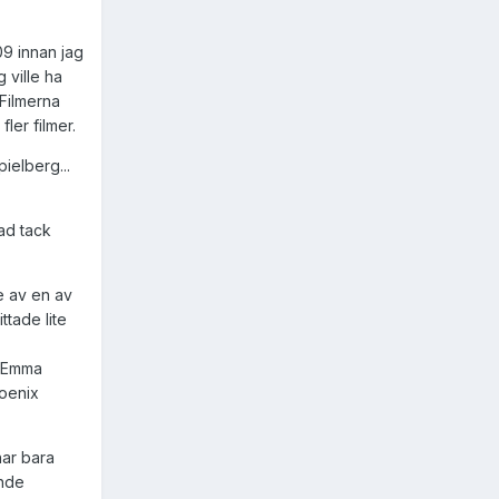
09 innan jag
 ville ha
Filmerna
ler filmer.
pielberg...
ad tack
te av en av
ttade lite
h Emma
hoenix
har bara
ande