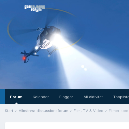
Forum
Kalender
Bloggar
All aktivitet
Topplist
Start
Allmänna diskussionsforum
Film, TV & Video
Filmer som 