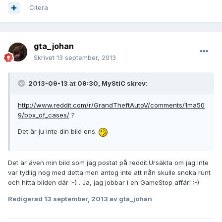
Citera
gta_johan
Skrivet
13 september, 2013
2013-09-13 at 09:30, MyStiC skrev:
http://www.reddit.com/r/GrandTheftAutoV/comments/1ma50
9/box_of_cases/
?
Det är ju inte din bild ens.
Det är även min bild som jag postat på reddit.Ursäkta om jag inte
var tydlig nog med detta men antog inte att nån skulle snoka runt
och hitta bilden där :-) . Ja, jag jobbar i en GameStop affär! :-)
Redigerad
13 september, 2013
av gta_johan