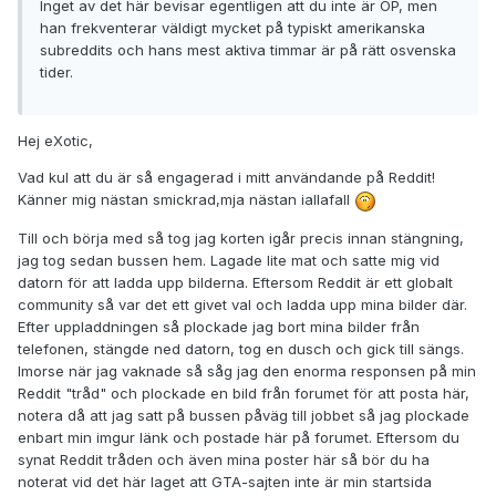
Inget av det här bevisar egentligen att du inte är OP, men
han frekventerar väldigt mycket på typiskt amerikanska
subreddits och hans mest aktiva timmar är på rätt osvenska
tider.
Hej eXotic,
Vad kul att du är så engagerad i mitt användande på Reddit!
Känner mig nästan smickrad,mja nästan iallafall
Till och börja med så tog jag korten igår precis innan stängning,
jag tog sedan bussen hem. Lagade lite mat och satte mig vid
datorn för att ladda upp bilderna. Eftersom Reddit är ett globalt
community så var det ett givet val och ladda upp mina bilder där.
Efter uppladdningen så plockade jag bort mina bilder från
telefonen, stängde ned datorn, tog en dusch och gick till sängs.
Imorse när jag vaknade så såg jag den enorma responsen på min
Reddit "tråd" och plockade en bild från forumet för att posta här,
notera då att jag satt på bussen påväg till jobbet så jag plockade
enbart min imgur länk och postade här på forumet. Eftersom du
synat Reddit tråden och även mina poster här så bör du ha
noterat vid det här laget att GTA-sajten inte är min startsida