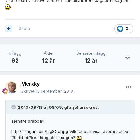
Ville enbart visa leveransen vi fått till affären idag, är ni sugna?
Citera
3
Inlägg
Ålder
Senaste inlägg
92
12 år
12 år
Merkky
Skrivet
13 september, 2013
2013-09-13 at 08:05, gta_johan skrev:
Tjenare grabbar!
http://i.imgur.com/PIg8Cci.jpg
Ville enbart visa leveransen vi
fått till affären idag, är ni sugna?