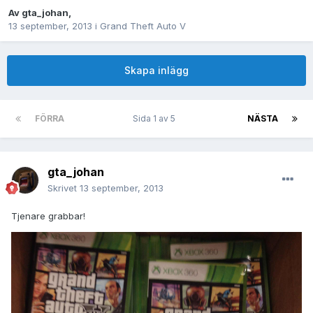
Av
gta_johan
,
13 september, 2013
i
Grand Theft Auto V
Skapa inlägg
FÖRRA
Sida 1 av 5
NÄSTA
gta_johan
Skrivet
13 september, 2013
Tjenare grabbar!