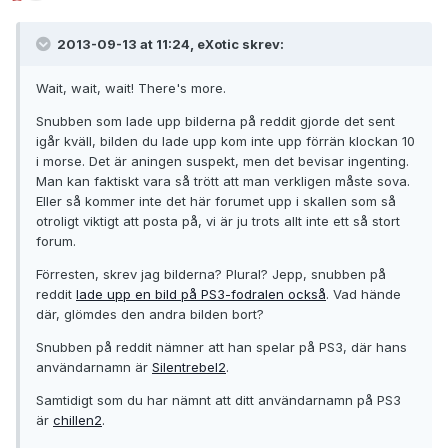
2013-09-13 at 11:24, eXotic skrev:
Wait, wait, wait! There's more.
Snubben som lade upp bilderna på reddit gjorde det sent
igår kväll, bilden du lade upp kom inte upp förrän klockan 10
i morse. Det är aningen suspekt, men det bevisar ingenting.
Man kan faktiskt vara så trött att man verkligen måste sova.
Eller så kommer inte det här forumet upp i skallen som så
otroligt viktigt att posta på, vi är ju trots allt inte ett så stort
forum.
Förresten, skrev jag bilderna? Plural? Jepp, snubben på
reddit
lade upp en bild på PS3-fodralen också
. Vad hände
där, glömdes den andra bilden bort?
Snubben på reddit nämner att han spelar på PS3, där hans
användarnamn är
Silentrebel2
.
Samtidigt som du har nämnt att ditt användarnamn på PS3
är
chillen2
.