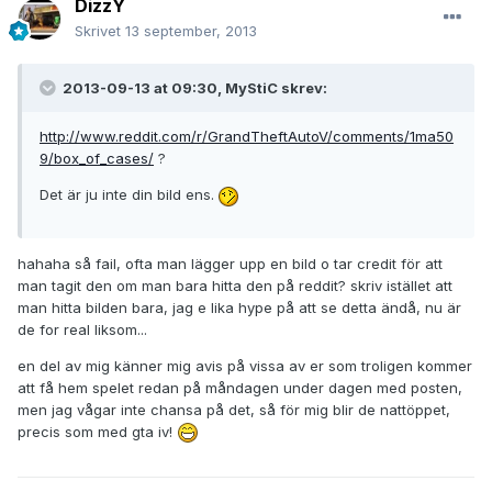
DizzY
Skrivet
13 september, 2013
2013-09-13 at 09:30, MyStiC skrev:
http://www.reddit.com/r/GrandTheftAutoV/comments/1ma50
9/box_of_cases/
?
Det är ju inte din bild ens.
hahaha så fail, ofta man lägger upp en bild o tar credit för att
man tagit den om man bara hitta den på reddit? skriv istället att
man hitta bilden bara, jag e lika hype på att se detta ändå, nu är
de for real liksom...
en del av mig känner mig avis på vissa av er som troligen kommer
att få hem spelet redan på måndagen under dagen med posten,
men jag vågar inte chansa på det, så för mig blir de nattöppet,
precis som med gta iv!