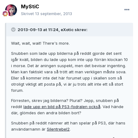
MyStiC
Skrivet
13 september, 2013
2013-09-13 at 11:24, eXotic skrev:
Wait, wait, wait! There's more.
Snubben som lade upp bilderna på reddit gjorde det sent
igår kväll, bilden du lade upp kom inte upp förrän klockan 10
i morse. Det är aningen suspekt, men det bevisar ingenting.
Man kan faktiskt vara så trött att man verkligen måste sova.
Eller så kommer inte det här forumet upp i skallen som så
otroligt viktigt att posta på, vi är ju trots allt inte ett så stort
forum.
Förresten, skrev jag bilderna? Plural? Jepp, snubben på
reddit
lade upp en bild på PS3-fodralen också
. Vad hände
där, glömdes den andra bilden bort?
Snubben på reddit nämner att han spelar på PS3, där hans
användarnamn är
Silentrebel2
.