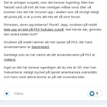
Det är aningen suspekt, men det bevisar ingenting. Man kan
faktiskt vara så trött att man verkligen måste sova. Eller så
kommer inte det här forumet upp i skallen som så otroligt viktigt
att posta på, vi är ju trots allt inte ett så stort forum.
Förresten, skrev jag bilderna? Plural? Jepp, snubben på reddit
lade upp en bild på PS3-fodralen också
. Vad hände där, glömdes
den andra bilden bort?
Snubben på reddit nämner att han spelar på PS3, där hans
användarnamn är
Silentrebel2
.
Samtidigt som du har nämnt att ditt användarnamn på PS3 är
chillen2
.
Inget av det här bevisar egentligen att du inte är OP, men han
frekventerar väldigt mycket på typiskt amerikanska subreddits
och hans mest aktiva timmar är på rätt osvenska tider.
Citera
3