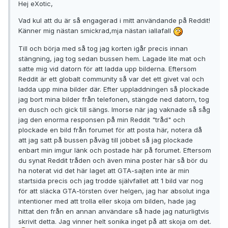
Hej eXotic,
Vad kul att du är så engagerad i mitt användande på Reddit!
Känner mig nästan smickrad,mja nästan iallafall
Till och börja med så tog jag korten igår precis innan
stängning, jag tog sedan bussen hem. Lagade lite mat och
satte mig vid datorn för att ladda upp bilderna. Eftersom
Reddit är ett globalt community så var det ett givet val och
ladda upp mina bilder där. Efter uppladdningen så plockade
jag bort mina bilder från telefonen, stängde ned datorn, tog
en dusch och gick till sängs. Imorse när jag vaknade så såg
jag den enorma responsen på min Reddit "tråd" och
plockade en bild från forumet för att posta här, notera då
att jag satt på bussen påväg till jobbet så jag plockade
enbart min imgur länk och postade här på forumet. Eftersom
du synat Reddit tråden och även mina poster här så bör du
ha noterat vid det här laget att GTA-sajten inte är min
startsida precis och jag trodde självfallet att 1 bild var nog
för att släcka GTA-törsten över helgen, jag har absolut inga
intentioner med att trolla eller skoja om bilden, hade jag
hittat den från en annan användare så hade jag naturligtvis
skrivit detta. Jag vinner helt sonika inget på att skoja om det.