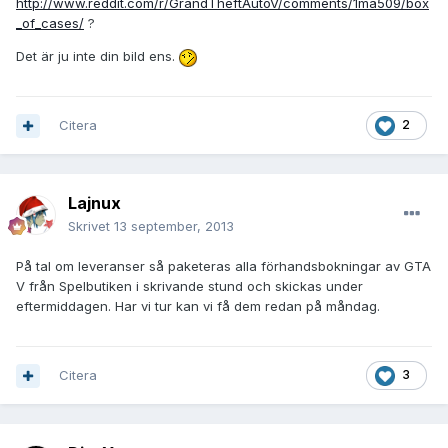
http://www.reddit.com/r/GrandTheftAutoV/comments/1ma509/box
_of_cases/
?
Det är ju inte din bild ens.
Citera
2
Lajnux
Skrivet
13 september, 2013
På tal om leveranser så paketeras alla förhandsbokningar av GTA
V från Spelbutiken i skrivande stund och skickas under
eftermiddagen. Har vi tur kan vi få dem redan på måndag.
Citera
3