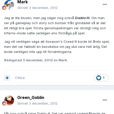
Mark
Skrivet
3 december, 2012
Jag är lite kluven, men jag säger nog också
Diablo III
. Om man
ser på gameplay och story och bortser från grindadet så är det
ett riktigt bra spel. Första genomspelningen var otroligt rolig ocn
Inferno-mode satte verkligen ens förmåga på spel.
Jag vill verkligen säga att Assassin's Creed III borde bli årets spel,
men det var faktiskt en besvikelse om jag ska vara helt ärlig. Det
levde verkligen inte upp till förväntingarna.
Redigerad
3 december, 2012
av Mark
Citera
1
Green_Goblin
Skrivet
3 december, 2012
Får nog också säga Diablo III. Det var oerhört underhållande de