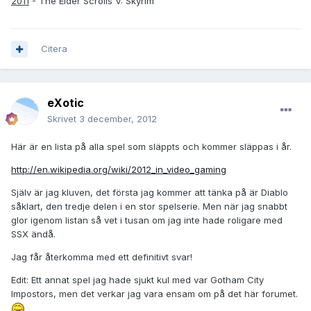
2011
- The Elder Scrolls V: Skyrim
Citera
eXotic
Skrivet
3 december, 2012
Här är en lista på alla spel som släppts och kommer släppas i år.
http://en.wikipedia.org/wiki/2012_in_video_gaming
Själv är jag kluven, det första jag kommer att tänka på är Diablo
såklart, den tredje delen i en stor spelserie. Men när jag snabbt
glor igenom listan så vet i tusan om jag inte hade roligare med
SSX ändå.
Jag får återkomma med ett definitivt svar!
Edit: Ett annat spel jag hade sjukt kul med var Gotham City
Impostors, men det verkar jag vara ensam om på det här forumet.