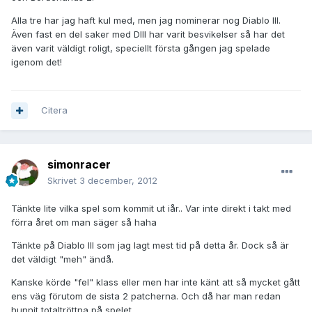
Alla tre har jag haft kul med, men jag nominerar nog Diablo III.
Även fast en del saker med DIII har varit besvikelser så har det
även varit väldigt roligt, speciellt första gången jag spelade
igenom det!
Citera
simonracer
Skrivet
3 december, 2012
Tänkte lite vilka spel som kommit ut iår.. Var inte direkt i takt med
förra året om man säger så haha
Tänkte på Diablo III som jag lagt mest tid på detta år. Dock så är
det väldigt "meh" ändå.
Kanske körde "fel" klass eller men har inte känt att så mycket gått
ens väg förutom de sista 2 patcherna. Och då har man redan
hunnit totaltröttna på spelet.