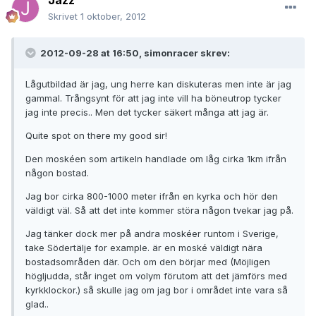
Skrivet
1 oktober, 2012
2012-09-28 at 16:50, simonracer skrev:
Lågutbildad är jag, ung herre kan diskuteras men inte är jag
gammal. Trångsynt för att jag inte vill ha böneutrop tycker
jag inte precis.. Men det tycker säkert många att jag är.
Quite spot on there my good sir!
Den moskéen som artikeln handlade om låg cirka 1km ifrån
någon bostad.
Jag bor cirka 800-1000 meter ifrån en kyrka och hör den
väldigt väl. Så att det inte kommer störa någon tvekar jag på.
Jag tänker dock mer på andra moskéer runtom i Sverige,
take Södertälje for example. är en moské väldigt nära
bostadsområden där. Och om den börjar med (Möjligen
högljudda, står inget om volym förutom att det jämförs med
kyrkklockor.) så skulle jag om jag bor i området inte vara så
glad..