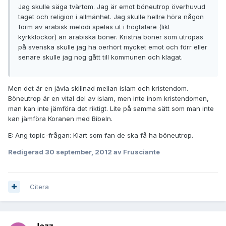
Jag skulle säga tvärtom. Jag är emot böneutrop överhuvud
taget och religion i allmänhet. Jag skulle hellre höra någon
form av arabisk melodi spelas ut i högtalare (likt
kyrkklockor) än arabiska böner. Kristna böner som utropas
på svenska skulle jag ha oerhört mycket emot och förr eller
senare skulle jag nog gått till kommunen och klagat.
Men det är en jävla skillnad mellan islam och kristendom.
Böneutrop är en vital del av islam, men inte inom kristendomen,
man kan inte jämföra det riktigt. Lite på samma sätt som man inte
kan jämföra Koranen med Bibeln.
E: Ang topic-frågan: Klart som fan de ska få ha böneutrop.
Redigerad
30 september, 2012
av Frusciante
Citera
Jazz