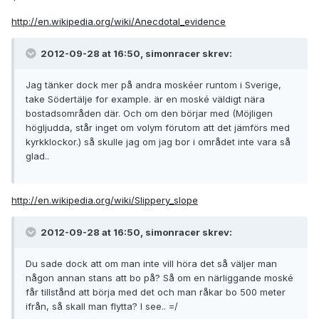
http://en.wikipedia.org/wiki/Anecdotal_evidence
2012-09-28 at 16:50, simonracer skrev:
Jag tänker dock mer på andra moskéer runtom i Sverige,
take Södertälje for example. är en moské väldigt nära
bostadsområden där. Och om den börjar med (Möjligen
högljudda, står inget om volym förutom att det jämförs med
kyrkklockor.) så skulle jag om jag bor i området inte vara så
glad..
http://en.wikipedia.org/wiki/Slippery_slope
2012-09-28 at 16:50, simonracer skrev:
Du sade dock att om man inte vill höra det så väljer man
någon annan stans att bo på? Så om en närliggande moské
får tillstånd att börja med det och man råkar bo 500 meter
ifrån, så skall man flytta? I see.. =/