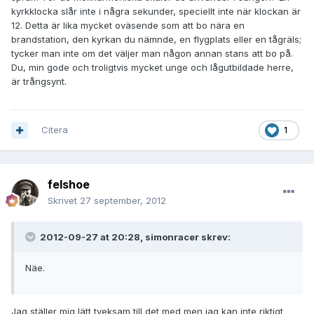
kyrkklocka slår inte i några sekunder, speciellt inte när klockan är
12. Detta är lika mycket oväsende som att bo nära en
brandstation, den kyrkan du nämnde, en flygplats eller en tågräls;
tycker man inte om det väljer man någon annan stans att bo på.
Du, min gode och troligtvis mycket unge och lågutbildade herre,
är trångsynt.
Citera
1
felshoe
Skrivet
27 september, 2012
2012-09-27 at 20:28, simonracer skrev:
Näe.
Jag ställer mig lätt tveksam till det med men jag kan inte riktigt