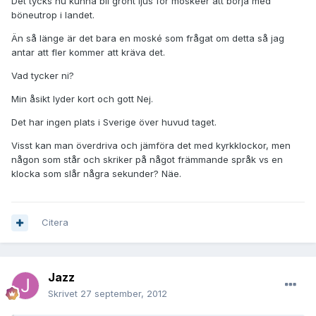
Det tycks nu kunna bli grönt ljus för moskéer att börja med
böneutrop i landet.
Än så länge är det bara en moské som frågat om detta så jag
antar att fler kommer att kräva det.
Vad tycker ni?
Min åsikt lyder kort och gott Nej.
Det har ingen plats i Sverige över huvud taget.
Visst kan man överdriva och jämföra det med kyrkklockor, men
någon som står och skriker på något främmande språk vs en
klocka som slår några sekunder? Näe.
Citera
Jazz
Skrivet
27 september, 2012