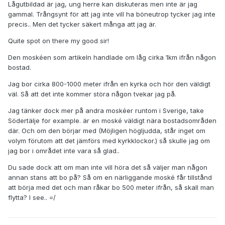
Lågutbildad är jag, ung herre kan diskuteras men inte är jag
gammal. Trångsynt för att jag inte vill ha böneutrop tycker jag inte
precis.. Men det tycker säkert många att jag är.
Quite spot on there my good sir!
Den moskéen som artikeln handlade om låg cirka 1km ifrån någon
bostad.
Jag bor cirka 800-1000 meter ifrån en kyrka och hör den väldigt
väl. Så att det inte kommer störa någon tvekar jag på.
Jag tänker dock mer på andra moskéer runtom i Sverige, take
Södertälje for example. är en moské väldigt nära bostadsområden
där. Och om den börjar med (Möjligen högljudda, står inget om
volym förutom att det jämförs med kyrkklockor.) så skulle jag om
jag bor i området inte vara så glad..
Du sade dock att om man inte vill höra det så väljer man någon
annan stans att bo på? Så om en närliggande moské får tillstånd
att börja med det och man råkar bo 500 meter ifrån, så skall man
flytta? I see.. =/