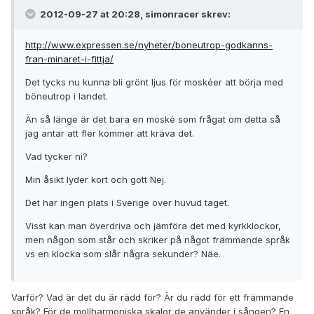
2012-09-27 at 20:28, simonracer skrev:
http://www.expressen.se/nyheter/boneutrop-godkanns-
fran-minaret-i-fittja/
Det tycks nu kunna bli grönt ljus för moskéer att börja med
böneutrop i landet.
Än så länge är det bara en moské som frågat om detta så
jag antar att fler kommer att kräva det.
Vad tycker ni?
Min åsikt lyder kort och gott Nej.
Det har ingen plats i Sverige över huvud taget.
Visst kan man överdriva och jämföra det med kyrkklockor,
men någon som står och skriker på något främmande språk
vs en klocka som slår några sekunder? Näe.
Varför? Vad är det du är rädd för? Är du rädd för ett främmande
språk? För de mollharmoniska skalor de använder i sången? En