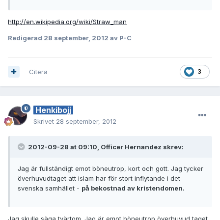
http://en.wikipedia.org/wiki/Straw_man
Redigerad
28 september, 2012
av P-C
Citera
3
Henkibojj
Skrivet
28 september, 2012
2012-09-28 at 09:10, Officer Hernandez skrev:
Jag är fullständigt emot böneutrop, kort och gott. Jag tycker
överhuvudtaget att islam har för stort inflytande i det
svenska samhället -
på bekostnad av kristendomen.
Jag skulle säga tvärtom. Jag är emot böneutrop överhuvud taget