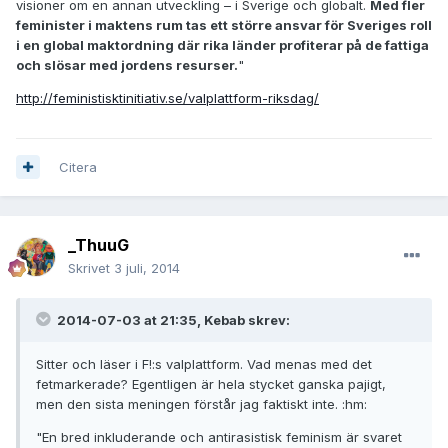
visioner om en annan utveckling – i Sverige och globalt.
Med fler
feminister i maktens rum tas ett större ansvar för Sveriges roll
i en global maktordning där rika länder profiterar på de fattiga
och slösar med jordens resurser.
"
http://feministisktinitiativ.se/valplattform-riksdag/
Citera
_ThuuG
Skrivet
3 juli, 2014
2014-07-03 at 21:35, Kebab skrev:
Sitter och läser i F!:s valplattform. Vad menas med det
fetmarkerade? Egentligen är hela stycket ganska pajigt,
men den sista meningen förstår jag faktiskt inte. :hm:
"En bred inkluderande och antirasistisk feminism är svaret