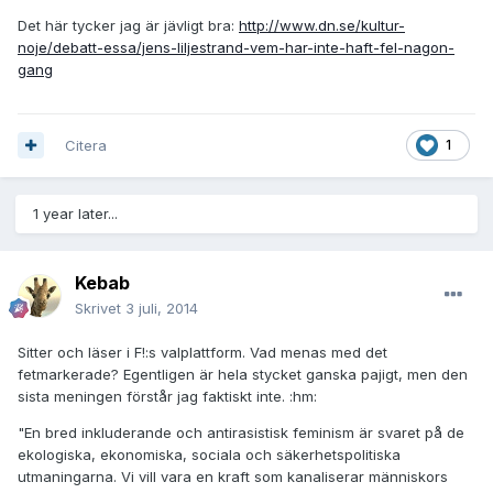
Det här tycker jag är jävligt bra:
http://www.dn.se/kultur-
noje/debatt-essa/jens-liljestrand-vem-har-inte-haft-fel-nagon-
gang
Citera
1
1 year later...
Kebab
Skrivet
3 juli, 2014
Sitter och läser i F!:s valplattform. Vad menas med det
fetmarkerade? Egentligen är hela stycket ganska pajigt, men den
sista meningen förstår jag faktiskt inte. :hm:
"En bred inkluderande och antirasistisk feminism är svaret på de
ekologiska, ekonomiska, sociala och säkerhetspolitiska
utmaningarna. Vi vill vara en kraft som kanaliserar människors