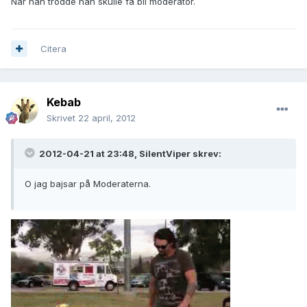
När han trodde han skulle få bli moderator.
Citera
Kebab
Skrivet
22 april, 2012
2012-04-21 at 23:48, SilentViper skrev:
O jag bajsar på Moderaterna.