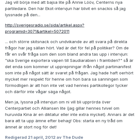
Jag vill börja med att bajsa lite på Annie Lööv, Centerns nya
partiledare. Den här Ekot-intervjun har blivit en snackis så jag
lyssnade på den...
http://sverigesradio.se/sida/artikel.aspx?
programid=3071&artikel=5072011
... och större skitsnack och undvikande av att svara på direkta
frågor har jag sällan hört. Vad är det för fel på politiker? Om de
får en svår fråga som den som bland andra tas upp i intervjun:
"ska Sverige exportera vapen till Saudiarabien i framtiden?" så är
det enda som kommer ut upprepningar ifrån något partimanifest
som inte på något sätt är svaret på frågan. Jag hade haft oerhört
mycket mer respekt för henne om hon bara sa sanningen som
förmodligen är att hon inte vet vad hennes partikollegor tycker
och därför inte vågar säga något.
Men ja, lyssna på intervjun om ni vill bli upprörda över
Centerpartiet och Alliansen lite (jag gillar hennes tvivel om
huruvida Kina är en diktatur eller inte extra mycket). Annars är det
bara att ta upp ämne efter behag! Obs: starta en ny tråd om
ämnet är stort nog för det!
Redigerad
21 april, 2012
av The Dude