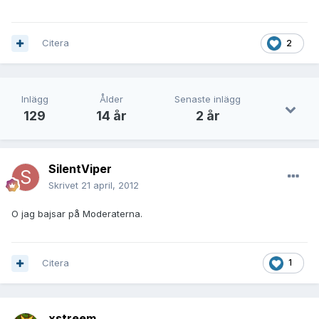
Citera
2
Inlägg
Ålder
Senaste inlägg
129
14 år
2 år
SilentViper
Skrivet
21 april, 2012
O jag bajsar på Moderaterna.
Citera
1
xstreem