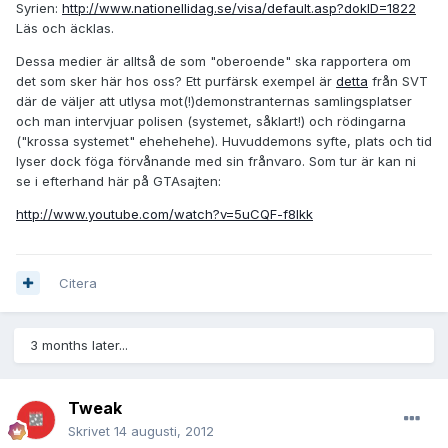
Syrien:
http://www.nationellidag.se/visa/default.asp?dokID=1822
Läs och äcklas.
Dessa medier är alltså de som "oberoende" ska rapportera om
det som sker här hos oss? Ett purfärsk exempel är
detta
från SVT
där de väljer att utlysa mot(!)demonstranternas samlingsplatser
och man intervjuar polisen (systemet, såklart!) och rödingarna
("krossa systemet" ehehehehe). Huvuddemons syfte, plats och tid
lyser dock föga förvånande med sin frånvaro. Som tur är kan ni
se i efterhand här på GTAsajten:
http://www.youtube.com/watch?v=5uCQF-f8lkk
Citera
3 months later...
Tweak
Skrivet
14 augusti, 2012