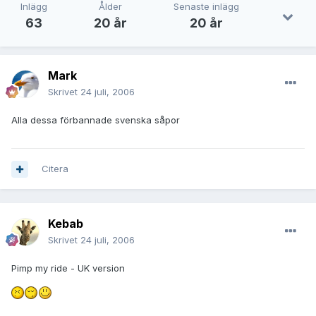
Inlägg
Ålder
Senaste inlägg
63
20 år
20 år
Mark
Skrivet
24 juli, 2006
Alla dessa förbannade svenska såpor
Citera
Kebab
Skrivet
24 juli, 2006
Pimp my ride - UK version