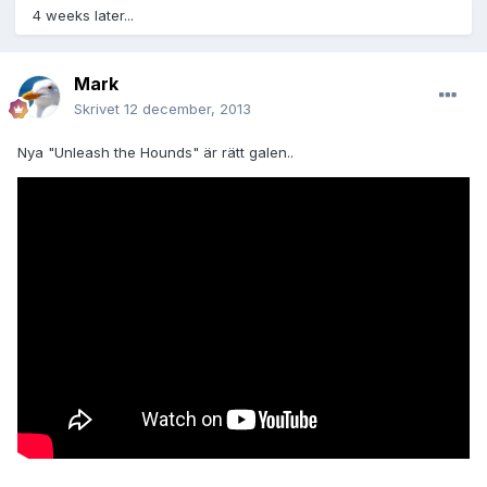
4 weeks later...
Mark
Skrivet
12 december, 2013
Nya "Unleash the Hounds" är rätt galen..