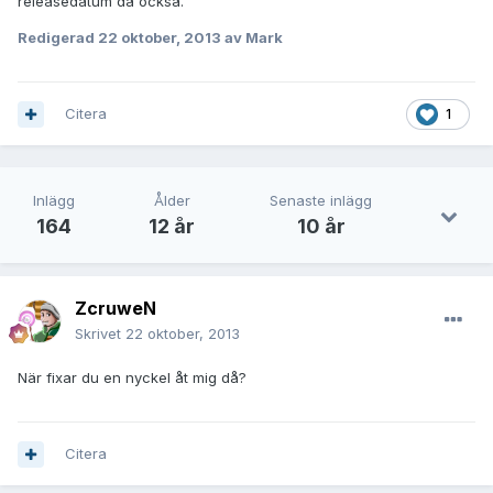
releasedatum då också.
Redigerad
22 oktober, 2013
av Mark
Citera
1
Inlägg
Ålder
Senaste inlägg
164
12 år
10 år
ZcruweN
Skrivet
22 oktober, 2013
När fixar du en nyckel åt mig då?
Citera