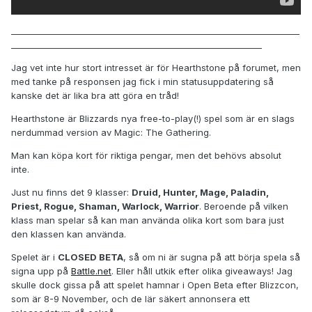
_____________________________________________________________________
____________________________________________________________
Jag vet inte hur stort intresset är för Hearthstone på forumet, men
med tanke på responsen jag fick i min statusuppdatering så
kanske det är lika bra att göra en tråd!
Hearthstone är Blizzards nya free-to-play(!) spel som är en slags
nerdummad version av Magic: The Gathering.
Man kan köpa kort för riktiga pengar, men det behövs absolut
inte.
Just nu finns det 9 klasser:
Druid, Hunter, Mage, Paladin,
Priest, Rogue, Shaman, Warlock, Warrior
. Beroende på vilken
klass man spelar så kan man använda olika kort som bara just
den klassen kan använda.
Spelet är i
CLOSED BETA
, så om ni är sugna på att börja spela så
signa upp på
Battle.net
. Eller håll utkik efter olika giveaways! Jag
skulle dock gissa på att spelet hamnar i Open Beta efter Blizzcon,
som är 8-9 November, och de lär säkert annonsera ett