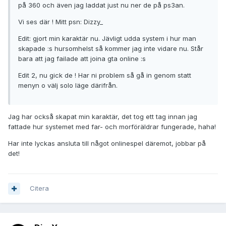
på 360 och även jag laddat just nu ner de på ps3an.
Vi ses där ! Mitt psn: Dizzy_
Edit: gjort min karaktär nu. Jävligt udda system i hur man
skapade :s hursomhelst så kommer jag inte vidare nu. Står
bara att jag failade att joina gta online :s
Edit 2, nu gick de ! Har ni problem så gå in genom statt
menyn o välj solo läge därifrån.
Jag har också skapat min karaktär, det tog ett tag innan jag
fattade hur systemet med far- och morföräldrar fungerade, haha!
Har inte lyckas ansluta till något onlinespel däremot, jobbar på
det!
Citera