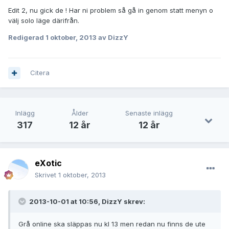
Edit 2, nu gick de ! Har ni problem så gå in genom statt menyn o
välj solo läge därifrån.
Redigerad
1 oktober, 2013
av DizzY
Citera
Inlägg
Ålder
Senaste inlägg
317
12 år
12 år
eXotic
Skrivet
1 oktober, 2013
2013-10-01 at 10:56, DizzY skrev:
Grå online ska släppas nu kl 13 men redan nu finns de ute