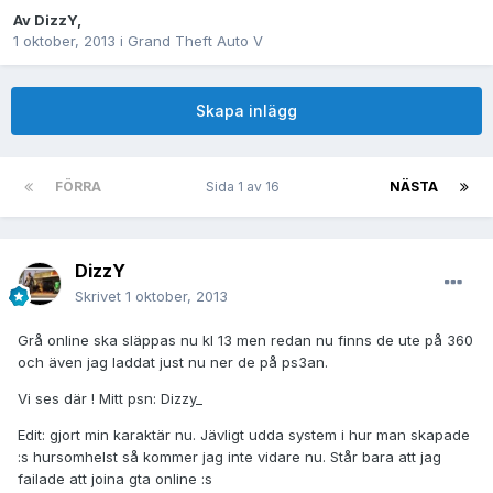
Av
DizzY
,
1 oktober, 2013
i
Grand Theft Auto V
Skapa inlägg
FÖRRA
Sida 1 av 16
NÄSTA
DizzY
Skrivet
1 oktober, 2013
Grå online ska släppas nu kl 13 men redan nu finns de ute på 360
och även jag laddat just nu ner de på ps3an.
Vi ses där ! Mitt psn: Dizzy_
Edit: gjort min karaktär nu. Jävligt udda system i hur man skapade
:s hursomhelst så kommer jag inte vidare nu. Står bara att jag
failade att joina gta online :s