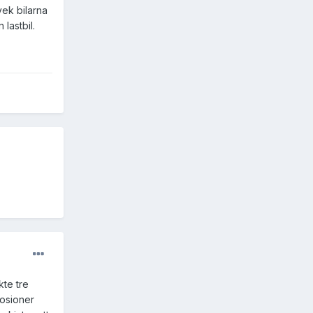
vek bilarna
lastbil.
kte tre
losioner