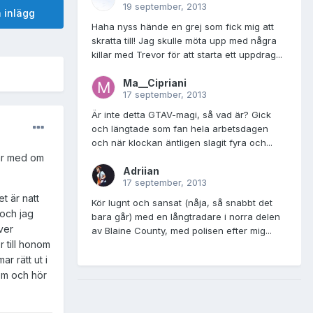
19 september, 2013
 inlägg
Haha nyss hände en grej som fick mig att
skratta till! Jag skulle möta upp med några
killar med Trevor för att starta ett uppdrag...
Ma__Cipriani
17 september, 2013
Är inte detta GTAV-magi, så vad är? Gick
och längtade som fan hela arbetsdagen
och när klockan äntligen slagit fyra och...
 är med om
Adriian
17 september, 2013
t är natt
Kör lugnt och sansat (nåja, så snabbt det
 och jag
bara går) med en långtradare i norra delen
ver
av Blaine County, med polisen efter mig...
 till honom
r rätt ut i
dem och hör