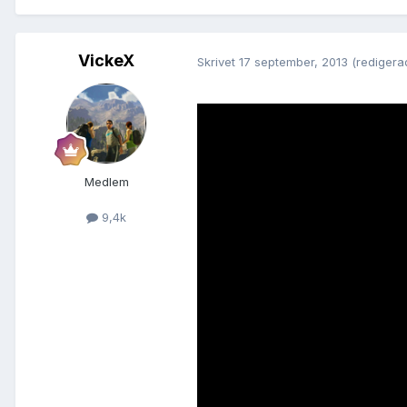
VickeX
Skrivet
17 september, 2013
(redigera
Medlem
9,4k