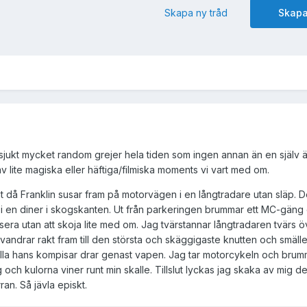
Skapa ny tråd
Skapa
 sjukt mycket random grejer hela tiden som ingen annan än en själv
av lite magiska eller häftiga/filmiska moments vi vart med om.
då Franklin susar fram på motorvägen i en långtradare utan släp. De
rbi en diner i skogskanten. Ut från parkeringen brummar ett MC-gäng
ssera utan att skoja lite med om. Jag tvärstannar långtradaren tvärs ö
ndrar rakt fram till den största och skäggigaste knutten och smäller
h alla hans kompisar drar genast vapen. Jag tar motorcykeln och brumma
och kulorna viner runt min skalle. Tillslut lyckas jag skaka av mig 
ran. Så jävla episkt.