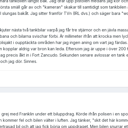
 nära tankbilen längst bak. Jag drar upp pistolen medans jag kör och 
örsta smäll går av och "kameran" skakar till samtidigt som tankbilen 
l slungas bakåt. Jag sitter framför TVn (IRL dvs.) och säger bara 
juter nästa två tankbilar varpå jag får tre stjärnor och en jävla mass
ana och bilarna svischar förbi. Är millimeter ifrån att krocka men lyc
 polisjakt i oupptäckta områden har jag ingen aning om vart jag färda
n kopplar aldrig var bron kan leda. Eftersom jag är uppe i över 200 
jag precis åkt in i Fort Zancudo. Sekunden senare avlossar en tank e
 och jag dör. Sinnes.
rej med Franklin under ett biluppdrag. Körde ifrån polisen i en spo
 kommer fel och bilen välter i luften. Jag tänker, "skit det här komm
trasad bil och att jag fick börja om uppdraget. Men bilen snurrar ett 