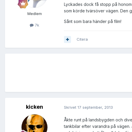
Lyckades dock få stopp på honom nä
som körde tvärsöver vägen. Den gal
Medlem
Sånt som bara händer på film!
7k
Citera
kicken
Skrivet
17 september, 2013
Åkte runt på landsbygden och diver
tankbilar efter varandra på vägen. J