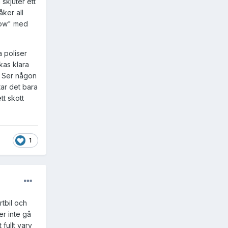
skjuter ett
åker all
"wow" med
a poliser
kas klara
s. Ser någon
tar det bara
tt skott
1
rtbil och
er inte gå
fullt varv