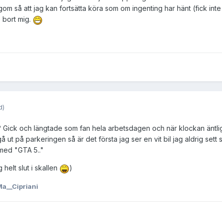
gom så att jag kan fortsätta köra som om ingenting har hänt (fick int
 bort mig.
d)
? Gick och längtade som fan hela arbetsdagen och när klockan äntlig
 ut på parkeringen så är det första jag ser en vit bil jag aldrig sett s
med "GTA 5.."
helt slut i skallen
)
a__Cipriani