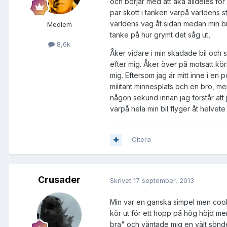
och börjar med att åka alldeles för
par skott i tanken varpå världens st
världens väg åt sidan medan min bi
Medlem
tanke på hur grymt det såg ut,
8,6k
Åker vidare i min skadade bil och sk
efter mig. Åker över på motsatt körb
mig. Eftersom jag är mitt inne i en
militant minnesplats och en bro, me
någon sekund innan jag förstår att 
varpå hela min bil flyger åt helvete
Citera
Crusader
Skrivet
17 september, 2013
Min var en ganska simpel men cool g
kör ut för ett hopp på hög höjd men
bra" och väntade mig en vält sönder