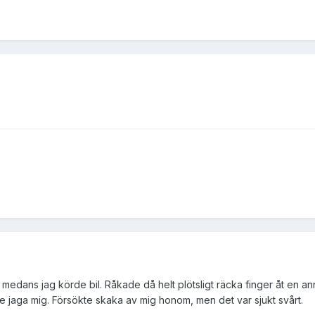
a medans jag körde bil. Råkade då helt plötsligt räcka finger åt en a
e jaga mig. Försökte skaka av mig honom, men det var sjukt svårt.