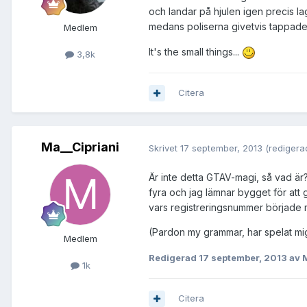
och landar på hjulen igen precis la
medans poliserna givetvis tappade
Medlem
It's the small things...
3,8k
Citera
Ma__Cipriani
Skrivet
17 september, 2013
(redigera
Är inte detta GTAV-magi, så vad är
fyra och jag lämnar bygget för att gå
vars registreringsnummer började 
(Pardon my grammar, har spelat mig 
Medlem
Redigerad
17 september, 2013
av M
1k
Citera