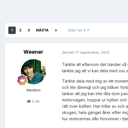
1
2
3
NÄSTA
Sida 1 av 3
Weener
Skrivet
17 september, 2013
Tänkte att eftersom det händer så
tänkte jag att vi kan dela med oss 
Tänkte dela med mig av ett moment 
och lite dimmigt och jag blåser fö
Medlem
tänker att jag kan inte låta dom pa
motorvägen, hoppar ur hytten och va
5,6k
rätt över käften. Han trillar av oc
skogen, hela gänget åker efter mig 
hur motorernas dån försvinner i fjär