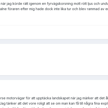
r jag körde rätt igenom en fyrvägskorsning mott rött ljus och und
ne föraren efter mig hade dock inte lika tur och blev rammad av en 
se motorvägar för att upptäcka landskapet när jag märker att det å
ag tänker att det vore roligt att se om man kan få till några fina exp