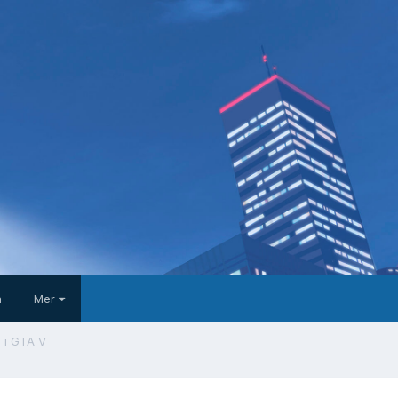
a
Mer
 i GTA V