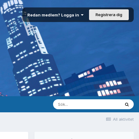
Registrera dig
Redan medlem? Logga in
All aktivitet