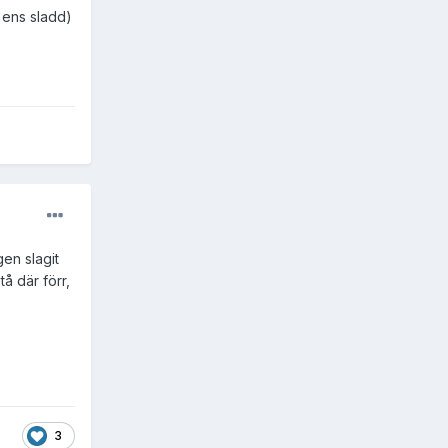
e ens sladd)
en slagit
tå där förr,
3