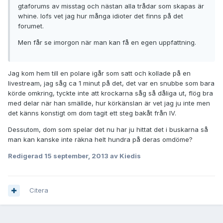
gtaforums av misstag och nästan alla trådar som skapas är
whine. Iofs vet jag hur många idioter det finns på det
forumet.
Men får se imorgon när man kan få en egen uppfattning.
Jag kom hem till en polare igår som satt och kollade på en
livestream, jag såg ca 1 minut på det, det var en snubbe som bara
körde omkring, tyckte inte att krockarna såg så dåliga ut, flög bra
med delar när han smällde, hur körkänslan är vet jag ju inte men
det känns konstigt om dom tagit ett steg bakåt från IV.
Dessutom, dom som spelar det nu har ju hittat det i buskarna så
man kan kanske inte räkna helt hundra på deras omdöme?
Redigerad
15 september, 2013
av Kiedis
Citera