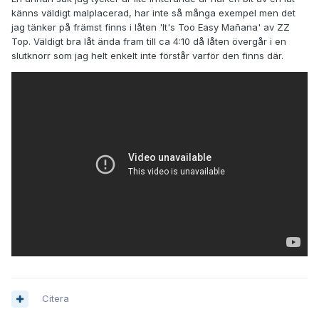
känns väldigt malplacerad, har inte så många exempel men det
jag tänker på främst finns i låten 'It's Too Easy Mañana' av ZZ
Top. Väldigt bra låt ända fram till ca 4:10 då låten övergår i en
slutknorr som jag helt enkelt inte förstår varför den finns där.
Citera