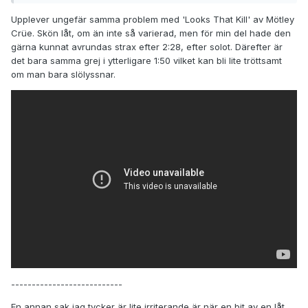
Upplever ungefär samma problem med 'Looks That Kill' av Mötley
Crüe. Skön låt, om än inte så varierad, men för min del hade den
gärna kunnat avrundas strax efter 2:28, efter solot. Därefter är
det bara samma grej i ytterligare 1:50 vilket kan bli lite tröttsamt
om man bara slölyssnar.
---------------------------
En annan sak jag tycker är lite irriterande är när en bit av en låt