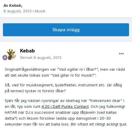
Av
Kebab
,
8 augusti, 2013
i
Musik
Skapa inlägg
Kebab
Skrivet
8 augusti, 2013
Originalfrågeställningen var "Vad ogillar ni i låtar?", men var rädd
att det skulle tolkas som "Vad gillar ni för musik?".
Så, vad för musiksegment, ljudeffekter, instrument etc. (är dålig
på termer) tycker ni förstör låtar?
Själv får jag nästan rysningar av obehag när "frekvensen ökar" i
en låt, typ som runt
4:20 i Daft Punks Contact
. Och jag fullkomligt
HATAR när DJ:s successivt snabbar upp låtjäveln (vad kallas
detta?) och liksom försöker ladda upp dansgolvet i 20-30
sekunder man får lov att balla loss. Blir oftast ett riktigt äckligt ljud.