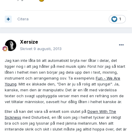
Citera
1
Xersize
Skrivet
9 augusti, 2013
Jag kan inte låta bli att automatiskt bryta ner låtar i delar, det
ligger nog i att jag håller på med musik själv. Först hör jag så klart
låten i helhet men sen börjar jag dela upp den i text, mixning,
instrument och arrangemang osv. Ta exempelvis
Fun - We Are
Young
. Mitt ex älskade den, "Den är ju så rolig att sjunga!". Ja,
kanske, men den är manipulativ. Det är en låt med värdelösa
texter och svagt uppbyggda verser men med en refräng som de
vet tilltalar människor, oavsett hur dålig låten i helhet kanske är.
Eller så kan det vara så enkelt som slutet på
Down With The
Sickness
med Disturbed, en låt som jag i helhet tycker är riktigt
bra och som jag lyssnar på med jämna mellanrum. Men allt
irriterande skrik och skit i slutet måste jag alltid hoppa över, det är