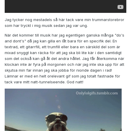
Jag tycker nog mestadels så här tack vare min trummarstorebror
som har tryckt i mig musik sedan jag var ung.
När det kommer till musik har jag egentligen ganska många "do's
and dont's" då jag kan gilla en låt bara för en specifik del. En
textrad, ett gitarrfill, ett trumfill eller bara en särskild del som är
mixad snyggt kan räcka för att jag ska bli lite kär i den samtidigt
som det också kan gå åt det andra hållet. Jag får återkomma när
klockan inte är fyra på morgonen och när jag inte ska upp för att
skjutsa min far innan jag ska jobba för nionde dagen i rad!
Lämnar er med en helt orelevant gif som jag totalt fastnade för
tack vare mitt natt-tunnelseende. God natt!