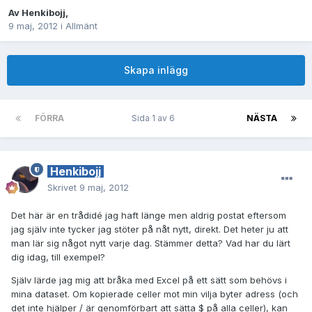
Av
Henkibojj
,
9 maj, 2012
i
Allmänt
Skapa inlägg
FÖRRA
Sida 1 av 6
NÄSTA
Henkibojj
Skrivet
9 maj, 2012
Det här är en trådidé jag haft länge men aldrig postat eftersom
jag själv inte tycker jag stöter på nåt nytt, direkt. Det heter ju att
man lär sig något nytt varje dag. Stämmer detta? Vad har du lärt
dig idag, till exempel?
Själv lärde jag mig att bråka med Excel på ett sätt som behövs i
mina dataset. Om kopierade celler mot min vilja byter adress (och
det inte hjälper / är genomförbart att sätta $ på alla celler), kan