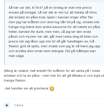
Så här var det, kl 14:47 på en lördag är man inte precis
ensam på bolaget, så när det är min tur att betala så finns
det endast en påse kvar, tjejen i kassan ringer efter fler
men jag har bråttom och dom tog sån tid på sig, orkade inte
tränga mig bland dom andra kassorna för att hämta en påse
heller, kanske lite dumt, men men, så jag tar den enda
påsen och trycker ner allt, går med raska steg till bilen och
precis när jag låser upp min bil så går handtagen av, två
flaskor gick till spillo, men snabb som jag är så hann jag upp
och ersätta dom innan dom stängde. Föll på mållinjen kan
man säga.
Allting är relativt, helt enkelt! För bråttom för att vänta på / smita
emellan och ta en påse - men inte för att gå tillbaka in och byta ut
trasiga flaskor.
..det handlar om att prioritera!
Citera