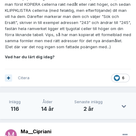
man först KOPIERA cellerna rakt nedåt eller rakt höger, och sedan
KLIPPKLISTRA cellerna (med felaktig, men efterföljande) dit man
vill ha dem. Därefter markerar man dem och väljer "Sök och
Ersätt", skriver in till exempel adressen "243" och ändrar till "245",
fastän hela ramverket ligger ett tjugotal celler till höger om din
förra liknande tabell. Vips, så har man kopierat ett formelblad med
samma formler men med rätt adresser för det nya ändamålet.
(Det där var det nog ingen som fattade poängen med...)
Vad har du lärt dig idag?
Citera
6
Inlägg
Ålder
Senaste inlägg
116
14 år
2 år
Ma__Cipriani