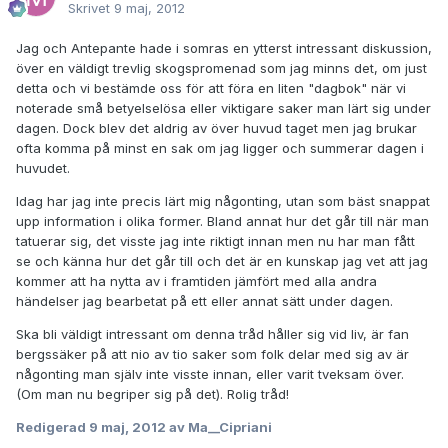
Skrivet
9 maj, 2012
Jag och Antepante hade i somras en ytterst intressant diskussion,
över en väldigt trevlig skogspromenad som jag minns det, om just
detta och vi bestämde oss för att föra en liten "dagbok" när vi
noterade små betyelselösa eller viktigare saker man lärt sig under
dagen. Dock blev det aldrig av över huvud taget men jag brukar
ofta komma på minst en sak om jag ligger och summerar dagen i
huvudet.
Idag har jag inte precis lärt mig någonting, utan som bäst snappat
upp information i olika former. Bland annat hur det går till när man
tatuerar sig, det visste jag inte riktigt innan men nu har man fått
se och känna hur det går till och det är en kunskap jag vet att jag
kommer att ha nytta av i framtiden jämfört med alla andra
händelser jag bearbetat på ett eller annat sätt under dagen.
Ska bli väldigt intressant om denna tråd håller sig vid liv, är fan
bergssäker på att nio av tio saker som folk delar med sig av är
någonting man själv inte visste innan, eller varit tveksam över.
(Om man nu begriper sig på det). Rolig tråd!
Redigerad
9 maj, 2012
av Ma__Cipriani