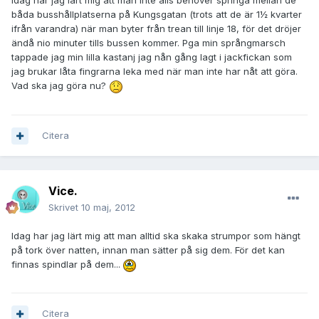
Idag har jag lärt mig att man inte alls behöver springa mellan de
båda busshållplatserna på Kungsgatan (trots att de är 1½ kvarter
ifrån varandra) när man byter från trean till linje 18, för det dröjer
ändå nio minuter tills bussen kommer. Pga min språngmarsch
tappade jag min lilla kastanj jag nån gång lagt i jackfickan som
jag brukar låta fingrarna leka med när man inte har nåt att göra.
Vad ska jag göra nu?
Citera
Vice.
Skrivet
10 maj, 2012
Idag har jag lärt mig att man alltid ska skaka strumpor som hängt
på tork över natten, innan man sätter på sig dem. För det kan
finnas spindlar på dem...
Citera