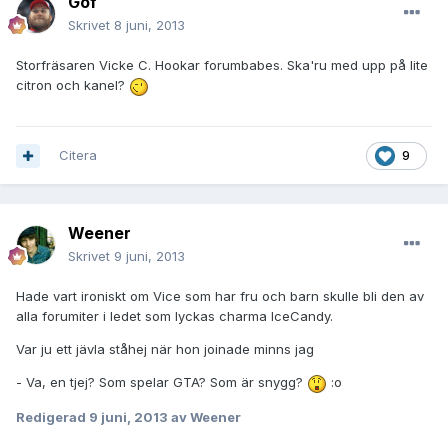
Gof
Skrivet
8 juni, 2013
Storfräsaren Vicke C. Hookar forumbabes. Ska'ru med upp på lite
citron och kanel?
Citera
9
Weener
Skrivet
9 juni, 2013
Hade vart ironiskt om Vice som har fru och barn skulle bli den av
alla forumiter i ledet som lyckas charma IceCandy.
Var ju ett jävla ståhej när hon joinade minns jag
- Va, en tjej? Som spelar GTA? Som är snygg?
:o
Redigerad
9 juni, 2013
av Weener