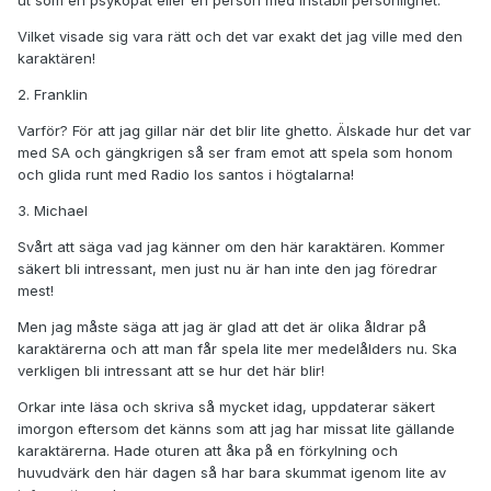
ut som en psykopat eller en person med instabil personlighet.
Vilket visade sig vara rätt och det var exakt det jag ville med den
karaktären!
2. Franklin
Varför? För att jag gillar när det blir lite ghetto. Älskade hur det var
med SA och gängkrigen så ser fram emot att spela som honom
och glida runt med Radio los santos i högtalarna!
3. Michael
Svårt att säga vad jag känner om den här karaktären. Kommer
säkert bli intressant, men just nu är han inte den jag föredrar
mest!
Men jag måste säga att jag är glad att det är olika åldrar på
karaktärerna och att man får spela lite mer medelålders nu. Ska
verkligen bli intressant att se hur det här blir!
Orkar inte läsa och skriva så mycket idag, uppdaterar säkert
imorgon eftersom det känns som att jag har missat lite gällande
karaktärerna. Hade oturen att åka på en förkylning och
huvudvärk den här dagen så har bara skummat igenom lite av