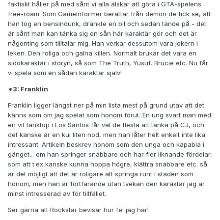
faktiskt håller på med sånt vi alla älskar att göra i GTA-spelens
free-roam. Som GameInformer berättar från demon de fick se, att
han tog en bensindunk, dränkte en bil och sedan tände på - det
är sånt man kan tänka sig en sån här karaktär gör och det är
någonting som tilltalar mig. Han verkar dessutom vara jokern i
leken. Den roliga och galna killen. Normalt brukar det vara en
sidokaraktär i storyn, så som The Truth, Yusuf, Brucie etc. Nu får
vi spela som en sådan karaktär själv!
*3: Franklin
Franklin ligger längst ner på min lista mest på grund utav att det
känns som om jag spelat som honom förut. En ung svart man med
en vit tanktop i Los Santos får väl de flesta att tänka på CJ, och
det kanske är en kul liten nod, men han låter helt enkelt inte lika
intressant. Artikeln beskrev honom som den unga och kapabla i
gänget... om han springer snabbare och har fler liknande fördelar,
som att t.ex kanske kunna hoppa högre, klättra snabbare etc. så
är det möjligt att det är roligare att springa runt i staden som
honom, men han är fortfarande utan tvekan den karaktär jag är
minst intresserad av för tillfället.
Ser gärna att Rockstar bevisar hur fel jag har!