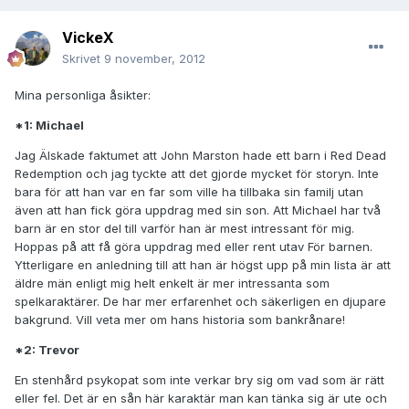
VickeX
Skrivet
9 november, 2012
Mina personliga åsikter:
*1: Michael
Jag Älskade faktumet att John Marston hade ett barn i Red Dead
Redemption och jag tyckte att det gjorde mycket för storyn. Inte
bara för att han var en far som ville ha tillbaka sin familj utan
även att han fick göra uppdrag med sin son. Att Michael har två
barn är en stor del till varför han är mest intressant för mig.
Hoppas på att få göra uppdrag med eller rent utav För barnen.
Ytterligare en anledning till att han är högst upp på min lista är att
äldre män enligt mig helt enkelt är mer intressanta som
spelkaraktärer. De har mer erfarenhet och säkerligen en djupare
bakgrund. Vill veta mer om hans historia som bankrånare!
*2: Trevor
En stenhård psykopat som inte verkar bry sig om vad som är rätt
eller fel. Det är en sån här karaktär man kan tänka sig är ute och