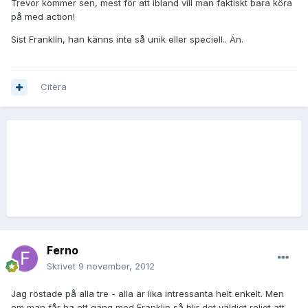
Trevor kommer sen, mest för att ibland vill man faktiskt bara köra
på med action!
Sist Franklin, han känns inte så unik eller speciell.. Än.
Citera
Ferno
Skrivet
9 november, 2012
Jag röstade på alla tre - alla är lika intressanta helt enkelt. Men
om man får ha ett gäng med Franklin så blir det väldigt roligt att