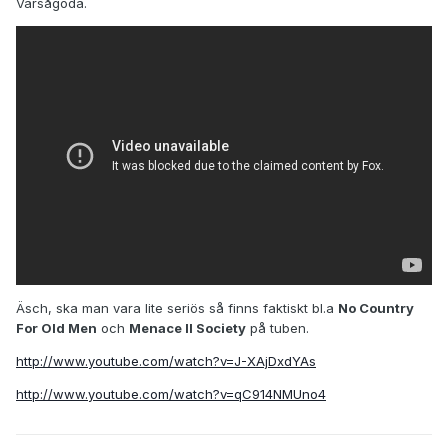
Varsågoda.
Äsch, ska man vara lite seriös så finns faktiskt bl.a
No Country
For Old Men
och
Menace II Society
på tuben.
http://www.youtube.com/watch?v=J-XAjDxdYAs
http://www.youtube.com/watch?v=qC914NMUno4