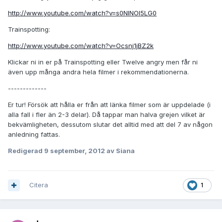
http://www.youtube.com/watch?v=s0NlNOI5LG0
Trainspotting:
http://www.youtube.com/watch?v=Ocsnj1jBZ2k
Klickar ni in er på Trainspotting eller Twelve angry men får ni
även upp många andra hela filmer i rekommendationerna.
-------------
Er tur! Försök att hålla er från att länka filmer som är uppdelade (i
alla fall i fler än 2-3 delar). Då tappar man halva grejen vilket är
bekvämligheten, dessutom slutar det alltid med att del 7 av någon
anledning fattas.
Redigerad
9 september, 2012
av Siana
Citera
1