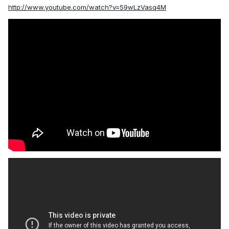
http://www.youtube.com/watch?v=59wLzVasq4M