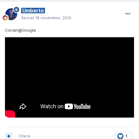
Umberto
Skrivet
18 november, 2012
Conan@Google
Citera
1