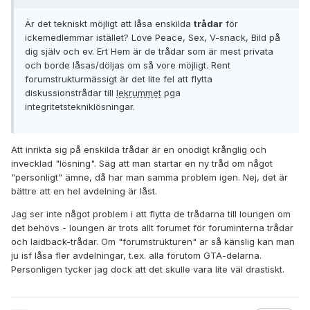
Är det tekniskt möjligt att låsa enskilda
trådar
för
ickemedlemmar istället? Love Peace, Sex, V-snack, Bild på
dig själv och ev. Ert Hem är de trådar som är mest privata
och borde låsas/döljas om så vore möjligt. Rent
forumstrukturmässigt är det lite fel att flytta
diskussionstrådar till
lekrummet
pga
integritetstekniklösningar.
Att inrikta sig på enskilda trådar är en onödigt krånglig och
invecklad "lösning". Säg att man startar en ny tråd om något
"personligt" ämne, då har man samma problem igen. Nej, det är
bättre att en hel avdelning är låst.
Jag ser inte något problem i att flytta de trådarna till loungen om
det behövs - loungen är trots allt forumet för foruminterna trådar
och laidback-trådar. Om "forumstrukturen" är så känslig kan man
ju isf låsa fler avdelningar, t.ex. alla förutom GTA-delarna.
Personligen tycker jag dock att det skulle vara lite väl drastiskt.