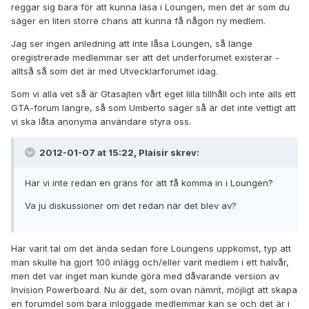
reggar sig bara för att kunna läsa i Loungen, men det är som du
säger en liten större chans att kunna få någon ny medlem.
Jag ser ingen anledning att inte låsa Loungen, så länge
oregistrerade medlemmar ser att det underforumet existerar -
alltså så som det är med Utvecklarforumet idag.
Som vi alla vet så är Gtasajten vårt eget lilla tillhåll och inte alls ett
GTA-forum längre, så som Umberto säger så är det inte vettigt att
vi ska låta anonyma användare styra oss.
2012-01-07 at 15:22, Plaisir skrev:
Har vi inte redan en gräns för att få komma in i Loungen?
Va ju diskussioner om det redan när det blev av?
Har varit tal om det ända sedan före Loungens uppkomst, typ att
man skulle ha gjort 100 inlägg och/eller varit medlem i ett halvår,
men det var inget man kunde göra med dåvarande version av
Invision Powerboard. Nu är det, som ovan nämnt, möjligt att skapa
en forumdel som bara inloggade medlemmar kan se och det är i