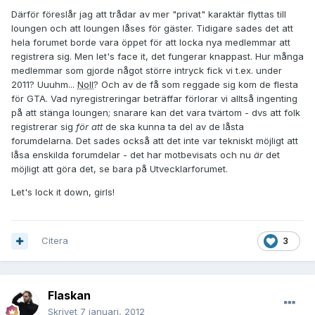
Därför föreslår jag att trådar av mer "privat" karaktär flyttas till
loungen och att loungen låses för gäster. Tidigare sades det att
hela forumet borde vara öppet för att locka nya medlemmar att
registrera sig. Men let's face it, det fungerar knappast. Hur många
medlemmar som gjorde något större intryck fick vi t.ex. under
2011? Uuuhm...
Noll
? Och av de få som reggade sig kom de flesta
för GTA. Vad nyregistreringar beträffar förlorar vi alltså ingenting
på att stänga loungen; snarare kan det vara tvärtom - dvs att folk
registrerar sig
för att
de ska kunna ta del av de låsta
forumdelarna. Det sades också att det inte var tekniskt möjligt att
låsa enskilda forumdelar - det har motbevisats och nu
är
det
möjligt att göra det, se bara på Utvecklarforumet.
Let's lock it down, girls!
Citera
3
Flaskan
Skrivet
7 januari, 2012