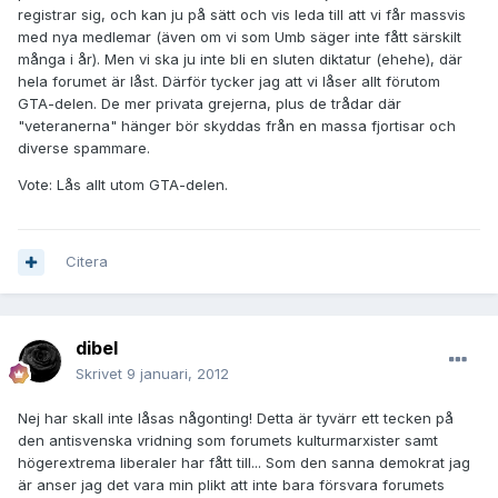
registrar sig, och kan ju på sätt och vis leda till att vi får massvis
med nya medlemar (även om vi som Umb säger inte fått särskilt
många i år). Men vi ska ju inte bli en sluten diktatur (ehehe), där
hela forumet är låst. Därför tycker jag att vi låser allt förutom
GTA-delen. De mer privata grejerna, plus de trådar där
"veteranerna" hänger bör skyddas från en massa fjortisar och
diverse spammare.
Vote: Lås allt utom GTA-delen.
Citera
dibel
Skrivet
9 januari, 2012
Nej har skall inte låsas någonting! Detta är tyvärr ett tecken på
den antisvenska vridning som forumets kulturmarxister samt
högerextrema liberaler har fått till... Som den sanna demokrat jag
är anser jag det vara min plikt att inte bara försvara forumets