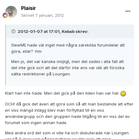
Plaisir
Skrivet
7 januari, 2012
2012-01-07 at 17:01, Kebab skrev:
SlewME hade väl inget med några särskilda forumdelar att
göra, ellar? :hm:
Men jo, det var kanske möjligt, men det
sades
i alla fall att
det inte gick och att det därför inte ens var idé att försöka
sätta restriktioner på Loungen.
Klart han inte hade. Men det gick på den tiden han var här
OCH! då gick det även att göra som så att man bestämde att efter
en viss mängd inlägg blev man förflyttad till en viss
användargrupp och den gruppen hade tillgång till en viss del av
forumet som ingen annan hade.
Med andra ord det som vi ville ha och diskuterade när Loungen
var på G men som någon tydligen sa inte gick att göra.