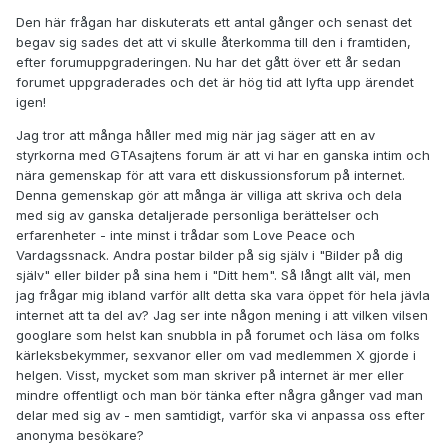
Den här frågan har diskuterats ett antal gånger och senast det
begav sig sades det att vi skulle återkomma till den i framtiden,
efter forumuppgraderingen. Nu har det gått över ett år sedan
forumet uppgraderades och det är hög tid att lyfta upp ärendet
igen!
Jag tror att många håller med mig när jag säger att en av
styrkorna med GTAsajtens forum är att vi har en ganska intim och
nära gemenskap för att vara ett diskussionsforum på internet.
Denna gemenskap gör att många är villiga att skriva och dela
med sig av ganska detaljerade personliga berättelser och
erfarenheter - inte minst i trådar som Love Peace och
Vardagssnack. Andra postar bilder på sig själv i "Bilder på dig
själv" eller bilder på sina hem i "Ditt hem". Så långt allt väl, men
jag frågar mig ibland varför allt detta ska vara öppet för hela jävla
internet att ta del av? Jag ser inte någon mening i att vilken vilsen
googlare som helst kan snubbla in på forumet och läsa om folks
kärleksbekymmer, sexvanor eller om vad medlemmen X gjorde i
helgen. Visst, mycket som man skriver på internet är mer eller
mindre offentligt och man bör tänka efter några gånger vad man
delar med sig av - men samtidigt, varför ska vi anpassa oss efter
anonyma besökare?