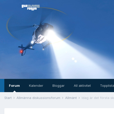
Forum
Kalender
Bloggar
All aktivitet
Topplist
Start
Allmänna diskussionsforum
Allmänt
Idag är det första s