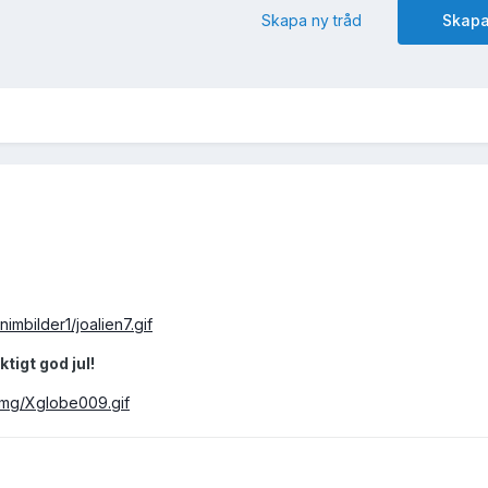
Skapa ny tråd
Skapa
imbilder1/joalien7.gif
ktigt god jul!
img/Xglobe009.gif