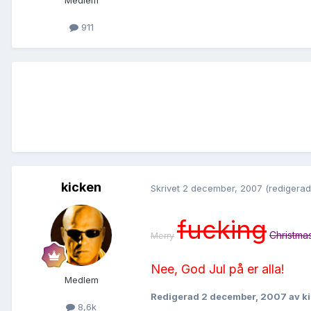
Medlem
911
kicken
Skrivet
2 december, 2007
(redigerad
fucking
Christma
Merry
Nee, God Jul på er alla!
Medlem
Redigerad
2 december, 2007
av k
8,6k