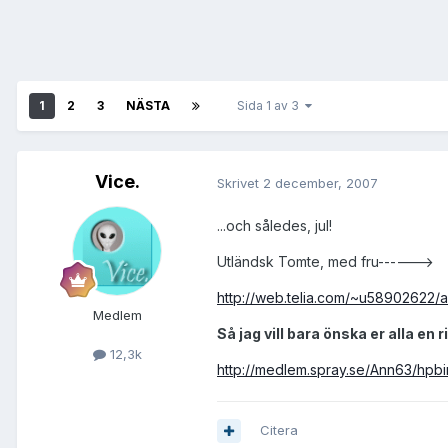
1
2
3
NÄSTA
Sida 1 av 3
Vice.
Skrivet
2 december, 2007
...och således, jul!
Utländsk Tomte, med fru------>
http://web.telia.com/~u58902622/an
Medlem
Så jag vill bara önska er alla en ri
12,3k
http://medlem.spray.se/Ann63/hpb
Citera