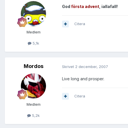
God
första advent
, iallafall!
Citera
Medlem
5,1k
Mordos
Skrivet
2 december, 2007
Live long and prosper.
Citera
Medlem
5,2k