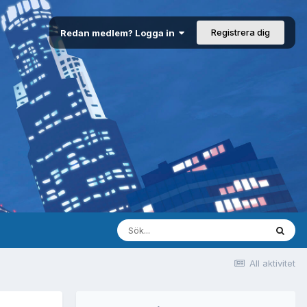
Registrera dig
Redan medlem? Logga in
All aktivitet