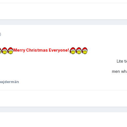
)
Merry Christmas Everyone!
Lite 
men wha
pajdermän