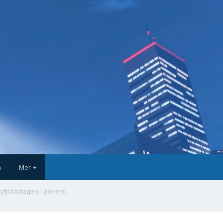
a
Mer
kyltsöndagen i advent...