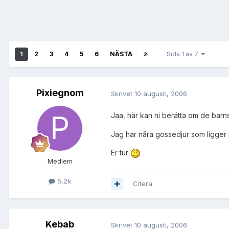
1
2
3
4
5
6
NÄSTA
Sida 1 av 7
Pixiegnom
Skrivet
10 augusti, 2006
Jaa, här kan ni berätta om de barn
Jag har nåra gossedjur som ligger
Er tur
Medlem
5,2k
Citera
Kebab
Skrivet
10 augusti, 2006