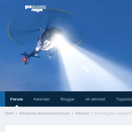
Forum
Kalender
Bloggar
All aktivitet
Topplist
Start
Allmänna diskussionsforum
Allmänt
Barnsligate saken/sa