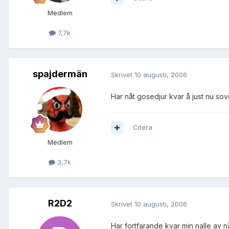
Medlem
7,7k
spajdermän
Skrivet
10 augusti, 2006
Har nåt gosedjur kvar å just nu sov
Citera
Medlem
3,7k
R2D2
Skrivet
10 augusti, 2006
Har fortfarande kvar min nalle av 