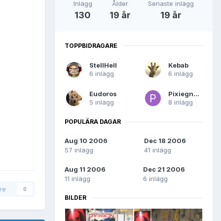
Inlägg
Ålder
Senaste inlägg
130
19 år
19 år
TOPPBIDRAGARE
StellHell
Kebab
6 inlägg
6 inlägg
Eudoros
Pixiegnom
5 inlägg
8 inlägg
POPULÄRA DAGAR
Aug 10 2006
Dec 18 2006
57 inlägg
41 inlägg
Aug 11 2006
Dec 21 2006
11 inlägg
6 inlägg
are
0
BILDER