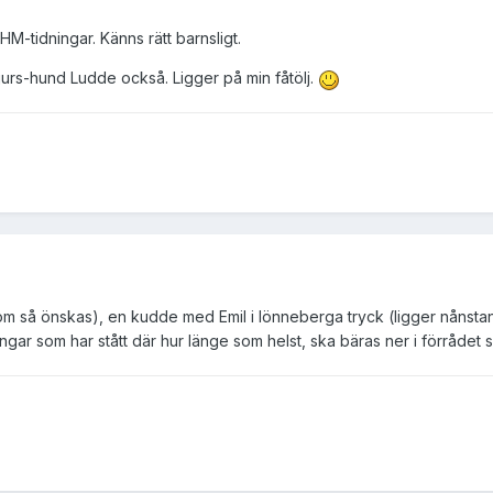
M-tidningar. Känns rätt barnsligt.
urs-hund Ludde också. Ligger på min fåtölj.
om så önskas), en kudde med Emil i lönneberga tryck (ligger nånsta
gar som har stått där hur länge som helst, ska bäras ner i förrådet s