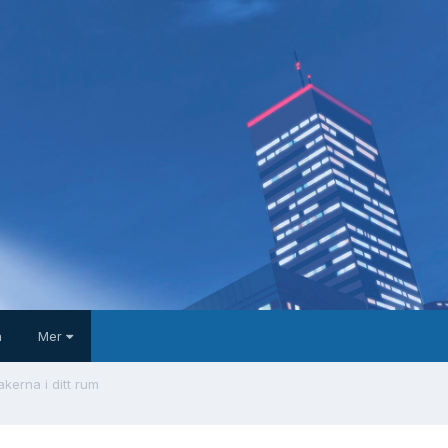
a
Mer
kerna i ditt rum