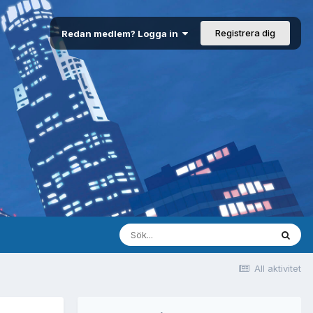
Registrera dig
Redan medlem? Logga in
All aktivitet