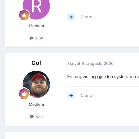
Citera
Medlem
8,5k
Gof
Skrivet
10 augusti, 2006
En pingvin jag gjorde i syslöjden o
Citera
Medlem
7,5k