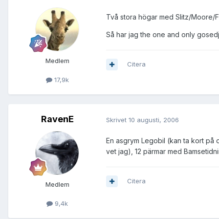
Två stora högar med Slitz/Moore/FH
Så har jag the one and only gosedj
Medlem
Citera
17,9k
RavenE
Skrivet
10 augusti, 2006
En asgrym Legobil (kan ta kort på 
vet jag), 12 pärmar med Bamsetidnin
Citera
Medlem
9,4k