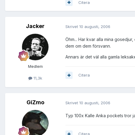
Citera
Jacker
Skrivet
10 augusti, 2006
Öhm... Har kvar alla mina gosedjur,
dem om dem försvann.
Annars är det väl alla gamla leksak
Medlem
Citera
11,3k
GiZmo
Skrivet
10 augusti, 2006
Typ 100x Kalle Anka pockets tror j
Citera