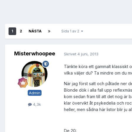
1
2
NÄSTA
Sida 1 av 2
Misterwhoopee
Skrivet
4 juni, 2013
Tänkte köra ett gammalt klassiskt o
vilka väljer du? Ta mindre om du 
När jag först satt och påtade ner 
Blonde dök i alla fall upp reflexmäs
Admin
kom sedan fram till att det nog är bä
klar övervikt åt psykedelia och ro
4,3k
heller, men sådna här listor blir ju a
De 20: