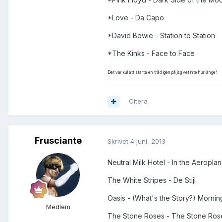
*Love - Da Capo
*David Bowie - Station to Station
*The Kinks - Face to Face
Det var kul att starta en tråd igen på jag vet inte hur länge!
Citera
Frusciante
Skrivet
4 juni, 2013
Neutral Milk Hotel - In the Aeropla
The White Stripes - De Stijl
Oasis - (What's the Story?) Mornin
Medlem
The Stone Roses - The Stone Ros