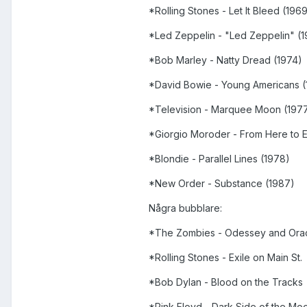
*Rolling Stones - Let It Bleed (196
*Led Zeppelin - "Led Zeppelin" (
*Bob Marley - Natty Dread (1974)
*David Bowie - Young Americans (
*Television - Marquee Moon (197
*Giorgio Moroder - From Here to E
*Blondie - Parallel Lines (1978)
*New Order - Substance (1987)
Några bubblare:
*The Zombies - Odessey and Ora
*Rolling Stones - Exile on Main St.
*Bob Dylan - Blood on the Tracks
*Pink Floyd - Dark Side of the Mo