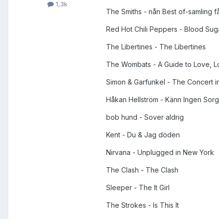
1,3k
The Smiths - nån Best of-samling få
Red Hot Chili Peppers - Blood Su
The Libertines - The Libertines
The Wombats - A Guide to Love, L
Simon & Garfunkel - The Concert in
Håkan Hellström - Känn Ingen Sor
bob hund - Sover aldrig
Kent - Du & Jag döden
Nirvana - Unplugged in New York
The Clash - The Clash
Sleeper - The It Girl
The Strokes - Is This It