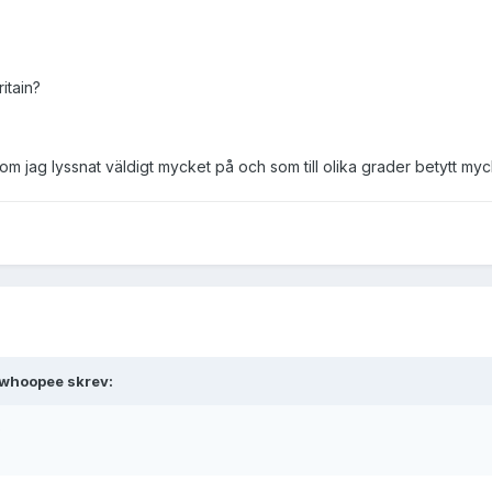
itain?
m jag lyssnat väldigt mycket på och som till olika grader betytt myck
rwhoopee skrev:
)