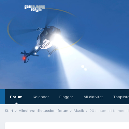
Forum
Kalender
Bloggar
All aktivitet
Topplist
Start
Allmänna diskussionsforum
Musik
20 album att ta med ti