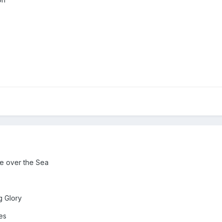
ne over the Sea
g Glory
es