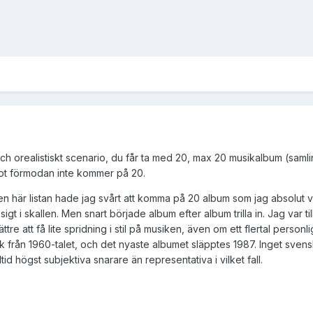
ch orealistiskt scenario, du får ta med 20, max 20 musikalbum (samlin
mot förmodan inte kommer på 20.
den här listan hade jag svårt att komma på 20 album som jag absolut
sigt i skallen. Men snart började album efter album trilla in. Jag var 
ttre att få lite spridning i stil på musiken, även om ett flertal personli
ck från 1960-talet, och det nyaste albumet släpptes 1987. Inget sven
lltid högst subjektiva snarare än representativa i vilket fall.