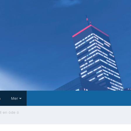
a
Mer
ll en öde ö