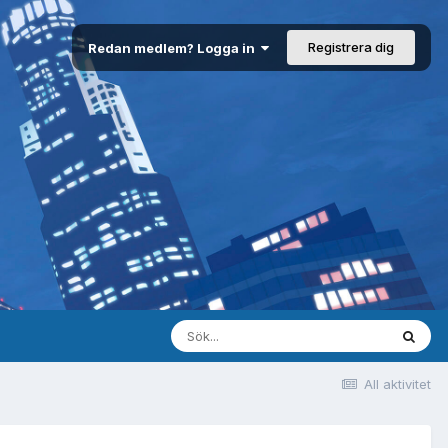
Registrera dig
Redan medlem? Logga in
All aktivitet