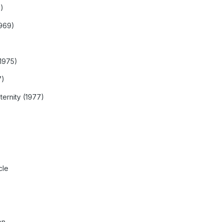
9)
1969)
1975)
7)
ternity (1977)
cle
on