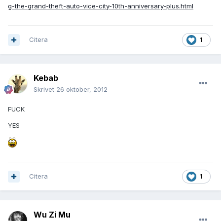
g-the-grand-theft-auto-vice-city-10th-anniversary-plus.html
Citera
1
Kebab
Skrivet
26 oktober, 2012
FUCK
YES
Citera
1
Wu Zi Mu