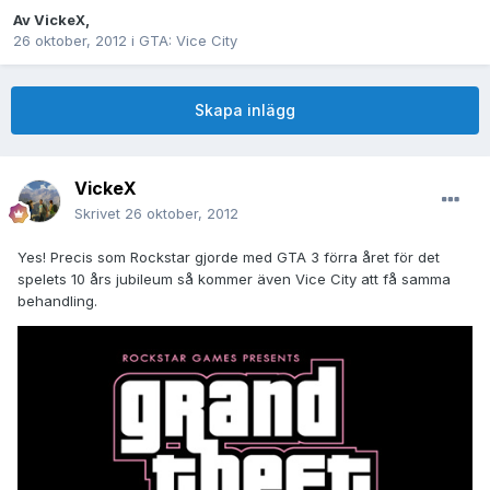
Av
VickeX
,
26 oktober, 2012
i
GTA: Vice City
Skapa inlägg
VickeX
Skrivet
26 oktober, 2012
Yes! Precis som Rockstar gjorde med GTA 3 förra året för det
spelets 10 års jubileum så kommer även Vice City att få samma
behandling.