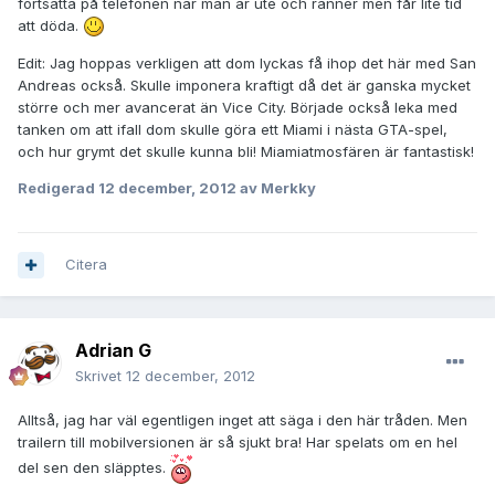
fortsätta på telefonen när man är ute och ränner men får lite tid
att döda.
Edit: Jag hoppas verkligen att dom lyckas få ihop det här med San
Andreas också. Skulle imponera kraftigt då det är ganska mycket
större och mer avancerat än Vice City. Började också leka med
tanken om att ifall dom skulle göra ett Miami i nästa GTA-spel,
och hur grymt det skulle kunna bli! Miamiatmosfären är fantastisk!
Redigerad
12 december, 2012
av Merkky
Citera
Adrian G
Skrivet
12 december, 2012
Alltså, jag har väl egentligen inget att säga i den här tråden. Men
trailern till mobilversionen är så sjukt bra! Har spelats om en hel
del sen den släpptes.