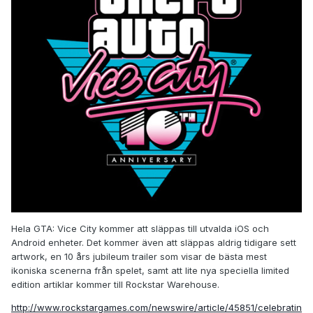
Hela GTA: Vice City kommer att släppas till utvalda iOS och
Android enheter. Det kommer även att släppas aldrig tidigare sett
artwork, en 10 års jubileum trailer som visar de bästa mest
ikoniska scenerna från spelet, samt att lite nya speciella limited
edition artiklar kommer till Rockstar Warehouse.
http://www.rockstargames.com/newswire/article/45851/celebratin