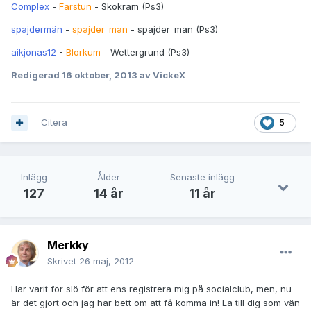
Complex
-
Farstun
- Skokram (Ps3)
spajdermän
-
spajder_man
- spajder_man (Ps3)
aikjonas12
-
Blorkum
- Wettergrund (Ps3)
Redigerad
16 oktober, 2013
av VickeX
Citera
5
Inlägg
Ålder
Senaste inlägg
127
14 år
11 år
Merkky
Skrivet
26 maj, 2012
Har varit för slö för att ens registrera mig på socialclub, men, nu
är det gjort och jag har bett om att få komma in! La till dig som vän