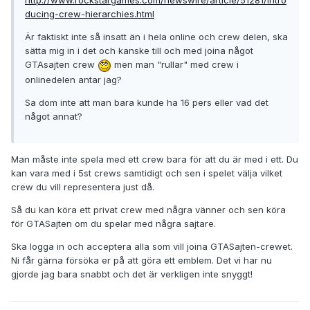
http://www.rockstargames.com/newswire/article/51281/intro
ducing-crew-hierarchies.html
Är faktiskt inte så insatt än i hela online och crew delen, ska
sätta mig in i det och kanske till och med joina något
GTAsajten crew
men man "rullar" med crew i
onlinedelen antar jag?
Sa dom inte att man bara kunde ha 16 pers eller vad det
något annat?
Man måste inte spela med ett crew bara för att du är med i ett. Du
kan vara med i 5st crews samtidigt och sen i spelet välja vilket
crew du vill representera just då.
Så du kan köra ett privat crew med några vänner och sen köra
för GTASajten om du spelar med några sajtare.
Ska logga in och acceptera alla som vill joina GTASajten-crewet.
Ni får gärna försöka er på att göra ett emblem. Det vi har nu
gjorde jag bara snabbt och det är verkligen inte snyggt!