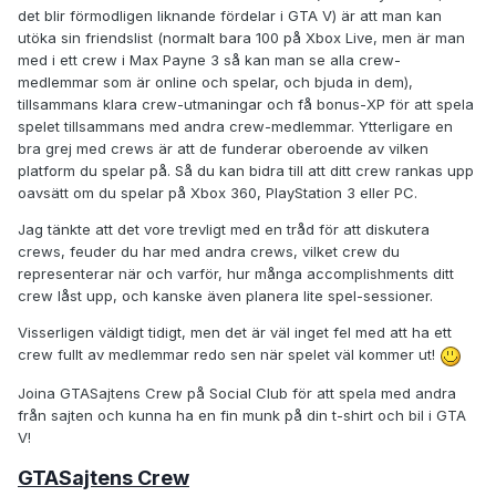
det blir förmodligen liknande fördelar i GTA V) är att man kan
utöka sin friendslist (normalt bara 100 på Xbox Live, men är man
med i ett crew i Max Payne 3 så kan man se alla crew-
medlemmar som är online och spelar, och bjuda in dem),
tillsammans klara crew-utmaningar och få bonus-XP för att spela
spelet tillsammans med andra crew-medlemmar. Ytterligare en
bra grej med crews är att de funderar oberoende av vilken
platform du spelar på. Så du kan bidra till att ditt crew rankas upp
oavsätt om du spelar på Xbox 360, PlayStation 3 eller PC.
Jag tänkte att det vore trevligt med en tråd för att diskutera
crews, feuder du har med andra crews, vilket crew du
representerar när och varför, hur många accomplishments ditt
crew låst upp, och kanske även planera lite spel-sessioner.
Visserligen väldigt tidigt, men det är väl inget fel med att ha ett
crew fullt av medlemmar redo sen när spelet väl kommer ut!
Joina GTASajtens Crew på Social Club för att spela med andra
från sajten och kunna ha en fin munk på din t-shirt och bil i GTA
V!
GTASajtens Crew