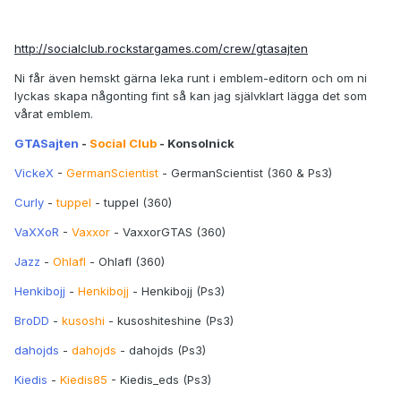
http://socialclub.rockstargames.com/crew/gtasajten
Ni får även hemskt gärna leka runt i emblem-editorn och om ni
lyckas skapa någonting fint så kan jag självklart lägga det som
vårat emblem.
GTASajten
-
Social Club
- Konsolnick
VickeX
-
GermanScientist
- GermanScientist (360 & Ps3)
Curly
-
tuppel
- tuppel (360)
VaXXoR
-
Vaxxor
- VaxxorGTAS (360)
Jazz
-
Ohlafl
- Ohlafl (360)
Henkibojj
-
Henkibojj
- Henkibojj (Ps3)
BroDD
-
kusoshi
- kusoshiteshine (Ps3)
dahojds
-
dahojds
- dahojds (Ps3)
Kiedis
-
Kiedis85
- Kiedis_eds (Ps3)