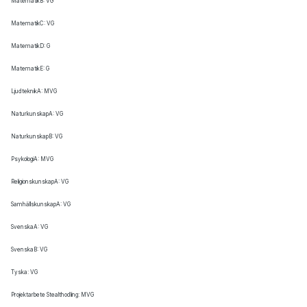
MatematikB: VG
MatematikC: VG
MatematikD: G
MatematikE: G
LjudteknikA: MVG
NaturkunskapA: VG
NaturkunskapB: VG
PsykologiA: MVG
ReligionskunskapA: VG
SamhällskunskapA: VG
SvenskaA: VG
SvenskaB: VG
Tyska: VG
Projektarbete Stealthodling: MVG