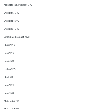
Miljöanpassad Arkitektur: MVG
EngelskaA: MVG
EngelskaB: MVG
EngelskaC: MVG
Estetisk Verksamhet: MVG
FilosofiA: VG
FysikA: VG
FysikB: VG
HistoriaA: VG
Idrott: VG
KemiA: VG
KemiB: VG
MatematikA: VG