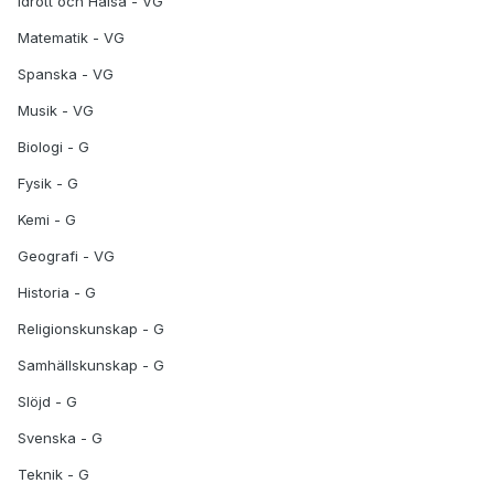
Idrott och Hälsa - VG
Matematik - VG
Spanska - VG
Musik - VG
Biologi - G
Fysik - G
Kemi - G
Geografi - VG
Historia - G
Religionskunskap - G
Samhällskunskap - G
Slöjd - G
Svenska - G
Teknik - G