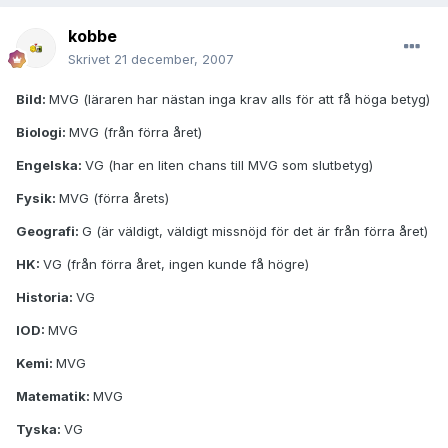
kobbe
Skrivet
21 december, 2007
Bild:
MVG (läraren har nästan inga krav alls för att få höga betyg)
Biologi:
MVG (från förra året)
Engelska:
VG (har en liten chans till MVG som slutbetyg)
Fysik:
MVG (förra årets)
Geografi:
G (är väldigt, väldigt missnöjd för det är från förra året)
HK:
VG (från förra året, ingen kunde få högre)
Historia:
VG
IOD:
MVG
Kemi:
MVG
Matematik:
MVG
Tyska:
VG