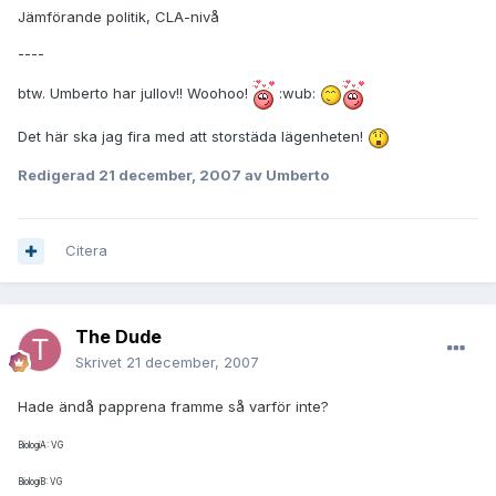
Jämförande politik, CLA-nivå
----
btw. Umberto har jullov!! Woohoo!
:wub:
Det här ska jag fira med att storstäda lägenheten!
Redigerad
21 december, 2007
av Umberto
Citera
The Dude
Skrivet
21 december, 2007
Hade ändå papprena framme så varför inte?
BiologiA: VG
BiologiB: VG