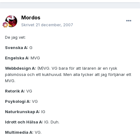
Mordos
Skrivet
21 december, 2007
De jag vet:
Svenska A:
G
Engelska A:
MVG
Webbdesign A:
(M)VG. VG bara för att läraren är en rysk
pälsmössa och ett kukhuvud. Men alla tycker att jag förtjänar ett
MVG.
Retorik A:
VG
Psykologi A:
VG
Naturkunskap A:
IG
Idrott och Hälsa A:
IG. Duh.
Multimedia A:
VG.