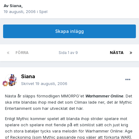
Av
Siana
,
19 augusti, 2006
i
Spel
Skapa inlägg
FÖRRA
Sida 1 av 9
NÄSTA
Siana
Skrivet
19 augusti, 2006
Nästa år släpps förmodligen MMORPG'et
Warhammer Online
. Det
ska inte blandas ihop med det som Climax lade ner, det är Mythic
Entertainment som har utvecklat det här.
Enligt Mythic kommer spelet att blanda ihop strider spelare mot
spelare och spelare mot fiende på ett sömlöst sätt och just krig
och stora bataljer tycks vara melodin för Warhammer Online: Age
of Reckoning (som Mythic passande nog väljer att förkorta WAR).