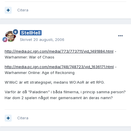
Citera
StellHell
Skrivet
20 augusti, 2006
http://media.pc.ign.com/media/773/773711/vid_1491884.html
-
Warhammer: War of Chaos
http://media.pc.ign.com/media/748/748723/vid_1636171.html
-
Warhammer Online: Age of Reckoning
W:WoC är ett strategispel, medans WO:AoR är ett RPG.
Varför är då "Paladinen" i båda filmerna, i princip samma person?
Har dom 2 spelen något mer gemensamnt än deras namn?
Citera