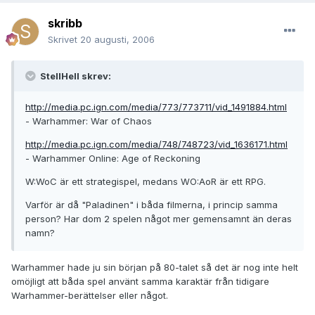
skribb
Skrivet
20 augusti, 2006
StellHell skrev:
http://media.pc.ign.com/media/773/773711/vid_1491884.html
- Warhammer: War of Chaos
http://media.pc.ign.com/media/748/748723/vid_1636171.html
- Warhammer Online: Age of Reckoning
W:WoC är ett strategispel, medans WO:AoR är ett RPG.
Varför är då "Paladinen" i båda filmerna, i princip samma
person? Har dom 2 spelen något mer gemensamnt än deras
namn?
Warhammer hade ju sin början på 80-talet så det är nog inte helt
omöjligt att båda spel använt samma karaktär från tidigare
Warhammer-berättelser eller något.