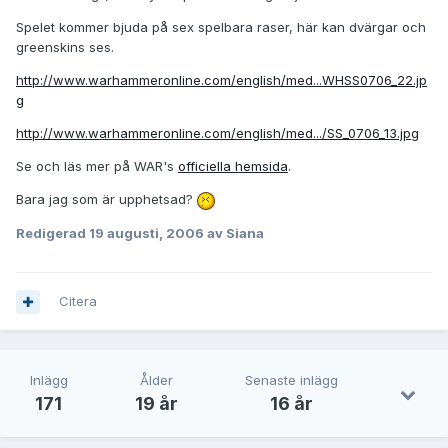
Spelet kommer bjuda på sex spelbara raser, här kan dvärgar och
greenskins ses.
http://www.warhammeronline.com/english/med...WHSS0706_22.jp
g
http://www.warhammeronline.com/english/med.../SS_0706_13.jpg
Se och läs mer på WAR's
officiella hemsida
.
Bara jag som är upphetsad?
Redigerad
19 augusti, 2006
av Siana
Citera
Inlägg
Ålder
Senaste inlägg
171
19 år
16 år