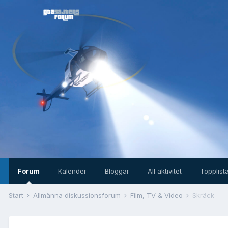
Forum
Kalender
Bloggar
All aktivitet
Topplist
Start
Allmänna diskussionsforum
Film, TV & Video
Skräck