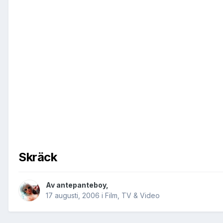
Skräck
Av
antepanteboy
,
17 augusti, 2006
i
Film, TV & Video