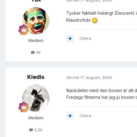
Tycker faktiskt Instängt (Descent) 
Klaustrofobi
Citera
Medlem
4k
Kiedis
Skrivet
17 augusti, 2006
Nackdelen med den boxen är att det
Fredags filmerna har jag ju boxen 
Citera
Medlem
3,2k