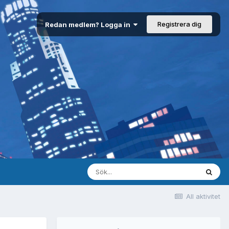
Registrera dig
Redan medlem? Logga in
All aktivitet