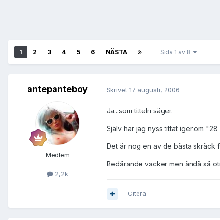
1
2
3
4
5
6
NÄSTA
Sida 1 av 8
antepanteboy
Skrivet
17 augusti, 2006
Ja...som titteln säger.
Själv har jag nyss tittat igenom "2
Det är nog en av de bästa skräck fi
Medlem
Bedårande vacker men ändå så otro
2,2k
Citera