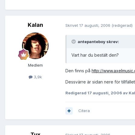
Kalan
Skrivet
17 augusti, 2006
(redigerad)
antepanteboy skrev:
Vart har du bestält den?
Medlem
Den finns på
http://www.axelmusic
3,9k
Dessvärre är sidan nere för tillfället
Redigerad
17 augusti, 2006
av Ka
Citera
Tux
Skrivet
17 augusti, 2006