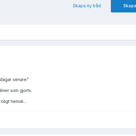
Skapa ny tråd
Skapa
8 dagar senare"
lmer som gjorts.
ligt hemsk...