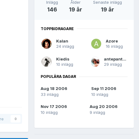
Inlägg
Ålder
Senaste inlägg
146
19 år
19 år
TOPPBIDRAGARE
Kalan
Azore
24 inlägg
16 inlägg
Kiedis
antepanteboy
10 inlägg
29 inlägg
POPULÄRA DAGAR
Aug 18 2006
Sep 11 2006
33 inlägg
10 inlägg
Nov 17 2006
Aug 20 2006
10 inlägg
9 inlägg
are
0