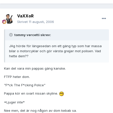
VaXXoR
Skrivet
11 augusti, 2006
tommy vercetti skrev:
JAg hörde för längesedan om ett gäng typ som har massa
bilar o motorcyklar och gör värsta grejjer mot polisen. Vad
hette dem??
Kan det vara min pappas gäng kanske.
FTFP heter dom.
"F*ck The F*cking Police"
Pappa kör en svart nissan skyline.
*
Ljuger inte
*
Nee men, det är nog någon av dom kebab sa.