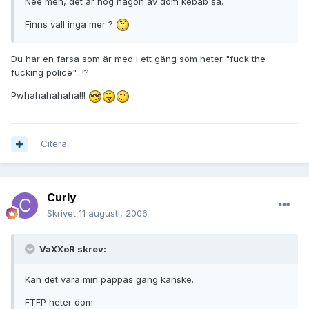
Nee men, det är nog någon av dom kebab sa.
Finns väll inga mer ?
Du har en farsa som är med i ett gäng som heter "fuck the
fucking police"...!?
Pwhahahahaha!!!
Citera
Curly
Skrivet
11 augusti, 2006
VaXXoR skrev:
Kan det vara min pappas gäng kanske.
FTFP heter dom.