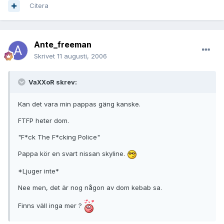
Citera
Ante_freeman
Skrivet
11 augusti, 2006
VaXXoR skrev:
Kan det vara min pappas gäng kanske.
FTFP heter dom.
"F*ck The F*cking Police"
Pappa kör en svart nissan skyline.
*
Ljuger inte
*
Nee men, det är nog någon av dom kebab sa.
Finns väll inga mer ?