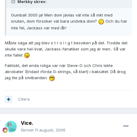
Merkky skrev:
Gumball 3000 ja! Men dom jävlas väl inte så mkt med
snuten, dom försöker väl bara undvika dom?
Och du har
inte fel, Jackass var med iår!
Måste säga att jag blev o t r o l i g t besviken på det. Trodde det
skulle vara hel-livat, Jackass-fanatiker som jag är men.. Så var
inte fallet
Faktiskt, det enda roliga var när Steve-O och Chris lekte
akrobater (Endast iförda G-strings, så klart) i baksätet. Då drog
jag lite på smilbanden.
Citera
Vice.
Skrivet
11 augusti, 2006