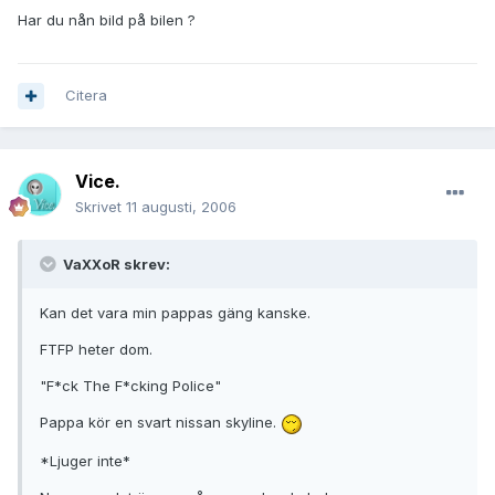
Har du nån bild på bilen ?
Citera
Vice.
Skrivet
11 augusti, 2006
VaXXoR skrev:
Kan det vara min pappas gäng kanske.
FTFP heter dom.
"F*ck The F*cking Police"
Pappa kör en svart nissan skyline.
*
Ljuger inte
*