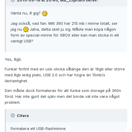
2013-09-16 at 20:45, Ma__Cipriani skrev:
Vänta nu, 8 gig?
Jag också, vad fan. Mitt 360 har 215 mb i minne totalt, ser
jag nu
Jaha, detta sket ju sig. Måste man köpa någon
form av special-minne för XBOX eller kan man sticka in ett
vanligt USB?
Yes, 8gb.
Funkar finfint med en usb-sticka sålänge den är 16gb eller större
med 8gb ledig plats, USB 2.0 och har högre än 15mb/s
läshastighet.
Den måste dock formateras för att funka som storage på 360n
först. Har inte gjort det själv men det borde väl inte vara något
problem.
Citera
Formatera ett USB-flashminne