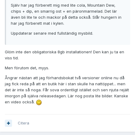
Själv har jag förberett mig med lite cola, Mountain Dew,
chips + dip, en smarrig ost + en päronmarmelad. Det lär
även bli lite te och mackor på detta också. Slår hungern in
har jag förberett mat i kylen.
Uppdaterar senare med fullständig mysbild.
Glöm inte den obligatoriska 8gb installationen! Den kan ju ta en
viss tid.
Men förutom det, myys.
Ångrar nästan att jag förhandsbokat två versioner online nu då
jag fick reda på att en butik här i stan skulle ha nattöppet... men
det är inte så noga. Får sova ordentligt istället och sen njuta rejält
imorgon på själva releasedagen. Lär nog posta lite bilder. Kanske
en video också.
Citera