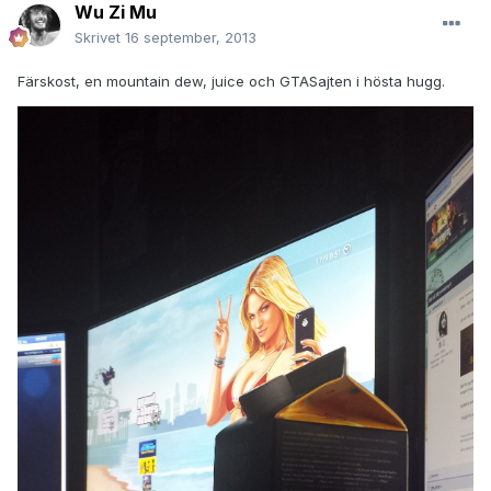
Wu Zi Mu
Skrivet
16 september, 2013
Färskost, en mountain dew, juice och GTASajten i hösta hugg.