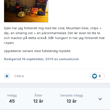
Själv har jag förberett mig med lite cola, Mountain Dew, chips +
dip, en smarrig ost + en päronmarmelad. Det lär även bli lite te
och mackor på detta också. Slår hungern in har jag förberett mat
i kylen.
Uppdaterar senare med fullständig mysbild.
Redigerad
16 september, 2013
av samuelszon
Citera
5
Inlägg
Ålder
Senaste inlägg
45
12 år
12 år