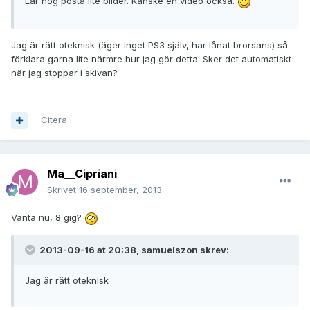
Lär nog posta lite bilder. Kanske en video också.
Jag är rätt oteknisk (äger inget PS3 själv, har lånat brorsans) så
förklara gärna lite närmre hur jag gör detta. Sker det automatiskt
när jag stoppar i skivan?
Citera
Ma__Cipriani
Skrivet
16 september, 2013
Vänta nu, 8 gig?
2013-09-16 at 20:38, samuelszon skrev:
Jag är rätt oteknisk