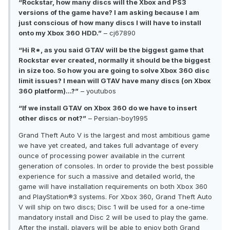
“Rockstar, how many discs will the Xbox and PS3
versions of the game have? I am asking because I am
just conscious of how many discs I will have to install
onto my Xbox 360 HDD.”
– cj67890
“Hi R*, as you said GTAV will be the biggest game that
Rockstar ever created, normally it should be the biggest
in size too. So how you are going to solve Xbox 360 disc
limit issues? I mean will GTAV have many discs (on Xbox
360 platform)…?”
– youtubos
“If we install GTAV on Xbox 360 do we have to insert
other discs or not?”
– Persian-boy1995
Grand Theft Auto V is the largest and most ambitious game
we have yet created, and takes full advantage of every
ounce of processing power available in the current
generation of consoles. In order to provide the best possible
experience for such a massive and detailed world, the
game will have installation requirements on both Xbox 360
and PlayStation®3 systems. For Xbox 360, Grand Theft Auto
V will ship on two discs; Disc 1 will be used for a one-time
mandatory install and Disc 2 will be used to play the game.
After the install, players will be able to enjoy both Grand