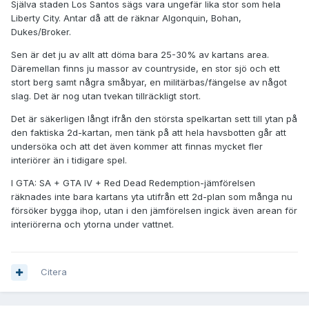
Själva staden Los Santos sägs vara ungefär lika stor som hela
Liberty City. Antar då att de räknar Algonquin, Bohan,
Dukes/Broker.
Sen är det ju av allt att döma bara 25-30% av kartans area.
Däremellan finns ju massor av countryside, en stor sjö och ett
stort berg samt några småbyar, en militärbas/fängelse av något
slag. Det är nog utan tvekan tillräckligt stort.
Det är säkerligen långt ifrån den största spelkartan sett till ytan på
den faktiska 2d-kartan, men tänk på att hela havsbotten går att
undersöka och att det även kommer att finnas mycket fler
interiörer än i tidigare spel.
I GTA: SA + GTA IV + Red Dead Redemption-jämförelsen
räknades inte bara kartans yta utifrån ett 2d-plan som många nu
försöker bygga ihop, utan i den jämförelsen ingick även arean för
interiörerna och ytorna under vattnet.
Citera