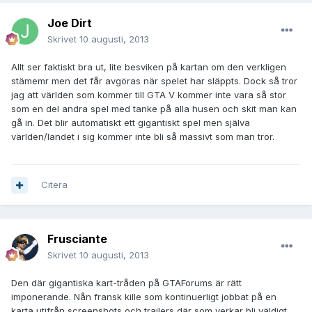
Joe Dirt
Skrivet
10 augusti, 2013
Allt ser faktiskt bra ut, lite besviken på kartan om den verkligen
stämemr men det får avgöras när spelet har släppts. Dock så tror
jag att världen som kommer till GTA V kommer inte vara så stor
som en del andra spel med tanke på alla husen och skit man kan
gå in. Det blir automatiskt ett gigantiskt spel men själva
världen/landet i sig kommer inte bli så massivt som man tror.
Citera
Frusciante
Skrivet
10 augusti, 2013
Den där gigantiska kart-tråden på GTAForums är rätt
imponerande. Nån fransk kille som kontinuerligt jobbat på en
karta utifrån screenshots och trailers där som verkar bli väldigt