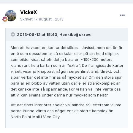
VickeX
Skrivet
17 augusti, 2013
2013-08-12 at 15:43, Henkibojj skrev:
Men att havsbotten kan undersökas... Javisst, men om ön är
en ö som dessutom är så cirkulär eller på sin höjd elliptisk
som bilder visat så blir det ju bara en ~100-200 meters
krans runt hela kartan som är "extra". De framgissade kartor
vi sett visar ju knappast någon serpentinstrand, direkt, och
sjöar verkar det inte finnas så mycket av. Om den stora sjön
bara är en blobb av vatten utan öar eller strandkomplex är
det kanske inte så spännande. För vi kan väl inte vänta oss
att vi kan simma under öarna hur mycket som helst?
Att det finns interiörer spelar väl mindre roll eftersom vi inte
borde kunna vänta oss något enskilt större komplex än
North Point Mall i Vice City.