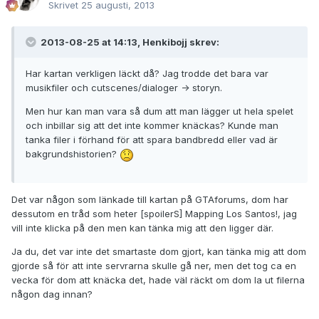
Skrivet
25 augusti, 2013
2013-08-25 at 14:13, Henkibojj skrev:
Har kartan verkligen läckt då? Jag trodde det bara var
musikfiler och cutscenes/dialoger -> storyn.
Men hur kan man vara så dum att man lägger ut hela spelet
och inbillar sig att det inte kommer knäckas? Kunde man
tanka filer i förhand för att spara bandbredd eller vad är
bakgrundshistorien?
Det var någon som länkade till kartan på GTAforums, dom har
dessutom en tråd som heter [spoilerS] Mapping Los Santos!, jag
vill inte klicka på den men kan tänka mig att den ligger där.
Ja du, det var inte det smartaste dom gjort, kan tänka mig att dom
gjorde så för att inte servrarna skulle gå ner, men det tog ca en
vecka för dom att knäcka det, hade väl räckt om dom la ut filerna
någon dag innan?