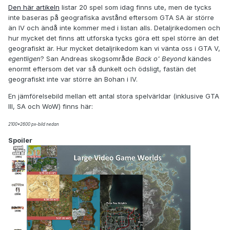
Den här artikeln
listar 20 spel som idag finns ute, men de tycks
inte baseras på geografiska avstånd eftersom GTA SA är större
än IV och ändå inte kommer med i listan alls. Detaljrikedomen och
hur mycket det finns att utforska tycks göra ett spel större än det
geografiskt är. Hur mycket detaljrikedom kan vi vänta oss i GTA V,
egentligen
? San Andreas skogsområde
Back o' Beyond
kändes
enormt eftersom det var så dunkelt och ödsligt, fastän det
geografiskt inte var större än Bohan i IV.
En jämförelsebild mellan ett antal stora spelvärldar (inklusive GTA
III, SA och WoW) finns här:
2100*2600 px-bild nedan
Spoiler