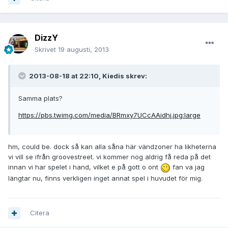
DizzY
Skrivet
19 augusti, 2013
2013-08-18 at 22:10, Kiedis skrev:
Samma plats?
https://pbs.twimg.com/media/BRmxy7UCcAAidhj.jpg:large
hm, could be. dock så kan alla såna här vändzoner ha likheterna
vi vill se ifrån groovestreet. vi kommer nog aldrig få reda på det
innan vi har spelet i hand, vilket e på gott o ont
fan va jag
längtar nu, finns verkligen inget annat spel i huvudet för mig.
Citera