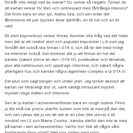
Förstår inte riktigt vad du menar? Du verkar så negativ. Tycker du
att kartan verkar för liten och ointressant med få/tråkiga interiors?
Det finns bara en stor sjö, Alamo Sea, och sen leder det
åtminstone ett par stycken älvar därifrån, en till öst och en till
väst.
Ett stort köpcentrum verkar finnas. Kommer inte ihåg vad det heter
men det är ett relativt stort och populärt köpcenter i L.A som jag
förstått det också ska finnas i GTA V, och då lär det mest troligt
ha interiörer också. Sen kommer det ju att finnas en hel del
banker (säkert större än den i GTA IV), juvelbutiker och liknande,
plus alla safehouses och uppdrags-interiörer, och säkert några
ytterligare hus och kanske några lägenhets-complex a la GTA IV.
Det plus som sagt bergen och under ytan. Jag tycker absolut att
kartan ser tillräckligt stor ut, samt väldigt intressant mycket
mycket roliga ställen och interiörer.
Sen är ju kartan i achievementlistan bara en rough outline. Finns
ju lite små öar precis utanför kusten som inte är med på den där,
och sen ryktas det ju om att det är en Liten (lite större) ö till
nordöst om LS och Blaine County... kanske därför den inte är med
på kartan i den achievementen. Varför tror folk att något sånt
fortfarande finns gömt? Well pga. bilden med snön...