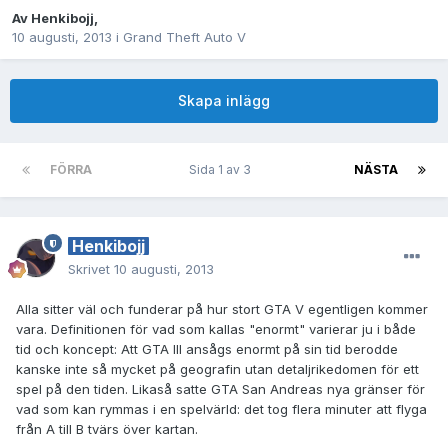
Av
Henkibojj
,
10 augusti, 2013
i
Grand Theft Auto V
Skapa inlägg
FÖRRA
Sida 1 av 3
NÄSTA
Henkibojj
Skrivet
10 augusti, 2013
Alla sitter väl och funderar på hur stort GTA V egentligen kommer
vara. Definitionen för vad som kallas "enormt" varierar ju i både
tid och koncept: Att GTA III ansågs enormt på sin tid berodde
kanske inte så mycket på geografin utan detaljrikedomen för ett
spel på den tiden. Likaså satte GTA San Andreas nya gränser för
vad som kan rymmas i en spelvärld: det tog flera minuter att flyga
från A till B tvärs över kartan.