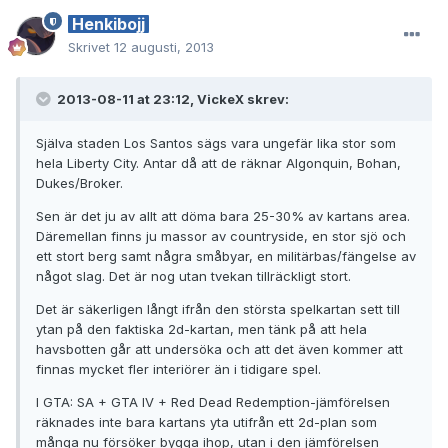
Henkibojj
Skrivet
12 augusti, 2013
2013-08-11 at 23:12, VickeX skrev:
Själva staden Los Santos sägs vara ungefär lika stor som
hela Liberty City. Antar då att de räknar Algonquin, Bohan,
Dukes/Broker.
Sen är det ju av allt att döma bara 25-30% av kartans area.
Däremellan finns ju massor av countryside, en stor sjö och
ett stort berg samt några småbyar, en militärbas/fängelse av
något slag. Det är nog utan tvekan tillräckligt stort.
Det är säkerligen långt ifrån den största spelkartan sett till
ytan på den faktiska 2d-kartan, men tänk på att hela
havsbotten går att undersöka och att det även kommer att
finnas mycket fler interiörer än i tidigare spel.
I GTA: SA + GTA IV + Red Dead Redemption-jämförelsen
räknades inte bara kartans yta utifrån ett 2d-plan som
många nu försöker bygga ihop, utan i den jämförelsen