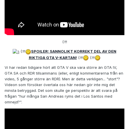
(:!!!
(:!!!
SPOILER: SANNOLIKT KORREKT DEL AV DEN
RIKTIGA GTA V-KARTAN!
(:!!!
(:!!!
Vi har redan tidigare hört att GTA V ska vara större än GTA IV,
GTA SA och RDR tillsammans (eller, enligt kommentarerna från en
video, 5 gånger större än RDR). Men är detta verkligen... "stort"?
Videon som försöker övertala oss här nedan gör inte mig det
minsta betryggad. Det som skulle ge perspektiv är att svara på
frågan "hur många San Andreas ryms det i Los Santos med
omnejd?".