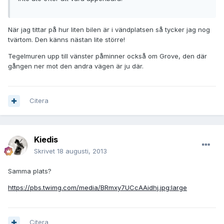
När jag tittar på hur liten bilen är i vändplatsen så tycker jag nog
tvärtom. Den känns nästan lite större!
Tegelmuren upp till vänster påminner också om Grove, den där
gången ner mot den andra vägen är ju där.
Citera
Kiedis
Skrivet
18 augusti, 2013
Samma plats?
https://pbs.twimg.com/media/BRmxy7UCcAAidhj.jpg:large
Citera