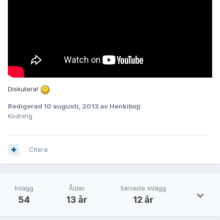
Diskutera!
Redigerad
10 augusti, 2013
av Henkibojj
Kodning
Citera
Inlägg
Ålder
Senaste inlägg
54
13 år
12 år