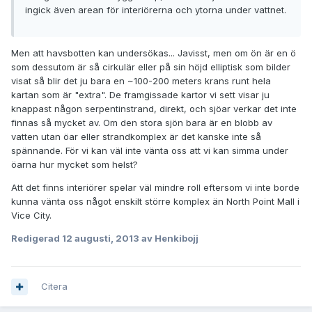
ingick även arean för interiörerna och ytorna under vattnet.
Men att havsbotten kan undersökas... Javisst, men om ön är en ö
som dessutom är så cirkulär eller på sin höjd elliptisk som bilder
visat så blir det ju bara en ~100-200 meters krans runt hela
kartan som är "extra". De framgissade kartor vi sett visar ju
knappast någon serpentinstrand, direkt, och sjöar verkar det inte
finnas så mycket av. Om den stora sjön bara är en blobb av
vatten utan öar eller strandkomplex är det kanske inte så
spännande. För vi kan väl inte vänta oss att vi kan simma under
öarna hur mycket som helst?
Att det finns interiörer spelar väl mindre roll eftersom vi inte borde
kunna vänta oss något enskilt större komplex än North Point Mall i
Vice City.
Redigerad
12 augusti, 2013
av Henkibojj
Citera