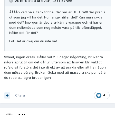
2012-08-30 at 22:31, Jazz skrev:
Ååååh vad najs, tack tobbe, det här är HELT rätt! Ser precis
ut som jag vill ha det. Hur länge håller det? Kan man cykla
med det? Imorgon är det lära-känna-gasque och vi har en
dum nollemössa som nog måste vara på tills eftersläppet,
håller det för det?
Lol. Det är okej om du inte vet.
Sweet, ingen orsak. Håller väl 2-3 dagar någonting, brukar ta
några sprut till om det går ur. Eftersom att frisyren blir väldigt
rufsig så förstörs det inte direkt av att psykla eller att ha någon
dum mössa på sig. Brukar räcka med att massera skalpen så är
du redo att lägra brudar igen.
Citera
4