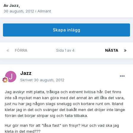
Av
Jazz
,
30 augusti, 2012
i
Allmänt
Skapa inlägg
FÖRRA
Sida 1 av 4
NÄSTA
Jazz
Skrivet
30 augusti, 2012
Jag avskyr mitt platta, tråkiga och extremt livlösa hår. Det finns
inte så mycket man kan göra med det annat än att låta det vara,
just nu har jag någon slags snelugg och kortare runt om. Ibland
kletar jag in det och svänger det bakåt men det dröjer inte länge
förrän det börjar stripar sig och falla tillbaka.
Hur gör man för att "låsa fast" sin frisyr? Hur och vad ska jag
kleta in det med???