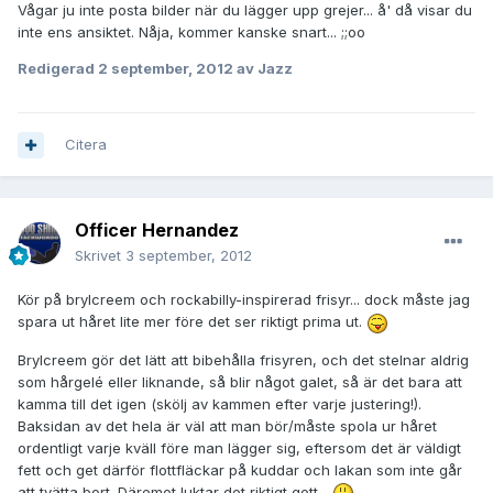
Vågar ju inte posta bilder när du lägger upp grejer... å' då visar du
inte ens ansiktet. Nåja, kommer kanske snart... ;;oo
Redigerad
2 september, 2012
av Jazz
Citera
Officer Hernandez
Skrivet
3 september, 2012
Kör på brylcreem och rockabilly-inspirerad frisyr... dock måste jag
spara ut håret lite mer före det ser riktigt prima ut.
Brylcreem gör det lätt att bibehålla frisyren, och det stelnar aldrig
som hårgelé eller liknande, så blir något galet, så är det bara att
kamma till det igen (skölj av kammen efter varje justering!).
Baksidan av det hela är väl att man bör/måste spola ur håret
ordentligt varje kväll före man lägger sig, eftersom det är väldigt
fett och get därför flottfläckar på kuddar och lakan som inte går
att tvätta bort. Däremot luktar det riktigt gott...