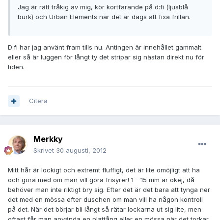
Jag är rätt tråkig av mig, kör kortfarande på d:fi (ljusblå
burk) och Urban Elements när det är dags att fixa frillan.
D:fi har jag använt fram tills nu. Antingen är innehållet gammalt
eller så är luggen för långt ty det stripar sig nästan direkt nu för
tiden.
Citera
Merkky
Skrivet
30 augusti, 2012
Mitt hår är lockigt och extremt fluffigt, det är lite omöjligt att ha
och göra med om man vill göra frisyrer! 1 - 15 mm är okej, då
behöver man inte riktigt bry sig. Efter det är det bara att tynga ner
det med en mössa efter duschen om man vill ha någon kontroll
på det. När det börjar bli långt så rätar lockarna ut sig lite, men
oftast får man använda en plattång eller en mössa när det torkar