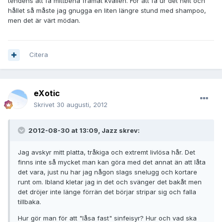
tendens att få mittbena framåt kvällen. För att få ur det helt och
hållet så måste jag gnugga en liten längre stund med shampoo,
men det är värt mödan.
Citera
eXotic
Skrivet
30 augusti, 2012
2012-08-30 at 13:09, Jazz skrev:
Jag avskyr mitt platta, tråkiga och extremt livlösa hår. Det
finns inte så mycket man kan göra med det annat än att låta
det vara, just nu har jag någon slags snelugg och kortare
runt om. Ibland kletar jag in det och svänger det bakåt men
det dröjer inte länge förrän det börjar stripar sig och falla
tillbaka.
Hur gör man för att "låsa fast" sinfeisyr? Hur och vad ska