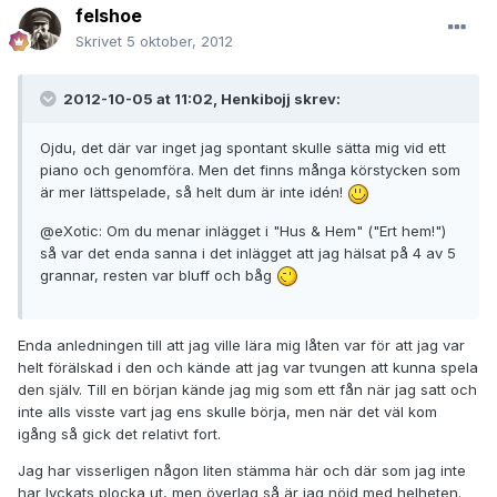
felshoe
Skrivet
5 oktober, 2012
2012-10-05 at 11:02, Henkibojj skrev:
Ojdu, det där var inget jag spontant skulle sätta mig vid ett
piano och genomföra. Men det finns många körstycken som
är mer lättspelade, så helt dum är inte idén!
@eXotic: Om du menar inlägget i "Hus & Hem" ("Ert hem!")
så var det enda sanna i det inlägget att jag hälsat på 4 av 5
grannar, resten var bluff och båg
Enda anledningen till att jag ville lära mig låten var för att jag var
helt förälskad i den och kände att jag var tvungen att kunna spela
den själv. Till en början kände jag mig som ett fån när jag satt och
inte alls visste vart jag ens skulle börja, men när det väl kom
igång så gick det relativt fort.
Jag har visserligen någon liten stämma här och där som jag inte
har lyckats plocka ut, men överlag så är jag nöjd med helheten.