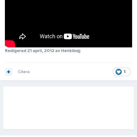
Redigerad
21 april, 2012
av Henkibojj
Citera
1