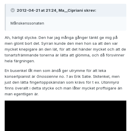
2012-04-21 at 21:24, Ma__Cipriani skrev:
Månskenssonaten
Ah, härligt stycke. Den har jag många gånger tänkt ge mig på
men glömt bort det. Syrran kunde den men hon sa att den var
mycket knepigare än den lät, för att det händer mycket och att de
tonartsfrämmande tonerna är lätta att glömma, och då försvinner
hela färgningen.
En busenkel låt men som ändå ger utrymme för att leka
konsertpianist är
Gnossienne no. 1
av Erik Satie. Skitenkel, men
just den lätta fingertoppskänslan som krävs för t ex.
Utanmyra
finns överallt i detta stycke och man låter mycket proffsigare än
man egentligen är.