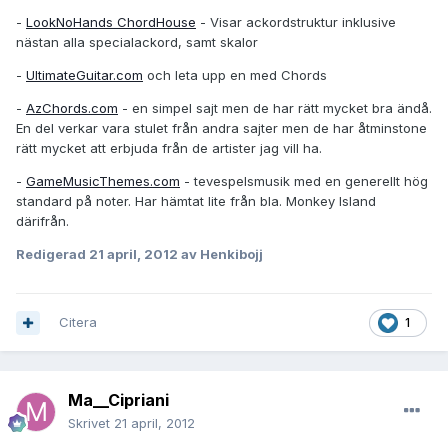
-
LookNoHands ChordHouse
- Visar ackordstruktur inklusive
nästan alla specialackord, samt skalor
-
UltimateGuitar.com
och leta upp en med Chords
-
AzChords.com
- en simpel sajt men de har rätt mycket bra ändå.
En del verkar vara stulet från andra sajter men de har åtminstone
rätt mycket att erbjuda från de artister jag vill ha.
-
GameMusicThemes.com
- tevespelsmusik med en generellt hög
standard på noter. Har hämtat lite från bla. Monkey Island
därifrån.
Redigerad
21 april, 2012
av Henkibojj
Citera
1
Ma__Cipriani
Skrivet
21 april, 2012