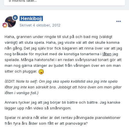
5 months later...
Henkibojj
Skrivet
4 oktober, 2012
Haha, grannen under ringde till slut på och bad mig (väldigt
vänligt) att sluta spela. Haha, jag visste väl att det skulle komma
nån gång. Det jag själv tror fick bägaren att rinna över var att jag
nog bråkade för mycket med de konstiga tonarterna i
låten
jag
spelade. Många halvtonsfel i en redan svårlyssnad tonart gör att
man nog gärna stänger av ljudet från våningen över en om man
sitter och pluggar.
(EDIT: Note to self: Om jag ska spela kvällstid ska jag inte spela
låtar jag inte kan särskilt bra. Jobbigt att höra även om man gillar
låten i vanliga fall.)
Annars tycker jag att jag börjar bli bättre och bättre. Jag kanske
lägger upp nån video så småningom.
Spelar ni andra nåt eller är det rentav påtvingade pianolektioner
från fyra års ålder som fått er att pianovägra?