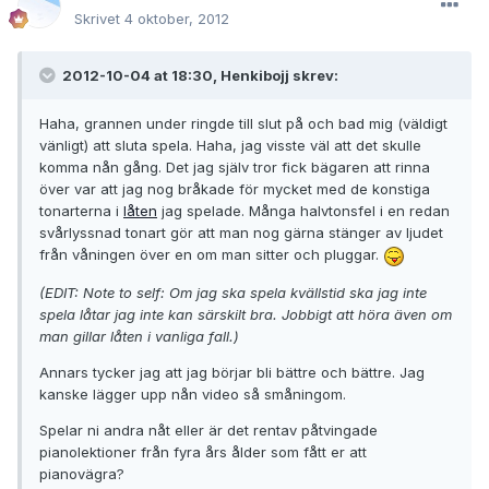
Skrivet
4 oktober, 2012
2012-10-04 at 18:30, Henkibojj skrev:
Haha, grannen under ringde till slut på och bad mig (väldigt
vänligt) att sluta spela. Haha, jag visste väl att det skulle
komma nån gång. Det jag själv tror fick bägaren att rinna
över var att jag nog bråkade för mycket med de konstiga
tonarterna i
låten
jag spelade. Många halvtonsfel i en redan
svårlyssnad tonart gör att man nog gärna stänger av ljudet
från våningen över en om man sitter och pluggar.
(EDIT: Note to self: Om jag ska spela kvällstid ska jag inte
spela låtar jag inte kan särskilt bra. Jobbigt att höra även om
man gillar låten i vanliga fall.)
Annars tycker jag att jag börjar bli bättre och bättre. Jag
kanske lägger upp nån video så småningom.
Spelar ni andra nåt eller är det rentav påtvingade
pianolektioner från fyra års ålder som fått er att
pianovägra?