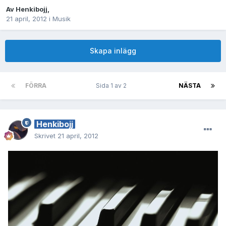
Av
Henkibojj
,
21 april, 2012
i
Musik
Skapa inlägg
FÖRRA
Sida 1 av 2
NÄSTA
Henkibojj
Skrivet
21 april, 2012