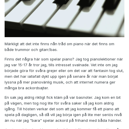
Märkligt att det inte finns nån tråd om piano när det finns om
både trummor och gitarr/bas.
Finns det några här som spelar piano? Jag tog pianolektioner när
jag var 15-17 år tror jag, tills intresset svalnade. Vet inte om jag
började göra för svåra grejer eller om det var att fantasin tog slut,
men det har iallafall dykt upp igen på senare år när man börjat
lyssna på mer pianovänlig musik, och att internet numera ger
många bra ackordsajter.
En sak jag aldrig riktigt fick kläm på var basnoter. Jag kom en bit
på vägen, men tog nog lite för svåra saker så jag kom aldrig
igång. Till hösten verkar det som att jag kommer få ett piano att
spela på dagligen, så då vill jag börja igen på lite mer seriös nivå
än nu när jag "bara" spelar ackord på frihand med båda händer.