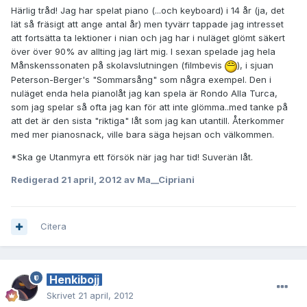
Härlig tråd! Jag har spelat piano (...och keyboard) i 14 år (ja, det
lät så fräsigt att ange antal år) men tyvärr tappade jag intresset
att fortsätta ta lektioner i nian och jag har i nuläget glömt säkert
över över 90% av allting jag lärt mig. I sexan spelade jag hela
Månskenssonaten på skolavslutningen (filmbevis
), i sjuan
Peterson-Berger's "Sommarsång" som några exempel. Den i
nuläget enda hela pianolåt jag kan spela är Rondo Alla Turca,
som jag spelar så ofta jag kan för att inte glömma..med tanke på
att det är den sista "riktiga" låt som jag kan utantill. Återkommer
med mer pianosnack, ville bara säga hejsan och välkommen.
*Ska ge Utanmyra ett försök när jag har tid! Suverän låt.
Redigerad
21 april, 2012
av Ma__Cipriani
Citera
Henkibojj
Skrivet
21 april, 2012