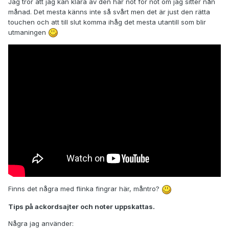
Jag tror att jag kan klara av den här not för not om jag sitter nån
månad. Det mesta känns inte så svårt men det är just den rätta
touchen och att till slut komma ihåg det mesta utantill som blir
utmaningen
Finns det några med flinka fingrar här, måntro?
Tips på ackordsajter och noter uppskattas.
Några jag använder: