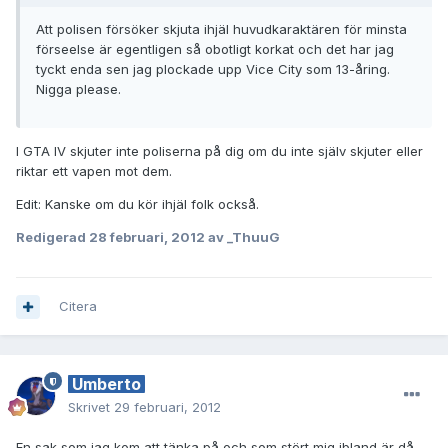
Att polisen försöker skjuta ihjäl huvudkaraktären för minsta
förseelse är egentligen så obotligt korkat och det har jag
tyckt enda sen jag plockade upp Vice City som 13-åring.
Nigga please.
I GTA IV skjuter inte poliserna på dig om du inte själv skjuter eller
riktar ett vapen mot dem.
Edit: Kanske om du kör ihjäl folk också.
Redigerad
28 februari, 2012
av _ThuuG
Citera
Umberto
Skrivet
29 februari, 2012
En sak som jag kom att tänka på och som stört mig ibland är då