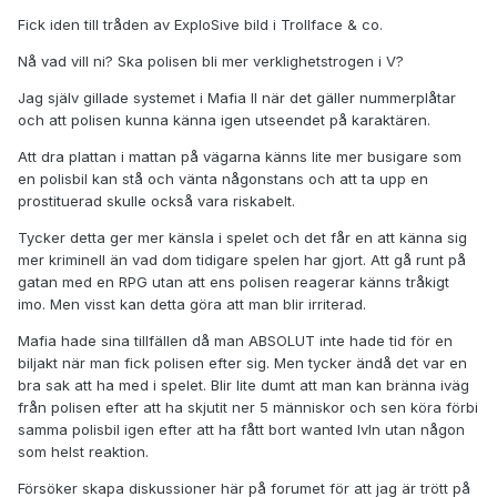
Fick iden till tråden av ExploSive bild i Trollface & co.
Nå vad vill ni? Ska polisen bli mer verklighetstrogen i V?
Jag själv gillade systemet i Mafia II när det gäller nummerplåtar
och att polisen kunna känna igen utseendet på karaktären.
Att dra plattan i mattan på vägarna känns lite mer busigare som
en polisbil kan stå och vänta någonstans och att ta upp en
prostituerad skulle också vara riskabelt.
Tycker detta ger mer känsla i spelet och det får en att känna sig
mer kriminell än vad dom tidigare spelen har gjort. Att gå runt på
gatan med en RPG utan att ens polisen reagerar känns tråkigt
imo. Men visst kan detta göra att man blir irriterad.
Mafia hade sina tillfällen då man ABSOLUT inte hade tid för en
biljakt när man fick polisen efter sig. Men tycker ändå det var en
bra sak att ha med i spelet. Blir lite dumt att man kan bränna iväg
från polisen efter att ha skjutit ner 5 människor och sen köra förbi
samma polisbil igen efter att ha fått bort wanted lvln utan någon
som helst reaktion.
Försöker skapa diskussioner här på forumet för att jag är trött på