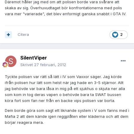
Däremot håller jag med om att polisen borde vara svårare att
skaka av sig. Överhuvudtaget bör konfrontationerna med polis
vara mer "varierade", det blev enformigt ganska snabbt i GTA IV.
Citera
2
SilentViper
Skrivet
27 februari, 2012
Tyckte polisen var rätt så lätt i IV som Vaxxor säger. Jag körde
ifrån polisen hur lätt som helst när jag hade en 3-5 stjärnor. Allt
jag behövde var bara låsa in mig på ett sjukhus o skjuta ner alla
som kom in tog deras vapen o behövde bara ta SWAT bussen
köra fort som fan ner från en backe vips polisen var borta.
Dem borde göra som sagt ett liknande system i V som fanns med i
Mafia 2 att dem kände igen reggplåten eller kläderna och att dem
börjar reagera mera.