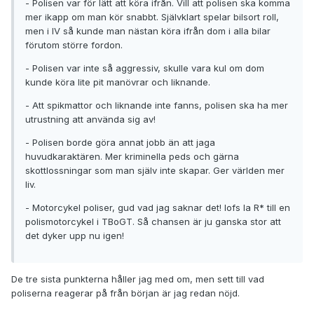
- Polisen var för lätt att köra ifrån. Vill att polisen ska komma
mer ikapp om man kör snabbt. Självklart spelar bilsort roll,
men i IV så kunde man nästan köra ifrån dom i alla bilar
förutom större fordon.
- Polisen var inte så aggressiv, skulle vara kul om dom
kunde köra lite pit manövrar och liknande.
- Att spikmattor och liknande inte fanns, polisen ska ha mer
utrustning att använda sig av!
- Polisen borde göra annat jobb än att jaga
huvudkaraktären. Mer kriminella peds och gärna
skottlossningar som man själv inte skapar. Ger världen mer
liv.
- Motorcykel poliser, gud vad jag saknar det! Iofs la R* till en
polismotorcykel i TBoGT. Så chansen är ju ganska stor att
det dyker upp nu igen!
De tre sista punkterna håller jag med om, men sett till vad
poliserna reagerar på från början är jag redan nöjd.