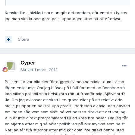
Kanske lite självklart om man gör det random, där emot så tycker
jag man ska kunna göra polis uppdragen utan att bli efterlyst.
Citera
Cyper
Skrivet
1 mars, 2012
Polisen i IV var alldeles för aggressiv men samtidigt dum i vissa
lägen enligt mig. Om jag blåser på i full fart med en Banshee så
kan vilken polisbil som helst köra rätt ut framför mig. Självmord?
Ja. Om jag avlossar ett skott i en gränd eller på ett relativt öde
ställe pluppar en polisbil upp
precis
i närheten av mig, och oavsett
om ingen såg vem som sköt, så vet polisen direkt att det var jag.
AI:n är inte direkt programmerad till att köra bra heller. Om jag får
en stjärna efter mig så sölar polisbilen på hur mycket som helst.
När jag får två stjärnor efter mig kör dom inte direkt bättre utan