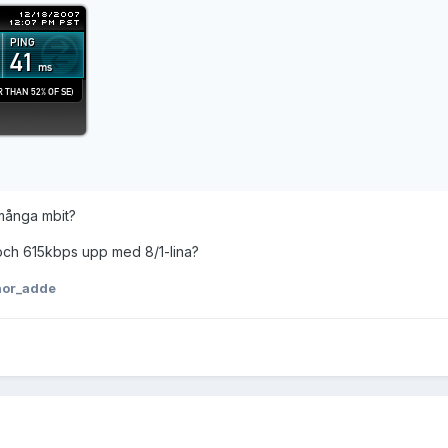
många mbit?
 och 615kbps upp med 8/1-lina?
nor_adde