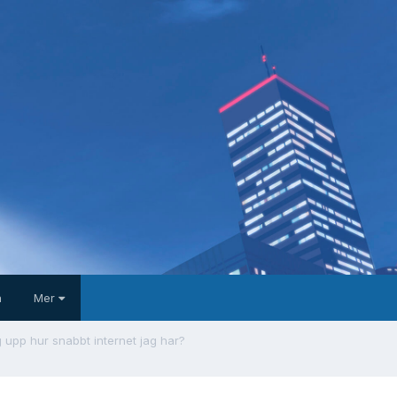
a
Mer
g upp hur snabbt internet jag har?