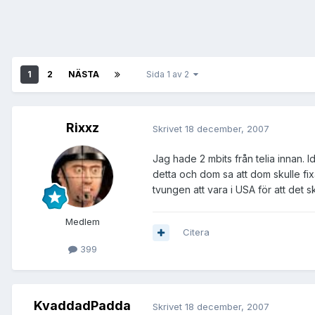
1
2
NÄSTA
Sida 1 av 2
Rixxz
Skrivet
18 december, 2007
Jag hade 2 mbits från telia innan. I
detta och dom sa att dom skulle fi
tvungen att vara i USA för att det s
Medlem
Citera
399
KvaddadPadda
Skrivet
18 december, 2007