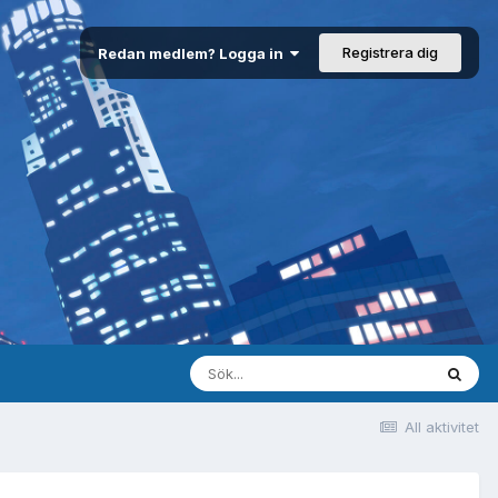
Registrera dig
Redan medlem? Logga in
All aktivitet