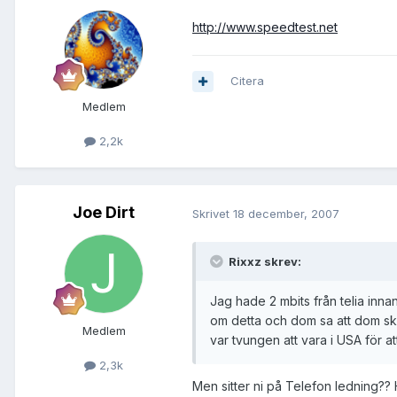
http://www.speedtest.net
Citera
Medlem
2,2k
Joe Dirt
Skrivet
18 december, 2007
Rixxz skrev:
Jag hade 2 mbits från telia innan
om detta och dom sa att dom sku
Medlem
var tvungen att vara i USA för at
2,3k
Men sitter ni på Telefon ledning?? 