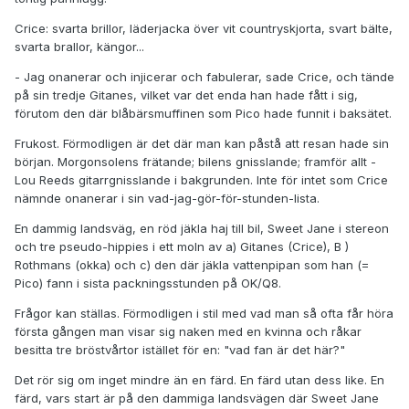
Crice: svarta brillor, läderjacka över vit countryskjorta, svart bälte,
svarta brallor, kängor...
- Jag onanerar och injicerar och fabulerar, sade Crice, och tände
på sin tredje Gitanes, vilket var det enda han hade fått i sig,
förutom den där blåbärsmuffinen som Pico hade funnit i baksätet.
Frukost. Förmodligen är det där man kan påstå att resan hade sin
början. Morgonsolens frätande; bilens gnisslande; framför allt -
Lou Reeds gitarrgnisslande i bakgrunden. Inte för intet som Crice
nämnde onanerar i sin vad-jag-gör-för-stunden-lista.
En dammig landsväg, en röd jäkla haj till bil, Sweet Jane i stereon
och tre pseudo-hippies i ett moln av a) Gitanes (Crice), B )
Rothmans (okka) och c) den där jäkla vattenpipan som han (=
Pico) fann i sista packningsstunden på OK/Q8.
Frågor kan ställas. Förmodligen i stil med vad man så ofta får höra
första gången man visar sig naken med en kvinna och råkar
besitta tre bröstvårtor istället för en: "vad fan är det här?"
Det rör sig om inget mindre än en färd. En färd utan dess like. En
färd, vars start är på den dammiga landsvägen där Sweet Jane