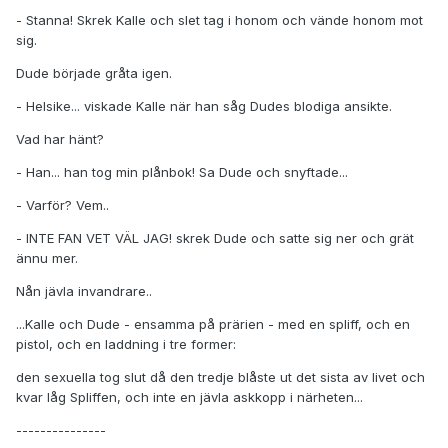
- Stanna! Skrek Kalle och slet tag i honom och vände honom mot
sig.
Dude började gråta igen.
- Helsike... viskade Kalle när han såg Dudes blodiga ansikte.
Vad har hänt?
- Han... han tog min plånbok! Sa Dude och snyftade...
- Varför? Vem..
- INTE FAN VET VÄL JAG! skrek Dude och satte sig ner och grät
ännu mer.
Nån jävla invandrare..
...Kalle och Dude - ensamma på prärien - med en spliff, och en
pistol, och en laddning i tre former:
den sexuella tog slut då den tredje blåste ut det sista av livet och
kvar låg Spliffen, och inte en jävla askkopp i närheten...
---------------