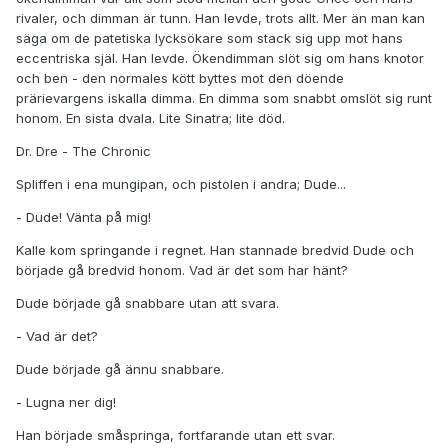
rivaler, och dimman är tunn. Han levde, trots allt. Mer än man kan
säga om de patetiska lycksökare som stack sig upp mot hans
eccentriska själ. Han levde. Ökendimman slöt sig om hans knotor
och ben - den normales kött byttes mot den döende
prärievargens iskalla dimma. En dimma som snabbt omslöt sig runt
honom. En sista dvala. Lite Sinatra; lite död.
Dr. Dre - The Chronic
Spliffen i ena mungipan, och pistolen i andra; Dude...
- Dude! Vänta på mig!
Kalle kom springande i regnet. Han stannade bredvid Dude och
började gå bredvid honom. Vad är det som har hänt?
Dude började gå snabbare utan att svara.
- Vad är det?
Dude började gå ännu snabbare.
- Lugna ner dig!
Han började småspringa, fortfarande utan ett svar.