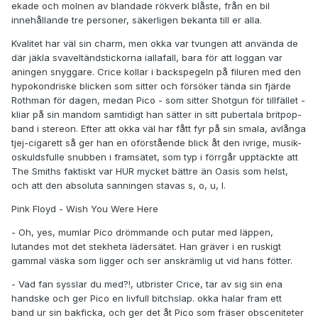
ekade och molnen av blandade rökverk blåste, från en bil
innehållande tre personer, säkerligen bekanta till er alla.
Kvalitet har väl sin charm, men okka var tvungen att använda de
där jäkla svaveltändstickorna iallafall, bara för att loggan var
aningen snyggare. Crice kollar i backspegeln på filuren med den
hypokondriske blicken som sitter och försöker tända sin fjärde
Rothman för dagen, medan Pico - som sitter Shotgun för tillfället -
kliar på sin mandom samtidigt han sätter in sitt pubertala britpop-
band i stereon. Efter att okka väl har fått fyr på sin smala, avlånga
tjej-cigarett så ger han en oförstående blick åt den ivrige, musik-
oskuldsfulle snubben i framsätet, som typ i förrgår upptäckte att
The Smiths faktiskt var HUR mycket bättre än Oasis som helst,
och att den absoluta sanningen stavas s, o, u, l.
Pink Floyd - Wish You Were Here
- Oh, yes, mumlar Pico drömmande och putar med läppen,
lutandes mot det stekheta lädersätet. Han gräver i en ruskigt
gammal väska som ligger och ser anskrämlig ut vid hans fötter.
- Vad fan sysslar du med?!, utbrister Crice, tar av sig sin ena
handske och ger Pico en livfull bitchslap. okka halar fram ett
band ur sin bakficka, och ger det åt Pico som fräser obsceniteter