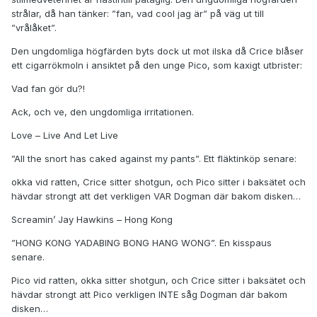
strålar, då han tänker: ”fan, vad cool jag är” på väg ut till
”vrålåket”.
Den ungdomliga högfärden byts dock ut mot ilska då Crice blåser
ett cigarrökmoln i ansiktet på den unge Pico, som kaxigt utbrister:
Vad fan gör du?!
Ack, och ve, den ungdomliga irritationen.
Love – Live And Let Live
”All the snort has caked against my pants”. Ett fläktinköp senare:
okka vid ratten, Crice sitter shotgun, och Pico sitter i baksätet och
hävdar strongt att det verkligen VAR Dogman där bakom disken…
Screamin’ Jay Hawkins – Hong Kong
”HONG KONG YADABING BONG HANG WONG”. En kisspaus
senare.
Pico vid ratten, okka sitter shotgun, och Crice sitter i baksätet och
hävdar strongt att Pico verkligen INTE såg Dogman där bakom
disken…