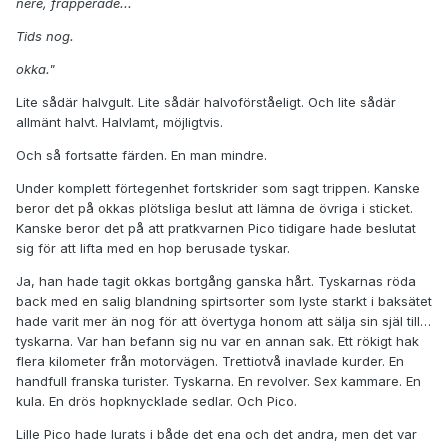
nere, frapperade...
Tids nog.
okka."
Lite sådär halvgult. Lite sådär halvoförståeligt. Och lite sådär
allmänt halvt. Halvlamt, möjligtvis.
Och så fortsatte färden. En man mindre.
Under komplett förtegenhet fortskrider som sagt trippen. Kanske
beror det på okkas plötsliga beslut att lämna de övriga i sticket.
Kanske beror det på att pratkvarnen Pico tidigare hade beslutat
sig för att lifta med en hop berusade tyskar.
Ja, han hade tagit okkas bortgång ganska hårt. Tyskarnas röda
back med en salig blandning spirtsorter som lyste starkt i baksätet
hade varit mer än nog för att övertyga honom att sälja sin själ till…
tyskarna. Var han befann sig nu var en annan sak. Ett rökigt hak
flera kilometer från motorvägen. Trettiotvå inavlade kurder. En
handfull franska turister. Tyskarna. En revolver. Sex kammare. En
kula. En drös hopknycklade sedlar. Och Pico.
Lille Pico hade lurats i både det ena och det andra, men det var