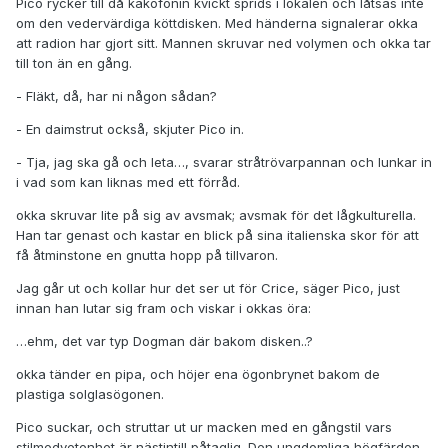
Pico rycker till då kakofonin kvickt sprids i lokalen och låtsas inte
om den vedervärdiga köttdisken. Med händerna signalerar okka
att radion har gjort sitt. Mannen skruvar ned volymen och okka tar
till ton än en gång.
- Fläkt, då, har ni någon sådan?
- En daimstrut också, skjuter Pico in.
- Tja, jag ska gå och leta…, svarar stråtrövarpannan och lunkar in
i vad som kan liknas med ett förråd.
okka skruvar lite på sig av avsmak; avsmak för det lågkulturella.
Han tar genast och kastar en blick på sina italienska skor för att
få åtminstone en gnutta hopp på tillvaron.
Jag går ut och kollar hur det ser ut för Crice, säger Pico, just
innan han lutar sig fram och viskar i okkas öra:
…ehm, det var typ Dogman där bakom disken..?
okka tänder en pipa, och höjer ena ögonbrynet bakom de
plastiga solglasögonen.
Pico suckar, och struttar ut ur macken med en gångstil vars
stilmedvetenhet är nästintill påtaglig. Den ungdomliga högfärden