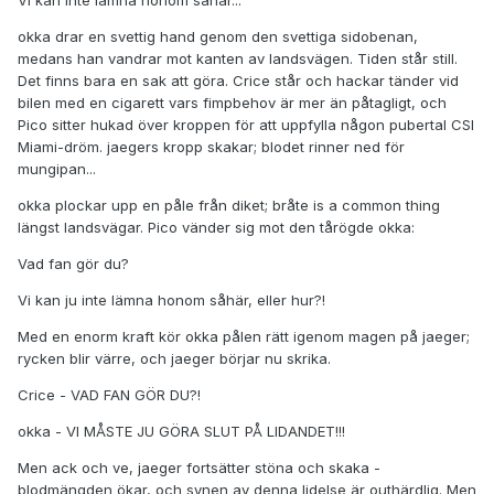
Vi kan inte lämna honom såhär...
okka drar en svettig hand genom den svettiga sidobenan,
medans han vandrar mot kanten av landsvägen. Tiden står still.
Det finns bara en sak att göra. Crice står och hackar tänder vid
bilen med en cigarett vars fimpbehov är mer än påtagligt, och
Pico sitter hukad över kroppen för att uppfylla någon pubertal CSI
Miami-dröm. jaegers kropp skakar; blodet rinner ned för
mungipan...
okka plockar upp en påle från diket; bråte is a common thing
längst landsvägar. Pico vänder sig mot den tårögde okka:
Vad fan gör du?
Vi kan ju inte lämna honom såhär, eller hur?!
Med en enorm kraft kör okka pålen rätt igenom magen på jaeger;
rycken blir värre, och jaeger börjar nu skrika.
Crice - VAD FAN GÖR DU?!
okka - VI MÅSTE JU GÖRA SLUT PÅ LIDANDET!!!
Men ack och ve, jaeger fortsätter stöna och skaka -
blodmängden ökar, och synen av denna lidelse är outhärdlig. Men