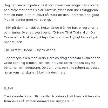
Dogman: en omnipotent best som hemsöker ärliga mäns hjärtan
och förpestar deras själar. Givetvis
fanns
han där i skuggorna,
men att hans aura nu blivit så stark att den upprörde den gode
Pico till denna grad var otroligt.
- Kör på den här istället, hojtar Crice från de bakre regionerna
och lämpar över ett svart band. "Driving That Train, High On
Cocaine", står skrivet på tejpbiten som han klyftigt fastsatt på
bandet, och..
The Grateful Dead - Casey Jones
... snart fylls bilen med Jerry Garcias drogindränkta svamlanden.
Crice lutar sig tillbaka i sin sits, nervöst betraktandes peyote-
bönorna i sin läderpung. De var hans, och inte någon av dessa
horavkommor skulle få komma dem nära.
;
BLAM!
Tre sekunder innan: Pico kollar åt sidan så att hans käkben ska
framhävas så att han därmed ser snyggare ut.