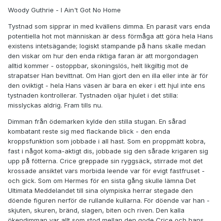
Woody Guthrie - I Ain't Got No Home
Tystnad som sipprar in med kvällens dimma. En parasit vars enda
potentiella hot mot människan är dess förmåga att göra hela Hans
existens intetsägande; logiskt stampande på hans skalle medan
den viskar om hur den enda riktiga faran är att morgondagen
alltid kommer - ostoppbar, skoningslös, helt likgiltig mot de
strapatser Han bevittnat. Om Han gjort den en illa eller inte är för
den oviktigt - hela Hans väsen är bara en eker i ett hjul inte ens
tystnaden kontrollerar. Tystnaden oljar hjulet i det stilla:
misslyckas aldrig. Fram tills nu.
Dimman från ödemarken kylde den stilla stugan. En sårad
kombatant reste sig med flackande blick - den enda
kroppsfunktion som jobbade i all hast. Som en proppmätt kobra,
fast i något koma-aktigt dis, jobbade sig den sårade krigaren sig
upp på fötterna. Crice greppade sin ryggsäck, stirrade mot det
krossade ansiktet vars morbida leende var för evigt fastfruset -
och gick. Som om Hermes för en sista gång skulle lämna Det
Ultimata Meddelandet till sina olympiska herrar stegade den
döende figuren nerför de rullande kullarna. För döende var han -
skjuten, skuren, bränd, slagen, biten och riven. Den kalla
ökendimman var allt som stod mellan den gode Crice och hans