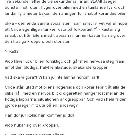
Tre sekunder efter de tre sekunderna innan: BLAM! Jaeger
dunstar mot rutan, flyger över bilen med en tumlande fysik, och
landar fyra meter bakom den aningen för snabbt körandes bilen.
okka - den enda sanna socialisten i samhället [vi vet väl allihopa
att Crice egentligen tänker rösta på folkpartiet..?] - kastar sig
snabbt ut från bilen; med träpipan i munnen kastar han sig över
den trasiga kroppen, och utbrister:
YIIKESS!!!
Pico kliver ut ur bilen försiktigt, och går med nervösa steg fram
emot den blodiga, halvt lemlästade, skakande kroppen.
Vad ska vi göra?! Vi kan ju inte lämna honom här!!
Crice står lutad mot bilens högersida och kollar febrilt åt alla de
olika håll med en nervös blick; cigaretten hänger löst mellan de
flottiga läpparna; situationen är ogreppbar. Och vad i hela friden
gjorde jaeger mitt ute på en landsväg?
Han dör ju!! Kolla: han kommer ju dö!!
Pico hukar sig över kroppen.