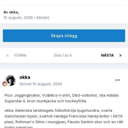
Av
okka
,
10 augusti, 2006
i
Allmänt
Skapa inlägg
FÖRRA
Sida 1 av 4
NÄSTA
okka
Skrivet
10 augusti, 2006
Pico: Joggingbrallor, VU&Nico-t-shirt, D&G-solbrillor, vita Adidas
Superstar II, brun munkjacka och hockeyfrilla.
okka: italienska landslagets fotbollströja tjugohundra, svarta
manchester-byxor, svartvit-randiga Francoise Hardy-brillor i ÄKTA
plast, Rothman's Slims i mungipan, Fausto Santini-skor och en rätt
töntig pannlugg.