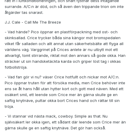
rätt in i luftkonditioneringen, och snart tystnar dess intagande
surrande. A/C:n är död, och så även den trippande trion om inte
åtgärder tas snarast.
J.J. Cale - Call Me The Breeze
- Vad hände? Pico öppnar en plastförpackning med ost- och
skinksallad. Crice trycker båda sina kängor mot bromspedalen
vilket får salladen och allt annat utan säkerhetsbälte att flyga all
världens väg. Varggrinet på Crices anlete är nu utbytt mot ett
allvarligt, tomt stirrande, riktat mot den annars så gode okka. Han
sträcker ut sin handsketäckta karda och griper löst tag i okkas
fotbollströja.
- Vad fan gör vi nu? väser Crice hotfullt och nickar mot A/C:n.
Pico öppnar truten för att försöka medla, men Crice behöver inte
ens se åt hans håll utan hytter kort och gott med näven. Med ett
osäkert smil, ett leende som Crice mer än gärna skulle ge en
saftig knytnäve, puttar okka bort Crices hand och rättar till sin
tröja.
- Vi stannar vid nästa mack, cowboy. Simple as that. Nu
självsäkert ler okka igen, ett sådant där leende som Crice mer än
gärna skulle ge en saftig knytnäve. Det gör han också.