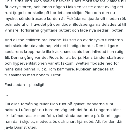
This is the end. Pico svalde nervöst. Hans motståndare klämde nu
åt avtryckaren, och innan någon i lokalen visste ordet av låg det
runt tjugo bitar skalle på bordet som skiljde Pico och den nu
mycket söndertrasade kurden åt. Åskådarna tjoade vilt medan rök
bolmade ut ur huvudet på den döde. Blodspengarna delades ut till
vinnare, förlorarna grymtade buttert och lade nya sedlar i potten.
And all the children are insane. Nu satt en av de tyska turisterna
och skakade utav obehag vid det blodiga bordet. Den tidigare
spelarens kropp hade illa kvickt smusslats bort inlindad i en rutig
filt. Denna gång var det Picos tur att börja. Hans tänder skallrade
och hyperventilationen var ett faktum. Svetten flödade ned för
hans kala panna. Klick. Tom kammare. Publiken andades ut
tillsammans med honom. Eufori.
Fast sedan – plötsligt!
…
Till allas förvåning rullar Pico runt på golvet, händerna runt
halsen. Luften går nu bara en väg och det är ut. Lungorna töms
likt luftmadrasser med feta, rödbrända badande på. Snart ligger
han där i skjulet, medvetslös och snart hjärndöd. Allt för den där
jävla Daimstruten.