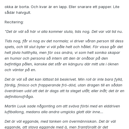
okka är borta. Och kvar är en lapp. Eller snarare ett papper. Lite
sådär halvgult.
Recitering:
"Det är väl så här vi alla kommer sluta, tids nog. Det var väl tid nu.
Tids nog, får vi nog av det normala; vi driver våran person till dess
spets, och till slut byter vi väl påle helt och hållet. För vissa går det
helt jävla hatthylla, men för oss andra, vi som helt sonika skapar
en humor och persona så intern att den är onåbar på den
befintliga pålen, kanske det står en känguru där mitt ute i öknen
och väntar på en.
Det är väl så det kan lättast bli beskrivet. Min roll är inte bara fylld,
färdig, finisco och frapperande frö-död, utan dragen till en sådan
överdriven udd att det är dags att ta steget utåt; eller inåt; det är en
definitionsfråga.
Martin Luuk sade någonting om att sväva förbi med en elddriven
luftballong, medans alla andra umgicks glatt där inne...
Det är väl eggande, med tanken om övermänniskan. Det är väl
eggande, att stava eggande med ä, men framförallt är det