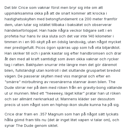
Det blir Crice som vaknar först men bryr sig inte om att
uppmärksamma okka på att de snart kommer att krocka i
hastighetsskylten med betongfundament ca 200 meter framför
dem, utan lutar sig istället tillbaka i baksätet och observerar
händelseförloppet. Han hade några veckor tidigare sett i en
profetia hur hans liv ska sluta och det var inte 140 kilometer i
timmen in i en 90-skylt på en ödslig landsväg, utan något mycket
mer prestigefullt. Picos ögon spärras upp som två vita biljardklot.
Han skriker till och i panik kastar sig efter handbromsen och drar
åt den med all kraft samtidigt som även okka vaknar och rycker
tag i ratten. Bakhjulen snurrar inte längre men det gör däremot
bilen, fullständigt utan kontroll i det sluttande gruspartiet bredvid
vägen. De passerar skylten med viss marginal och efter en
"smärre" mörbultning av resenärerna stannar även bilen. The
Dude stirrar ner på dem med röken från en gravity-bong vällande
ut ur munnen. Med ett "heeeeey, läget killar" pratar han ut röken
och ser allmänt nerknarkad ut. Mannens kläder ser dessutom
precis ut som något som en hiphop-ikon skulle kunna ha på sig.
Crice drar fram en .357 Magnum som han på något sätt lyckats
hålla gömd fram tills nu (det är inget litet vapen vi talar om), och
synar The Dude genom siktet.