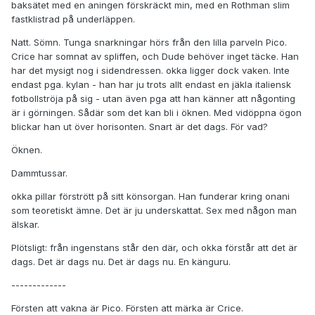
baksätet med en aningen förskräckt min, med en Rothman slim
fastklistrad på underläppen.
Natt. Sömn. Tunga snarkningar hörs från den lilla parveln Pico.
Crice har somnat av spliffen, och Dude behöver inget täcke. Han
har det mysigt nog i sidendressen. okka ligger dock vaken. Inte
endast pga. kylan - han har ju trots allt endast en jäkla italiensk
fotbollströja på sig - utan även pga att han känner att någonting
är i görningen. Sådär som det kan bli i öknen. Med vidöppna ögon
blickar han ut över horisonten. Snart är det dags. För vad?
Öknen.
Dammtussar.
okka pillar förstrött på sitt könsorgan. Han funderar kring onani
som teoretiskt ämne. Det är ju underskattat. Sex med någon man
älskar.
Plötsligt: från ingenstans står den där, och okka förstår att det är
dags. Det är dags nu. Det är dags nu. En känguru.
-------------
Försten att vakna är Pico. Försten att märka är Crice.