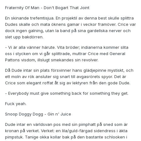
Fraternity Of Man - Don't Bogart That Joint
En skinande trefemtisjua. En projektil av denna best skulle splittra
Dudes skalle och mata öknens gamar i veckor framöver. Crice var
dock ingen galning, utan la band på sina gardellska nerver och
slet upp bakdörren.
- Vi är alla vänner härute. Vita bröder; indianerna kommer slita
oss i stycken om vi går splittrade, muttrar Crice med General
Pattons visdom, illslugt smekandes sin revolver.
Då Dude intar sin plats försvinner hans glädjepinne mystiskt, och
ett moln av rök ansluter sig snart till avgasrörets spyor. Det är
Crice som elegant roffat åt sig av lektyren från den gode Dude.
- Everybody must give something back for something they get.
Fuck yeah.
Snoop Doggy Dogg - Gin n' Juice
Dude intar en världsvan pos med sin pimphatt på sned som är
kronan på verket. Verket: en lila/guld-färgad sidendress i äkta
pimpstuk. Tanige okka kollar bak på den bastante schlooken i