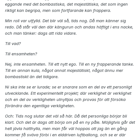
eggande med det bombastiska, det majestätiska, det som ingen
riktigt kan begripa, men som fortfarande kan frappera.
Min roll var utfylld. Det blir väl så, tids nog. Då man känner sig
redo. Då står väl den där kängurun och andas häftigt i ens nacke,
och man tänker: dags att rida vidare.
Till vad?
Till ensamheten?
Nej, inte ensamheten. Till ett nytt ego. Till en ny frapperande tanke.
Till en annan kula, något annat majestätiskt, något ännu mer
bombastiskt än det tidigare.
Ni ska inte se er lurade; se er snarare som en del av ett personligt
utvecklande. Ett experimentellt projekt; där verklighet är verklighet
och en del av verkligheten utnyttjas och provas för att försöka
förändra den egentliga verkligheten.
Och: Tids nog slutar det väl så här. Då det personliga börjar bli
klart. Och det är dags att börja om på en ny påle. Möjligtvis går det
helt jävla hatthylla, men man får väl hoppas att jag än en gång
kommer få sväva förbi i en elddriven luftballong, och se er där