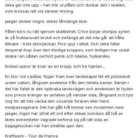
okka ger inte upp - han trär ut pålen och dunkar den i skallen,
som krossas lätt vid vänster tinning.
jaeger skriker högre. okkas tårmängd ökar.
Pålen körs nu rätt igenom skallbenet. Crice börjar storlipa; synen
är så fruktansvärt brutal och befängd att det inte går att hålla
tillbaka - trots skinnjackan. Pico spyr i diket. Och okka faller
desperat ihop över den blodiga kroppen, som äntligen har slutat
skaka i en sådan oerhört panik och lidelse, hulkandes.
Endast spilror är kvar; av en kropp; och tre hjärtan...
En stor röd cadillac flyger fram över landskapet likt ett pistolskott
under vatten, långsam avvikelse från den tänkta banan. Banan i
det här fallet är den spikraka landsvägen och avvikelsen är hjulen
som precis kränger av asfalten på vänster sida, långsamt och tyst
nog för att inte väcka den sovande föraren eller hans
medpassagerare. Det har gått två timmar sen incidenten med
jaeger, ingen har yttrat ett ord efter okkas svordom då två av
likets extremiteter vägrade befinna sig på rätt sida av
bagageluckan när han smällde igen den.
Kraftwerk - Tour de France