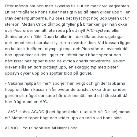
Efter många om och men skymtas till slut en mack vid vägkanten.
Ett par frigående höns rusar hetsigt iväg då bilen glider upp till en
utav bensinpumparna, nu öses det klyschigt nog Bob Dylan ut ur
stereon. Medan Crice tålmodigt fyller på biltanken ger han okka
och Pico order om att leta reda på ett nytt A/C-system, eller
åtminstone en fläkt. Duon knallar in i den lilla butiken, getingar
och annat knott sprakar i lysrören ovanför dem. Vid kassan ligger
en köttdisk belägen, otympligt nog, och Pico stönar i avsmak då
han upptäcker att det ligger en köttbit med både spenar och
hårtussar helt öppet bland de övriga charkuterivarorna. Bakom
disken slås en dörr plötsligt upp, en skäggig typ med bister
uppsyn dyker upp och spottar blod på golvet.
- Vakanja hjälpa till me’? spörjer han ivrigt och gnider labbarna i
hopp om klirr i kassan från ovetande turister. okka drar handen
genom sitt något oansade hår och bemöts med ett hånskratt då
han frågar om en A/C.
- A/C? Haha, AC/DC (i det ögonblicket uttalat ’A-sé-De-sé) menar
ni? Mannen rapar högt och vrider upp en radio vid hans sida.
AC/DC – You Shook Me All Night Long