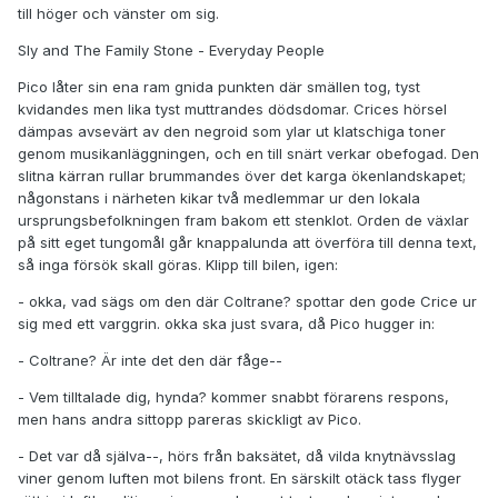
till höger och vänster om sig.
Sly and The Family Stone - Everyday People
Pico låter sin ena ram gnida punkten där smällen tog, tyst
kvidandes men lika tyst muttrandes dödsdomar. Crices hörsel
dämpas avsevärt av den negroid som ylar ut klatschiga toner
genom musikanläggningen, och en till snärt verkar obefogad. Den
slitna kärran rullar brummandes över det karga ökenlandskapet;
någonstans i närheten kikar två medlemmar ur den lokala
ursprungsbefolkningen fram bakom ett stenklot. Orden de växlar
på sitt eget tungomål går knappalunda att överföra till denna text,
så inga försök skall göras. Klipp till bilen, igen:
- okka, vad sägs om den där Coltrane? spottar den gode Crice ur
sig med ett varggrin. okka ska just svara, då Pico hugger in:
- Coltrane? Är inte det den där fåge--
- Vem tilltalade dig, hynda? kommer snabbt förarens respons,
men hans andra sittopp pareras skickligt av Pico.
- Det var då själva--, hörs från baksätet, då vilda knytnävsslag
viner genom luften mot bilens front. En särskilt otäck tass flyger