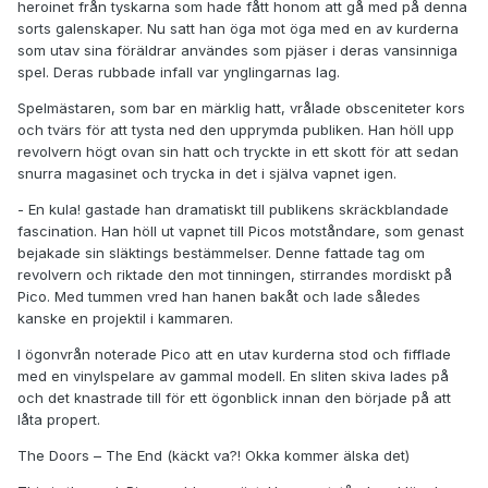
heroinet från tyskarna som hade fått honom att gå med på denna
sorts galenskaper. Nu satt han öga mot öga med en av kurderna
som utav sina föräldrar användes som pjäser i deras vansinniga
spel. Deras rubbade infall var ynglingarnas lag.
Spelmästaren, som bar en märklig hatt, vrålade obsceniteter kors
och tvärs för att tysta ned den upprymda publiken. Han höll upp
revolvern högt ovan sin hatt och tryckte in ett skott för att sedan
snurra magasinet och trycka in det i själva vapnet igen.
- En kula! gastade han dramatiskt till publikens skräckblandade
fascination. Han höll ut vapnet till Picos motståndare, som genast
bejakade sin släktings bestämmelser. Denne fattade tag om
revolvern och riktade den mot tinningen, stirrandes mordiskt på
Pico. Med tummen vred han hanen bakåt och lade således
kanske en projektil i kammaren.
I ögonvrån noterade Pico att en utav kurderna stod och fifflade
med en vinylspelare av gammal modell. En sliten skiva lades på
och det knastrade till för ett ögonblick innan den började på att
låta propert.
The Doors – The End (käckt va?! Okka kommer älska det)