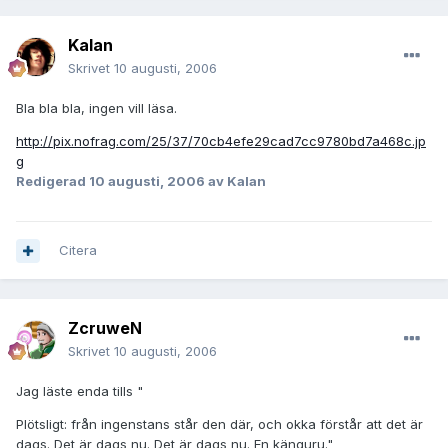
Kalan
Skrivet
10 augusti, 2006
Bla bla bla, ingen vill läsa.
http://pix.nofrag.com/25/37/70cb4efe29cad7cc9780bd7a468c.jp
g
Redigerad
10 augusti, 2006
av Kalan
Citera
ZcruweN
Skrivet
10 augusti, 2006
Jag läste enda tills "
Plötsligt: från ingenstans står den där, och okka förstår att det är
dags. Det är dags nu. Det är dags nu. En känguru."