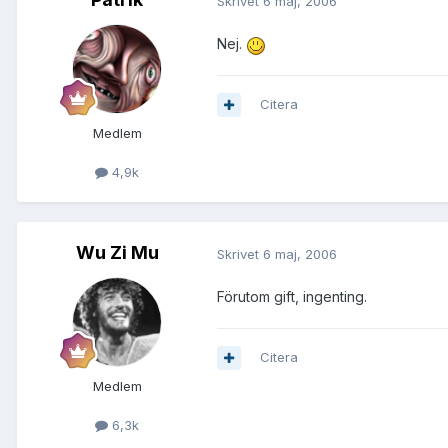
Skrivet
6 maj, 2006
Nej.
Citera
Medlem
4,9k
Wu Zi Mu
Skrivet
6 maj, 2006
Förutom gift, ingenting.
Citera
Medlem
6,3k