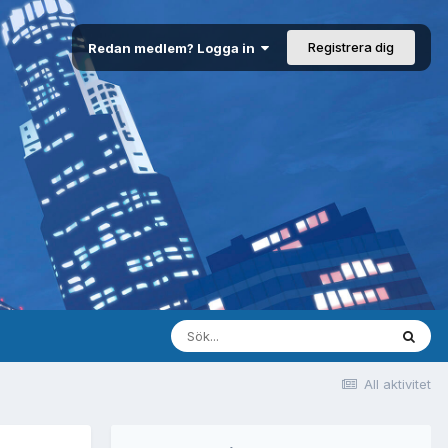
Registrera dig
Redan medlem? Logga in
All aktivitet