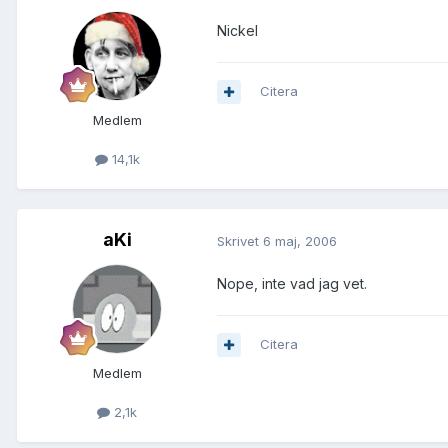
Nickel
Citera
Medlem
14,1k
aKi
Skrivet
6 maj, 2006
Nope, inte vad jag vet.
Citera
Medlem
2,1k