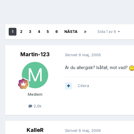
1
2
3
4
5
6
NÄSTA
Sida 1 av 6
Martin-123
Skrivet
6 maj, 2006
Är du allergisk? Isåfall, mot vad?
Citera
Medlem
2,6k
KalleR
Skrivet
6 maj, 2006