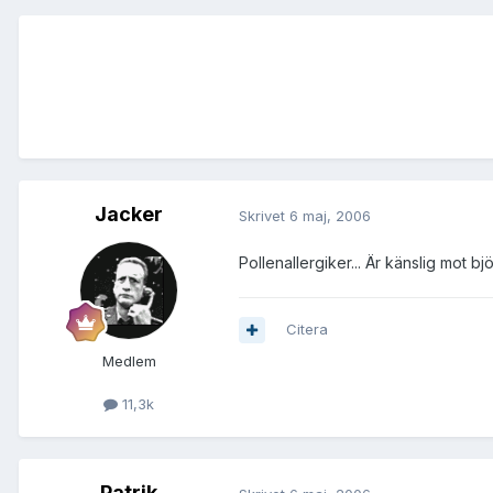
Jacker
Skrivet
6 maj, 2006
Pollenallergiker... Är känslig mot b
Citera
Medlem
11,3k
Patrik