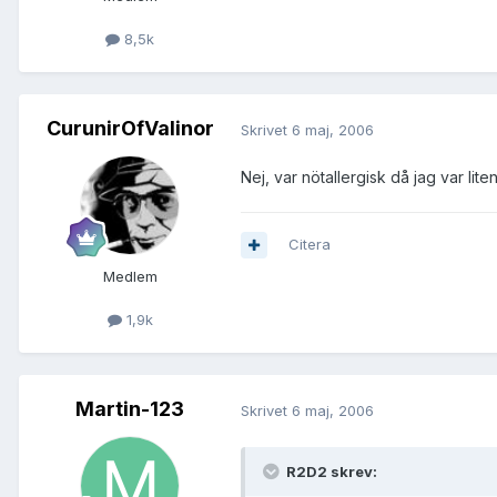
8,5k
CurunirOfValinor
Skrivet
6 maj, 2006
Nej, var nötallergisk då jag var lite
Citera
Medlem
1,9k
Martin-123
Skrivet
6 maj, 2006
R2D2 skrev: