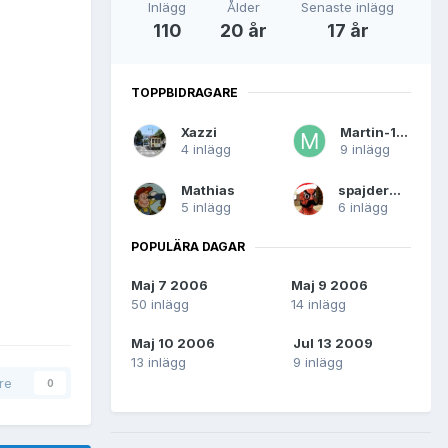
Inlägg
Ålder
Senaste inlägg
110
20 år
17 år
TOPPBIDRAGARE
Xazzi
Martin-123
4 inlägg
9 inlägg
Mathias
spajdermän
5 inlägg
6 inlägg
POPULÄRA DAGAR
Maj 7 2006
Maj 9 2006
50 inlägg
14 inlägg
Maj 10 2006
Jul 13 2009
13 inlägg
9 inlägg
are
0