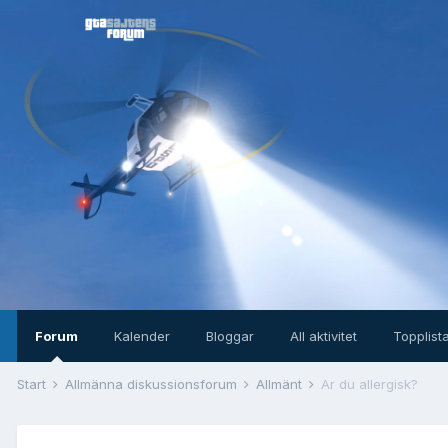
Forum
Kalender
Bloggar
All aktivitet
Topplist
Start
Allmänna diskussionsforum
Allmänt
Är du allergisk?