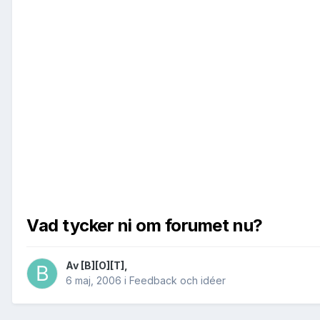
Vad tycker ni om forumet nu?
Av
[B][O][T]
,
6 maj, 2006
i
Feedback och idéer