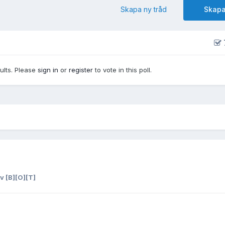
Skapa ny tråd
Skapa
sults. Please
sign in
or
register
to vote in this poll.
v [B][O][T]