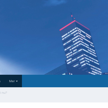
a
Mer
t nu?