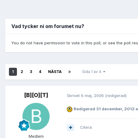
Vad tycker ni om forumet nu?
You do not have permission to vote in this poll, or see the poll re
1
2
3
4
NÄSTA
Sida 1 av 4
[B][O][T]
Skrivet
6 maj, 2006
(redigerad)
Redigerad
31 december, 2012
a
Citera
Medlem