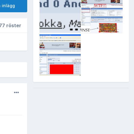
 inlägg
77 röster