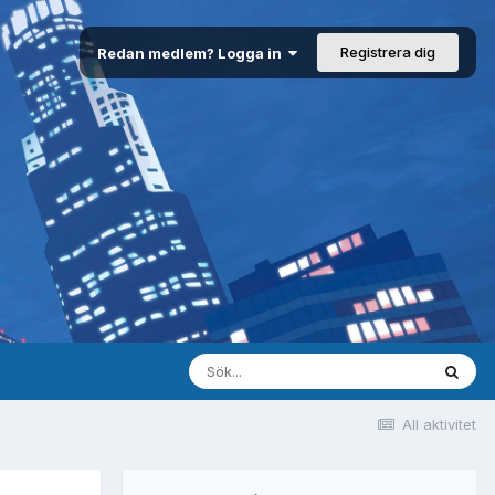
Registrera dig
Redan medlem? Logga in
All aktivitet