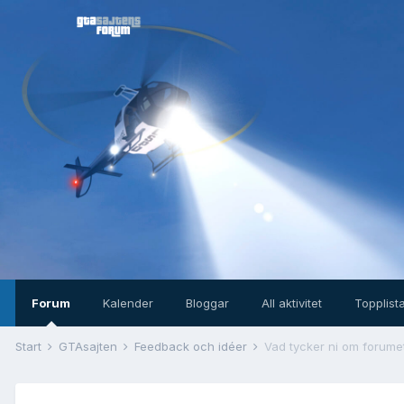
Forum
Kalender
Bloggar
All aktivitet
Topplist
Start
GTAsajten
Feedback och idéer
Vad tycker ni om forume