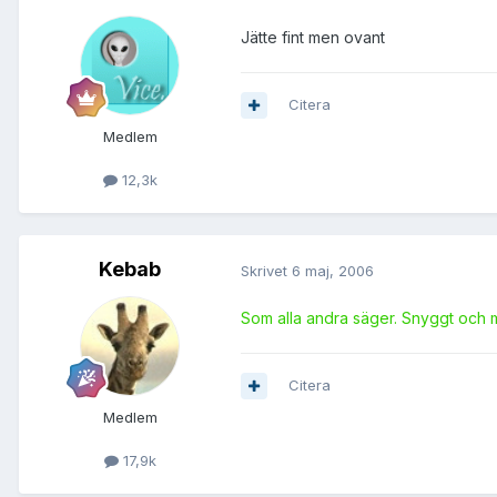
Jätte fint men ovant
Citera
Medlem
12,3k
Kebab
Skrivet
6 maj, 2006
Som alla andra säger. Snyggt och m
Citera
Medlem
17,9k