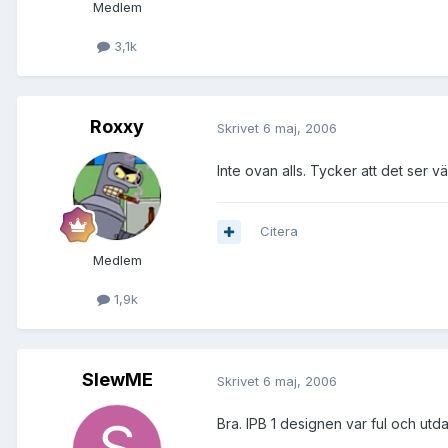
Medlem
3,1k
Roxxy
Skrivet
6 maj, 2006
Inte ovan alls. Tycker att det ser vä
Citera
Medlem
1,9k
SlewME
Skrivet
6 maj, 2006
Bra. IPB 1 designen var ful och utd