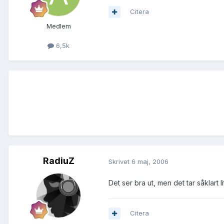
Citera
Medlem
6,5k
RadiuZ
Skrivet
6 maj, 2006
Det ser bra ut, men det tar såklart li
Citera