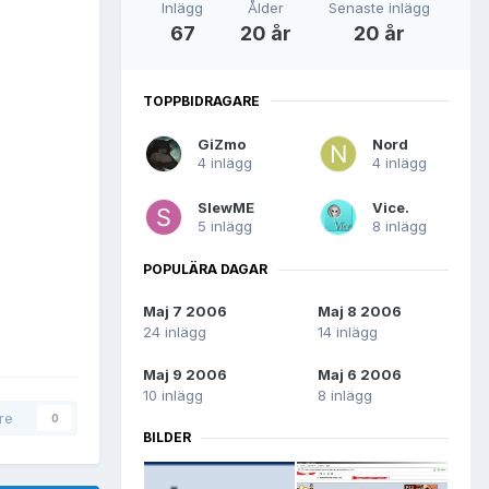
Inlägg
Ålder
Senaste inlägg
67
20 år
20 år
TOPPBIDRAGARE
GiZmo
Nord
4 inlägg
4 inlägg
SlewME
Vice.
5 inlägg
8 inlägg
POPULÄRA DAGAR
Maj 7 2006
Maj 8 2006
24 inlägg
14 inlägg
Maj 9 2006
Maj 6 2006
10 inlägg
8 inlägg
are
0
BILDER