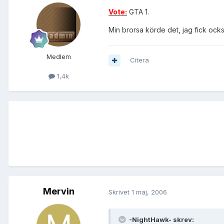
Vote:
GTA 1.
Min brorsa körde det, jag fick ock
Medlem
Citera
1,4k
Mervin
Skrivet
1 maj, 2006
-NightHawk- skrev: