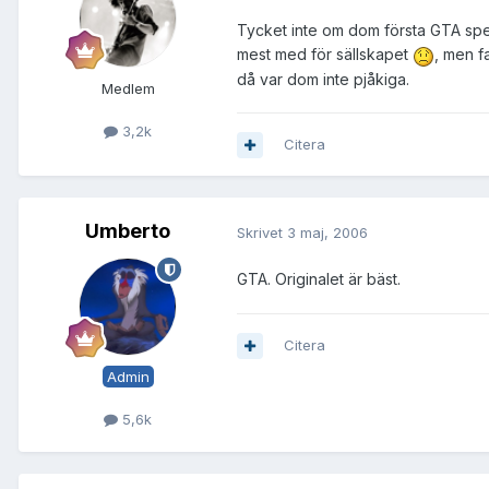
Tycket inte om dom första GTA spele
mest med för sällskapet
, men f
då var dom inte pjåkiga.
Medlem
3,2k
Citera
Umberto
Skrivet
3 maj, 2006
GTA. Originalet är bäst.
Citera
Admin
5,6k