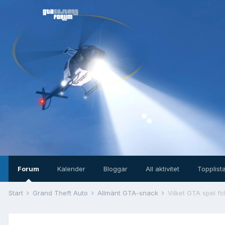
Forum
Kalender
Bloggar
All aktivitet
Topplist
Start
Grand Theft Auto
Allmänt GTA-snack
Vilket GTA spel föl