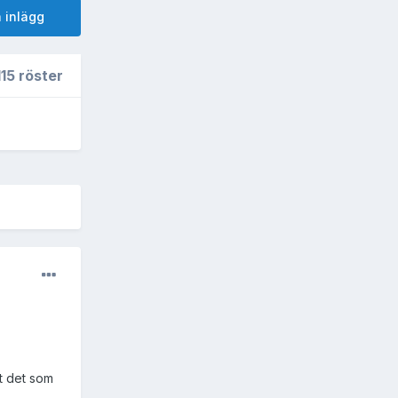
 inlägg
15 röster
tt det som