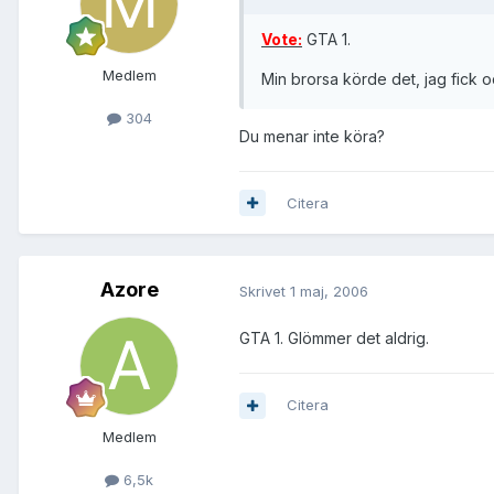
Vote:
GTA 1.
Medlem
Min brorsa körde det, jag fick 
304
Du menar inte köra?
Citera
Azore
Skrivet
1 maj, 2006
GTA 1. Glömmer det aldrig.
Citera
Medlem
6,5k