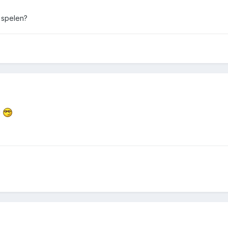
A spelen?
g