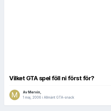
Vilket GTA spel föll ni först för?
Av
Mervin
,
1 maj, 2006
i
Allmänt GTA-snack