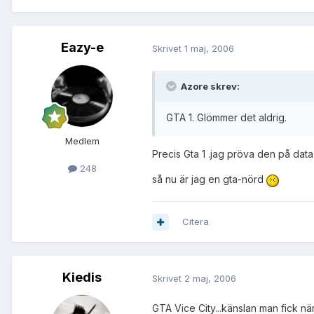
Eazy-e
Skrivet
1 maj, 2006
Azore skrev:
GTA 1. Glömmer det aldrig.
Medlem
Precis Gta 1 .jag pröva den på dat
248
så nu är jag en gta-nörd
Citera
Kiedis
Skrivet
2 maj, 2006
GTA Vice City...känslan man fick nä