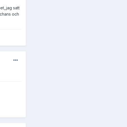
t,,jag satt
 chans och