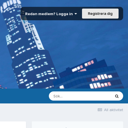
Registrera dig
Redan medlem? Logga in
All aktivitet