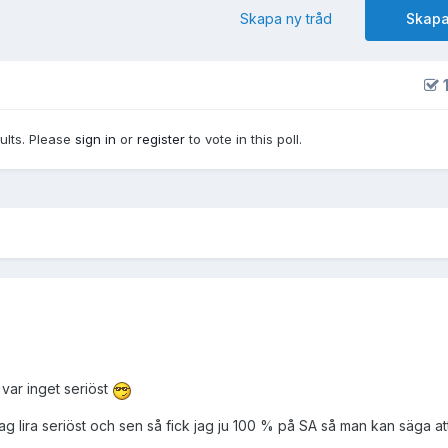
Skapa ny tråd
Skapa
1
sults. Please
sign in
or
register
to vote in this poll.
var inget seriöst
jag lira seriöst och sen så fick jag ju 100 % på SA så man kan säga a