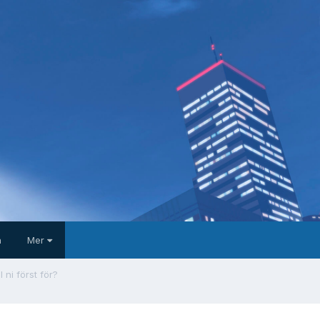
a
Mer
l ni först för?