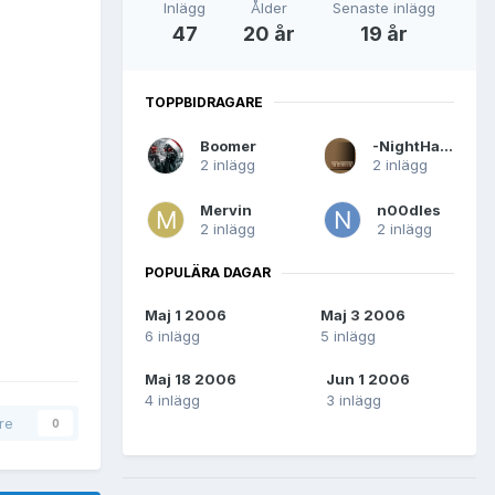
Inlägg
Ålder
Senaste inlägg
47
20 år
19 år
TOPPBIDRAGARE
Boomer
-NightHawk-
2 inlägg
2 inlägg
Mervin
n00dles
2 inlägg
2 inlägg
POPULÄRA DAGAR
Maj 1 2006
Maj 3 2006
6 inlägg
5 inlägg
Maj 18 2006
Jun 1 2006
4 inlägg
3 inlägg
are
0