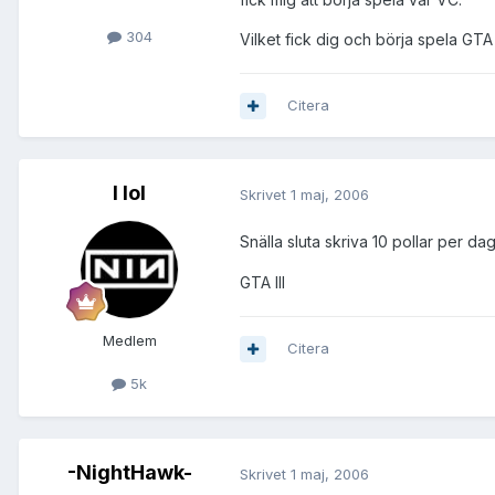
304
Vilket fick dig och börja spela GT
Citera
I lol
Skrivet
1 maj, 2006
Snälla sluta skriva 10 pollar per da
GTA III
Medlem
Citera
5k
-NightHawk-
Skrivet
1 maj, 2006