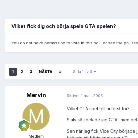
Vilket fick dig och börja spela GTA spelen?
You do not have permission to vote in this poll, or see the poll re
1
2
3
NÄSTA
Sida 1 av 3
Mervin
Skrivet
1 maj, 2006
Vilket GTA spel föll ni först för?
Själv så spelade jag GTA I men det 
Sen när jag fick Vice City började 
Medlem
fick mig att börja spela var VC.