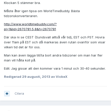
Klockan 5 stämmer bra.
Måste åter igen tipsa om WorldTimeBuddy. Bästa
tidzonskonverteraren.
http://www.worldtimebuddy.com/?
pl=1&lid=2670781,5,8&h=2670781
Där ska ni se CEST (Sundsvall alltså vår tid), EST och PST. Hovra
över 11am på EST och då markeras även rutan ovanför som visar
vilken tid det är för oss.
Man kan även lägga till/ta bort andra tidszoner om man har fler
man vill hålla koll på.
Edit: Jag gissar att den kommer vara 1 minut och 30-40 sekunder.
Redigerad
29 augusti, 2013
av VickeX
Citera