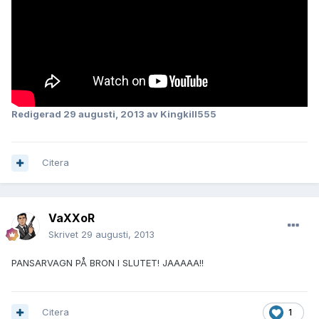
Redigerad
29 augusti, 2013
av Kingkill555
Citera
VaXXoR
Skrivet
29 augusti, 2013
PANSARVAGN PÅ BRON I SLUTET! JAAAAA!!
Citera
1