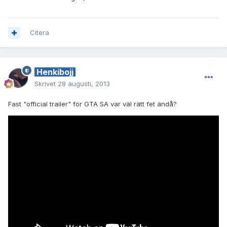
Citera
Henkibojj
Skrivet
28 augusti, 2013
Fast "official trailer" för GTA SA var väl rätt fet ändå?