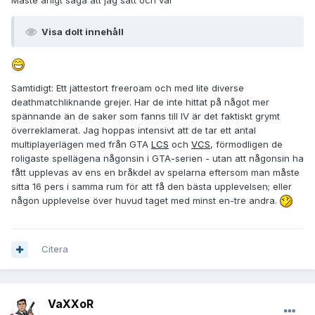
Måste ärligt säga att jag satt och var
Visa dolt innehåll
Samtidigt: Ett jättestort freeroam och med lite diverse
deathmatchliknande grejer. Har de inte hittat på något mer
spännande än de saker som fanns till IV är det faktiskt grymt
överreklamerat. Jag hoppas intensivt att de tar ett antal
multiplayerlägen med från GTA
LCS
och
VCS
, förmodligen de
roligaste spellägena någonsin i GTA-serien - utan att någonsin ha
fått upplevas av ens en bråkdel av spelarna eftersom man måste
sitta 16 pers i samma rum för att få den bästa upplevelsen; eller
någon upplevelse över huvud taget med minst en-tre andra.
Citera
VaXXoR