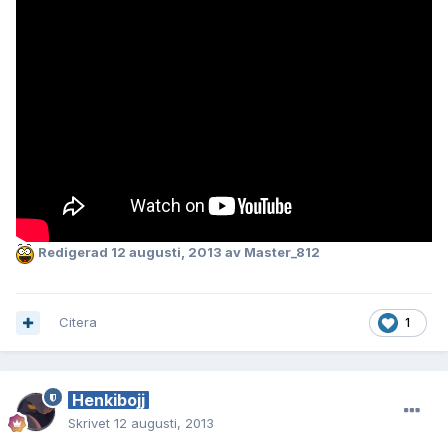
Redigerad
12 augusti, 2013
av Master_812
Citera
1
Henkibojj
Skrivet
12 augusti, 2013