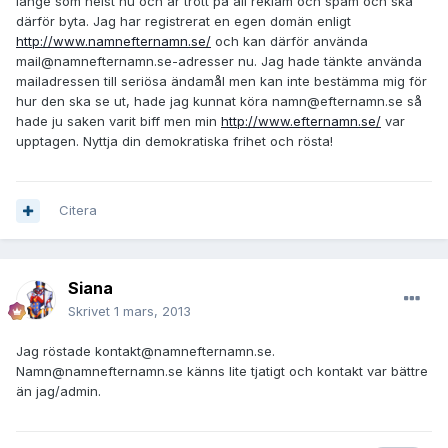
länge som helst nu och är trött på all reklam och spam och ska
därför byta. Jag har registrerat en egen domän enligt
http://www.namnefternamn.se/
och kan därför använda
mail@namnefternamn.se-adresser nu. Jag hade tänkte använda
mailadressen till seriösa ändamål men kan inte bestämma mig för
hur den ska se ut, hade jag kunnat köra namn@efternamn.se så
hade ju saken varit biff men min
http://www.efternamn.se/
var
upptagen. Nyttja din demokratiska frihet och rösta!
Citera
Siana
Skrivet
1 mars, 2013
Jag röstade kontakt@namnefternamn.se.
Namn@namnefternamn.se känns lite tjatigt och kontakt var bättre
än jag/admin.