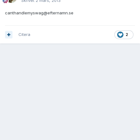
Skrivet
2 mars, 2013
canthandlemyswag@efternamn.se
Citera
2