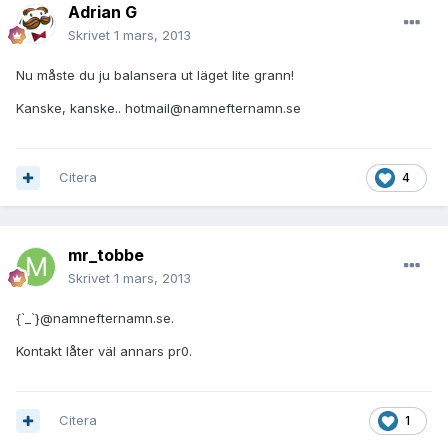
Adrian G
Skrivet
1 mars, 2013
Nu måste du ju balansera ut läget lite grann!
Kanske, kanske.. hotmail@namnefternamn.se
Citera
4
mr_tobbe
Skrivet
1 mars, 2013
{`_`}@namnefternamn.se.
Kontakt låter väl annars pr0.
Citera
1