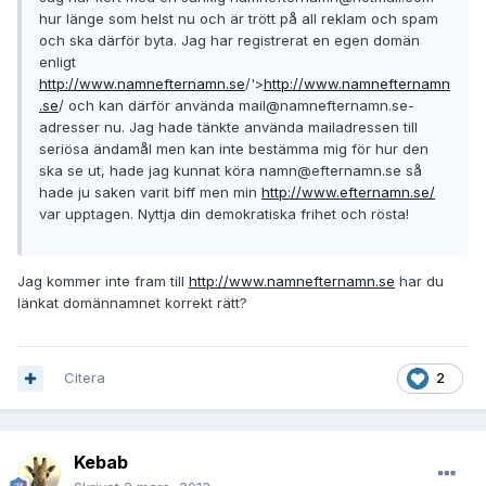
hur länge som helst nu och är trött på all reklam och spam
och ska därför byta. Jag har registrerat en egen domän
enligt
http://www.namnefternamn.se
/'>
http://www.namnefternamn
.se
/ och kan därför använda mail@namnefternamn.se-
adresser nu. Jag hade tänkte använda mailadressen till
seriösa ändamål men kan inte bestämma mig för hur den
ska se ut, hade jag kunnat köra namn@efternamn.se så
hade ju saken varit biff men min
http://www.efternamn.se/
var upptagen. Nyttja din demokratiska frihet och rösta!
Jag kommer inte fram till
http://www.namnefternamn.se
har du
länkat domännamnet korrekt rätt?
Citera
2
Kebab