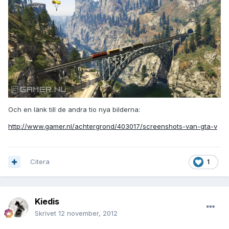
Och en länk till de andra tio nya bilderna:
http://www.gamer.nl/achtergrond/403017/screenshots-van-gta-v
Citera
1
Kiedis
Skrivet
12 november, 2012