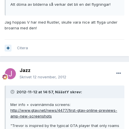
Att döma av bilderna så verkar det bli en del flygningar!
Jag hoppas V har med Rustler, skulle vara nice att flyga under
broarna med den!
Citera
Jazz
Skrivet
12 november, 2012
2012-11-12 at 14:57, NäästY skrev:
Mer info + ovannämnda screens:
http://www.gtav.net/news/4477/first-gtav-online-previews-
amp-new-screenshots
"Trevor is inspired by the typical GTA player that only roams