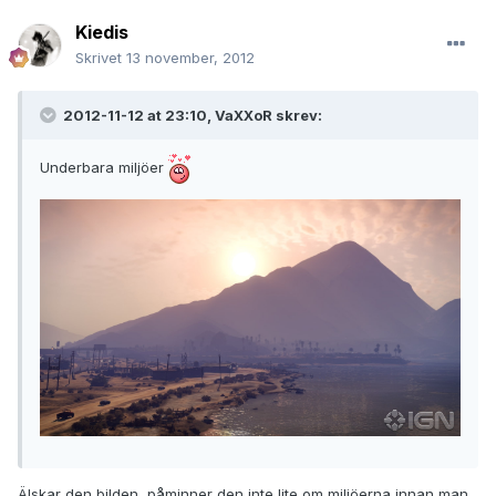
Kiedis
Skrivet
13 november, 2012
2012-11-12 at 23:10, VaXXoR skrev:
Underbara miljöer
Älskar den bilden, påminner den inte lite om miljöerna innan man